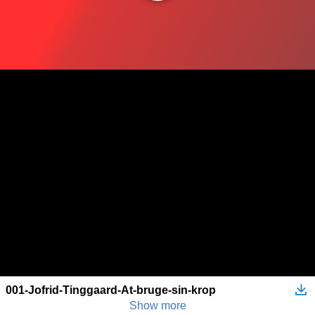
001-Jofrid-Tinggaard-At-bruge-sin-krop
Show more