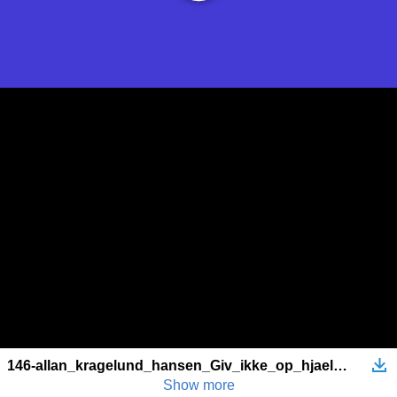
146-allan_kragelund_hansen_Giv_ikke_op_hjaelpen_er_naer
Show more