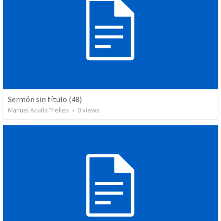
Sermón sin título (48)
Manuel Acuña Trelles
•
0
views