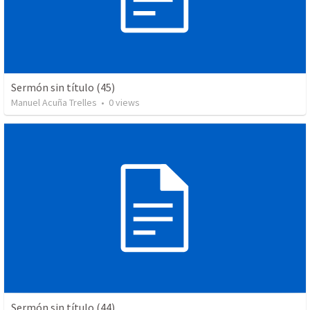
Sermón sin título (45)
Manuel Acuña Trelles
•
0
views
Sermón sin título (44)