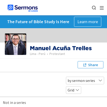
The Future of Bible Study Is Here
Learn more
Manuel Acuña Trelles
Lima - Perú
•
Protestant
Share
by sermon series
Grid
Not in a series