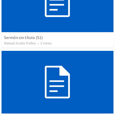
Sermón sin título (51)
Manuel Acuña Trelles
•
3
views