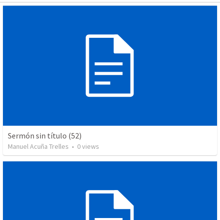
Sermón sin título (52)
Manuel Acuña Trelles
•
0
views