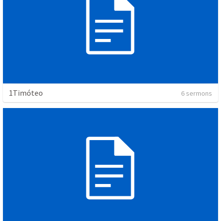
1Timóteo
6 sermons