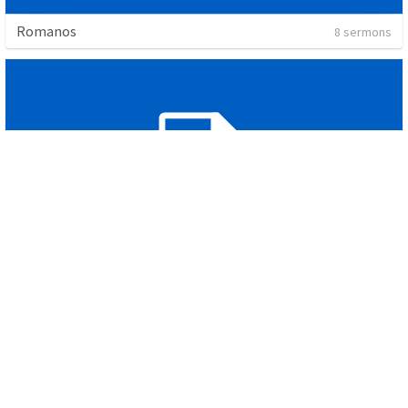
Romanos
8 sermons
Amós
1 sermon