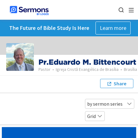
The Future of Bible Study Is Here
Learn more
Pr.Eduardo M. Bittencourt
Pastor
•
Igreja Cristã Evangélica de Brasília
•
Brasília
Share
by sermon series
Grid