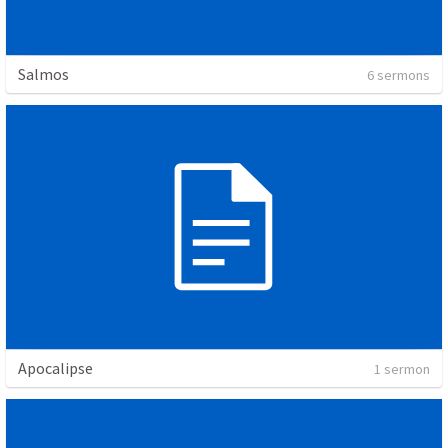
Salmos
6 sermons
Apocalipse
1 sermon