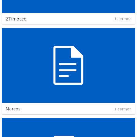
2Timóteo
1 sermon
Marcos
1 sermon