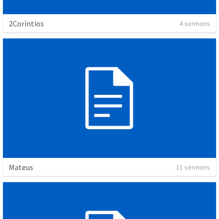
2Coríntios
4 sermons
Mateus
11 sermons