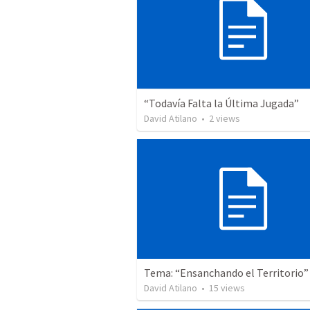
“Todavía Falta la Última Jugada”
David Atilano
•
2
views
Tema: “Ensanchando el Territorio”
David Atilano
•
15
views