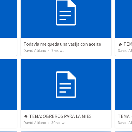
Todavía me queda una vasija con aceite
🔥 TEM
David Atilano
•
7
views
David At
🔥 TEMA: OBREROS PARA LA MIES
TEMA: 
David Atilano
•
30
views
David At