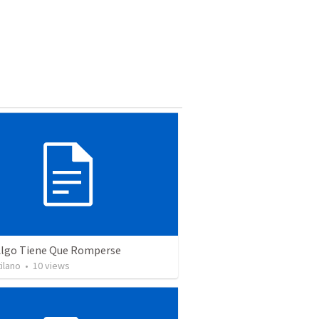
lgo Tiene Que Romperse
ilano
•
10
views