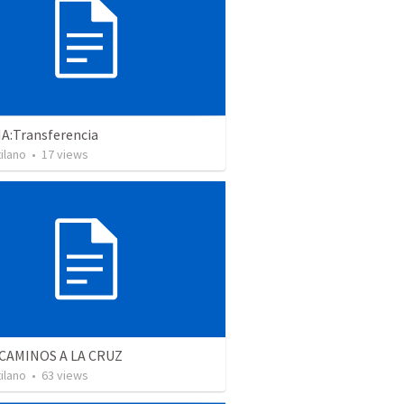
A:Transferencia
ilano
•
17
views
CAMINOS A LA CRUZ
ilano
•
63
views