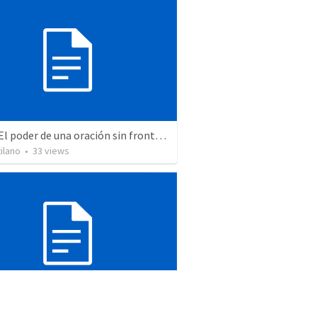
Tema: El poder de una oración sin fronteras
ilano
•
33
views
: Una vida en la oscuridad