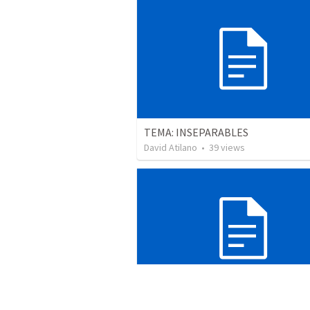
TEMA: INSEPARABLES
David Atilano
•
39
views
Cuando la Noche se Llenó de Gloria