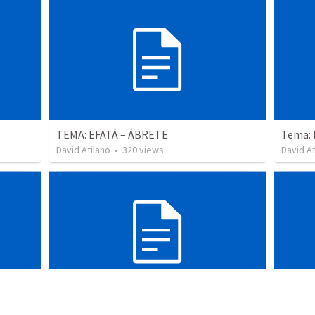
TEMA: EFATÁ – ÁBRETE
David Atilano
•
320
views
David At
UNA VIDA EN LA OSCURIDAD” 📖 TEXTO BASE
🌑 Tema