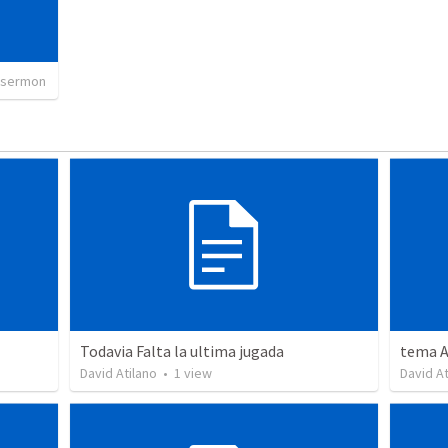
 sermon
Todavia Falta la ultima jugada
tema A
David Atilano
•
1
view
David At