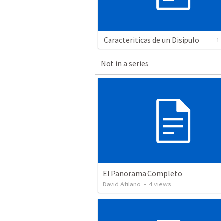
Caracteriticas de un Disipulo
1
Not in a series
El Panorama Completo
David Atilano
•
4
views