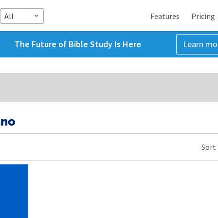
All
Features
Pricing
The Future of Bible Study Is Here
Learn mo
ano
Sort