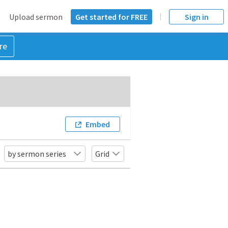
Upload sermon
Get started for FREE
Sign in
re
Embed
by sermon series
Grid