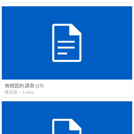
無標題的 講章 (17)
陳富順
•
1
view