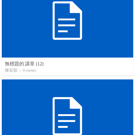
無標題的 講章 (12)
陳富順
•
0
views