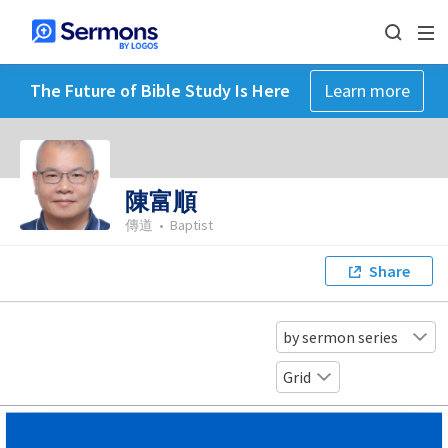
The Future of Bible Study Is Here
Learn more
陳富順
傳道
•
Baptist
Share
by sermon series
Grid