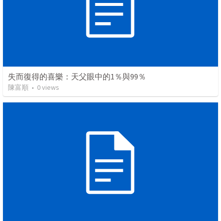
失而復得的喜樂：天父眼中的1％與99％
陳富順
•
0
views