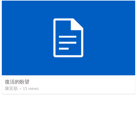
復活的盼望
陳富順
•
15
views