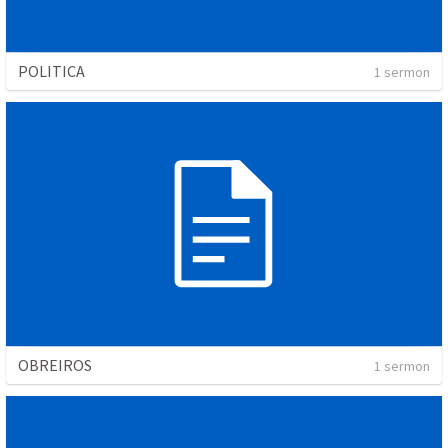
POLITICA
1 sermon
OBREIROS
1 sermon