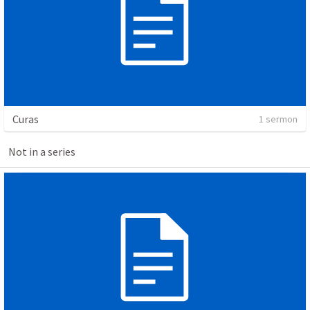
Curas
1 sermon
Not in a series