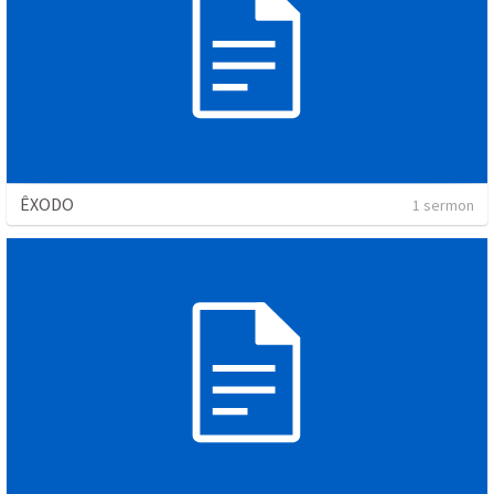
ÊXODO
1 sermon