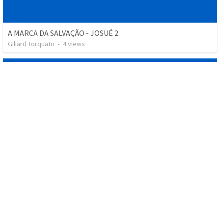
A MARCA DA SALVAÇÃO - JOSUÉ 2
Giliard Torquato
•
4
views
A FUNÇÃO DO PASTOR - 2 TM 4
Giliard Torquato
•
6
views