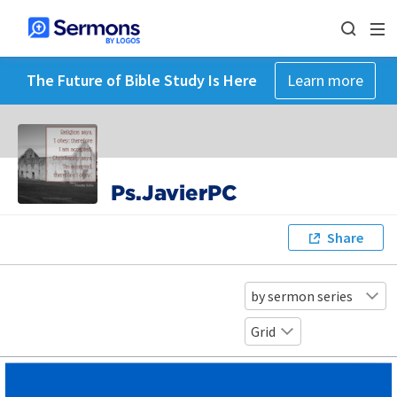
The Future of Bible Study Is Here
Learn more
Ps.JavierPC
Share
by sermon series
Grid