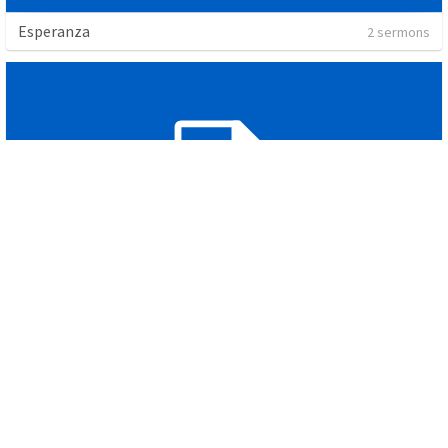
Esperanza
2 sermons
Crecimiento , Discipulado
9 sermons