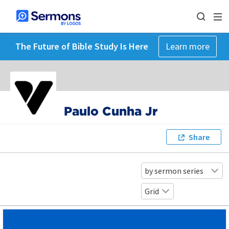
The Future of Bible Study Is Here
Learn more
Paulo Cunha Jr
Share
by sermon series
Grid