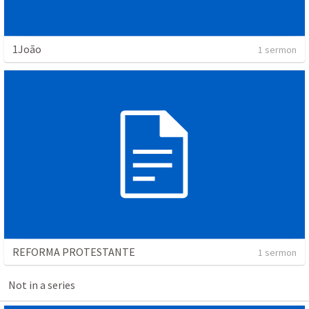
1João
1 sermon
REFORMA PROTESTANTE
1 sermon
Not in a series