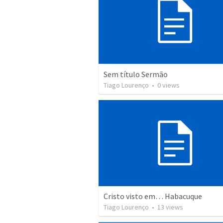
Sem título Sermão
Tiago Lourenço
•
0
views
Cristo visto em… Habacuque
Tiago Lourenço
•
13
views