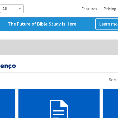
All
Features
Pricing
The Future of Bible Study Is Here
Learn mo
renço
Sort