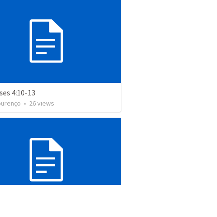
ses 4:10-13
ourenço
•
26
views
s caminhantes