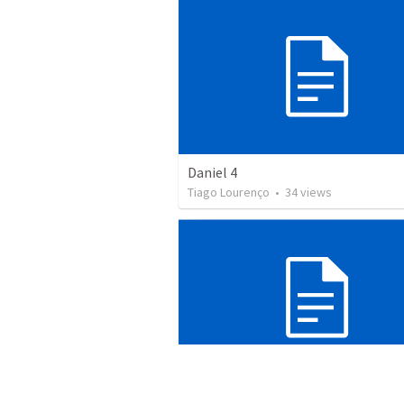
Daniel 4
Tiago Lourenço
•
34
views
Cristo visto em… Miquéias