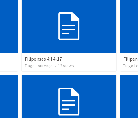
Filipenses 4:14-17
Filipen
Tiago Lourenço
•
12
views
Tiago L
Os 4 objetos da firmeza
Os doi