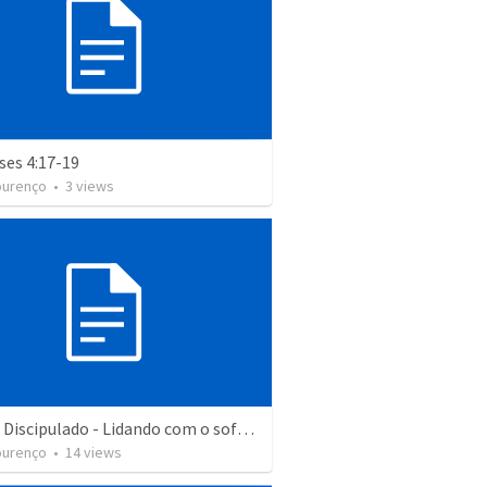
ses 4:17-19
ourenço
•
3
views
Estudo Discipulado - Lidando com o sofrimento
ourenço
•
14
views