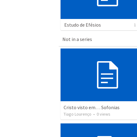
Estudo de Efésios
1
Not in a series
Cristo visto em… Sofonias
Tiago Lourenço
•
0
views