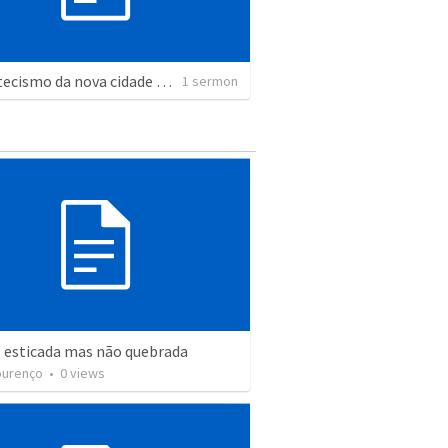
ED-Catecismo da nova cidade P.44 e P.45
1 sermon
 esticada mas não quebrada
ourenço
•
0
views