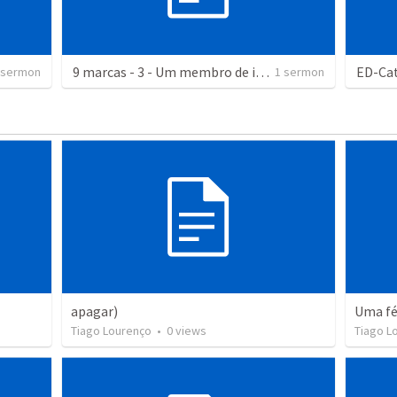
9 marcas - 3 - Um membro de igreja saudável é saturado com o evangelho
 sermon
1 sermon
apagar)
Uma fé
Tiago Lourenço
•
0
views
Tiago L