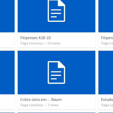
Filipenses 4:20-23
Filipen
Tiago Lourenço
•
10
views
Tiago L
Cristo visto em… Naum
Tiago Lourenço
•
7
views
Tiago L