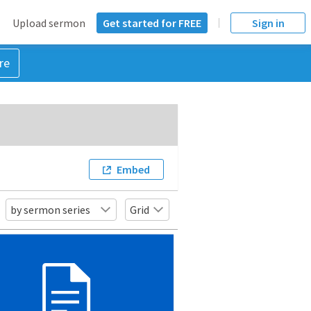
Upload sermon
Get started for FREE
Sign in
re
Embed
by sermon series
Grid