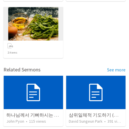
2
items
Related Sermons
See more
하나님께서 기뻐하시는 삶 (골로새서 1-4장)
삼위일체적 기도하기 (에베소서 3:14-21)
John Pyon
•
115
views
David Sungeun Park
•
391
views