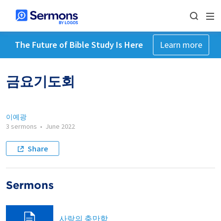
The Future of Bible Study Is Here
Learn more
금요기도회
이예광
3 sermons
•
June 2022
Share
Sermons
사랑의 충만함