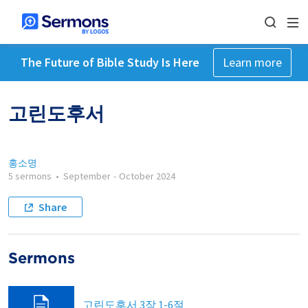
The Future of Bible Study Is Here
Learn more
고린도후서
홍소명
5 sermons
•
September
-
October 2024
Share
Sermons
고린도후서 3장 1-6절