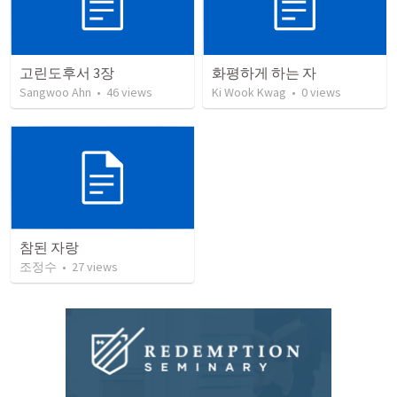
고린도후서 3장
화평하게 하는 자
Sangwoo Ahn
•
46
views
Ki Wook Kwag
•
0
views
참된 자랑
조정수
•
27
views