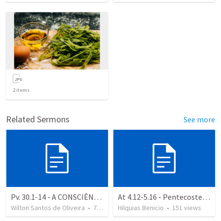
2
items
Related Sermons
See more
Pv. 30.1-14 - A CONSCIÊNCIA DE AGUR
At 4.12-5.16 - Pentecostes, Vida de dependência e autenticidade
Wilton Santos de Oliveira
•
75
views
Hilquias Benicio
•
151
views