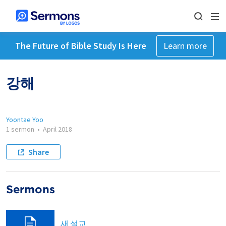
The Future of Bible Study Is Here
Learn more
강해
Yoontae Yoo
1 sermon
•
April 2018
Share
Sermons
새 설교