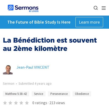
The Future of Bible Study Is Here
Learn more
La Bénédiction est souvent
au 2ème kilomètre
Jean-Paul VINCENT
Sermon
•
Submitted
4 years ago
Matthew 5:38–42
Service
Perseverance
Obedience
0
ratings
·
213
views