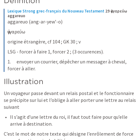
Définition
Lexique Strong grec-français du Nouveau Testament
29 ἀγγαρεύω 
aggareuo
aggareuo (ang-ar-yew’-o)
ἀγγαρεύω
origine étrangère, cf 104 ; GK 30 ; v
LSG - forcer à faire 1, forcer 2 ; (3 occurences).
1.      envoyer un courrier, dépêcher un messager à cheval, 
forcer à aller.
Illustration
Un voyageur passe devant un relais postal et le fonctionnaire 
se précipite sur lui et l’oblige à aller porter une lettre au relais 
suivant
Il s’agit d’une lettre du roi, il faut tout faire pour qu’elle 
arrive à destination.
C’est le mot de notre texte qui désigne l’enrôlement de force 