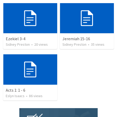
Ezekiel 3-4
Jeremiah 15-16
Sidney Preston
•
20
views
Sidney Preston
•
35
views
Acts 1: 1 - 6
Eslyn Isaacs
•
86
views