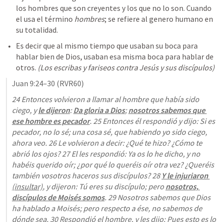
los hombres que son creyentes y los que no lo son. Cuando 
el usa el término 
hombres
; se refiere al genero humano en 
su totalidad.
Es decir que al mismo tiempo que usaban su boca para 
hablar bien de Dios, usaban esa misma boca para hablar de 
otros. 
(Los escribas y fariseos contra Jesús y sus discípulos)
Juan 9:24–30
 (RVR60)
24 Entonces volvieron a llamar al hombre que había sido 
ciego, y 
le dijeron
: 
Da gloria a Dios
; 
nosotros sabemos que 
ese hombre es pecador
. 25 Entonces él respondió y dijo: Si es 
pecador, no lo sé; una cosa sé, que habiendo yo sido ciego, 
ahora veo. 26 Le volvieron a decir: ¿Qué te hizo? ¿Cómo te 
abrió los ojos? 27 El les respondió: Ya os lo he dicho, y no 
habéis querido oír; ¿por qué lo queréis oír otra vez? ¿Queréis 
también vosotros haceros sus discípulos? 28 
Y le injuriaron 
(insultar)
, y dijeron: Tú eres su discípulo; pero 
nosotros, 
discípulos de Moisés somos
. 29 Nosotros sabemos que Dios 
ha hablado a Moisés; pero respecto a ése, no sabemos de 
dónde sea. 30 Respondió el hombre, y les dijo: Pues esto es lo 