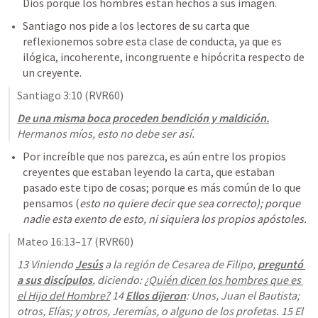
Dios porque los hombres estan hechos a sus imagen.
Santiago nos pide a los lectores de su carta que 
reflexionemos sobre esta clase de conducta, ya que es 
ilógica, incoherente, incongruente e hipócrita respecto de 
un creyente.
Santiago 3:10
 (RVR60)
De una misma boca proceden bendición y maldición.
Hermanos míos, esto no debe ser así.
Por increíble que nos parezca, es aún entre los propios 
creyentes que estaban leyendo la carta, que estaban 
pasado este tipo de cosas; porque es más común de lo que 
pensamos (
esto no quiere decir que sea correcto); porque 
nadie esta exento de esto, ni siquiera los propios apóstoles.
Mateo 16:13–17
 (RVR60)
13 Viniendo 
Jesús
 a la región de Cesarea de Filipo, 
preguntó 
a sus discípulos
, diciendo: 
¿Quién dicen los hombres que es 
el Hijo del Hombre?
 14 
Ellos dijeron
: Unos, Juan el Bautista; 
otros, Elías; y otros, Jeremías, o alguno de los profetas. 15 El 