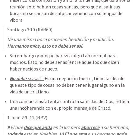
misericordia compasión y amor a los demás, que durante la 
reunión solo hablan cosas santas, pero que al salir sus 
bocas no se cansan de salpicar veneno con su lengua de 
víbora.   
Santiago 3:10
 (RVR60)
De una misma boca proceden bendición y maldición. 
Hermanos míos, esto no debe ser así.
Sin embargo y aunque parezca algo tan normal para 
muchos. Esto no debe ser así entre aquellos que dicen 
haber nacidos de nuevo.
No debe
 ser así =
 Es una negación fuerte, tiene la idea de 
que este tipo de cosas no deben tener lugar alguno en la 
vida de un cristiano. 
Una conducta así atenta contra la santidad de Dios, refleja 
una incoherencia con el propio mensaje de Cristo.
1 Juan 2:9–11
 (NBV)
9 
El que 
dice que anda
 en la luz pero 
aborrece
 a su hermano, 
todavía
 está en tinieblas. 
10 
El que ama
 a su hermano 
anda 