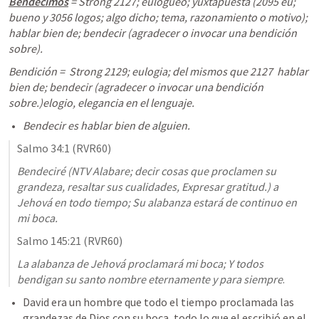
Bendecimos
 = Strong 2127; eulogueo; yuxtapuesta (2095 eu; 
bueno y 3056 logos; algo dicho; tema, razonamiento o motivo); 
hablar bien de; bendecir (agradecer o invocar una bendición 
sobre). 
Bendición =  Strong 2129; eulogia; del mismos que 2127  hablar 
bien de; bendecir (agradecer o invocar una bendición 
sobre.)elogio, elegancia en el lenguaje.
Bendecir es hablar bien de alguien.
Salmo 34:1
 (RVR60)
Bendeciré 
(NTV Alabare; decir cosas que proclamen su 
grandeza, resaltar sus cualidades, Expresar gratitud.)
 a 
Jehová en todo tiempo; Su alabanza estará de continuo en 
mi boca.
Salmo 145:21
 (RVR60)
La alabanza de Jehová proclamará mi boca; Y todos 
bendigan su santo nombre eternamente y para siempre
.
David era un hombre que todo el tiempo proclamada las 
grandezas de Dios con su boca, todo lo que el escribió en el 