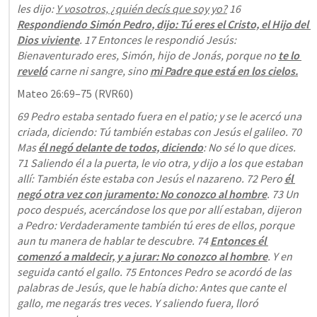
les dijo: 
Y vosotros, ¿quién decís que soy yo?
 16 
Respondiendo Simón Pedro, dijo: Tú eres el Cristo, el Hijo del 
Dios viviente
. 17 Entonces le respondió Jesús: 
Bienaventurado eres, Simón, hijo de Jonás, porque no 
te lo 
reveló
 carne ni sangre, sino 
mi Padre que está en los cielos.
Mateo 26:69–75
 (RVR60)
69 Pedro estaba sentado fuera en el patio; y se le acercó una 
criada, diciendo: Tú también estabas con Jesús el galileo. 70 
Mas 
él negó delante de todos, diciendo
: No sé lo que dices. 
71 Saliendo él a la puerta, le vio otra, y dijo a los que estaban 
allí: También éste estaba con Jesús el nazareno. 72 Pero 
él 
negó otra vez con juramento: No conozco al hombre
. 73 Un 
poco después, acercándose los que por allí estaban, dijeron 
a Pedro: Verdaderamente también tú eres de ellos, porque 
aun tu manera de hablar te descubre. 74 
Entonces él 
comenzó a maldecir, y a jurar: No conozco al hombre
. Y en 
seguida cantó el gallo. 75 Entonces Pedro se acordó de las 
palabras de Jesús, que le había dicho: Antes que cante el 
gallo, me negarás tres veces. Y saliendo fuera, lloró 