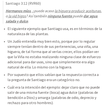
Santiago 3:12
 (RVR60)
Hermanos míos
, ¿puede acaso 
la higuera producir aceitunas
, 
o
 la vid higos
? Así también 
ninguna fuente 
puede 
dar agua 
salada y dulce
.
El siguiente ejemplo que Santiago usa, es en términos de la 
naturaleza de las plantas.
Un Judío entendía muy bien esto, porque por lo regular 
siempre tenían dentro de sus pertenencias, una viña, una 
higuera, de tal forma que al verlas crecer, ellos podían ver 
que la Viña no estaba realizando ninguna clase de esfuerzo 
adicional para dar uvas, sino que simplemente era algo 
natural de ella. Lo mismo con la higuera.
Por supuesto que ellos sabían que la respuesta correcta a 
la pregunta de Santiago era un categórico no. 
Cuál era la intención del ejemplo: dejar claro que no puede 
salir de una misma fuente (boca) agua dulce (palabras de 
bendición a Dios) y amarga (palabras de odio, deprecio y 
rechazo para otro hombres).