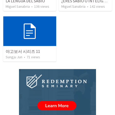
LA LENGUA DEL SABIO
¿ERES SABIO O INTELIGENTE?
Miguel Sanabria
•
136
views
Miguel Sanabria
•
142
views
야고보서 시리즈 11
Sungju Jun
•
71
views