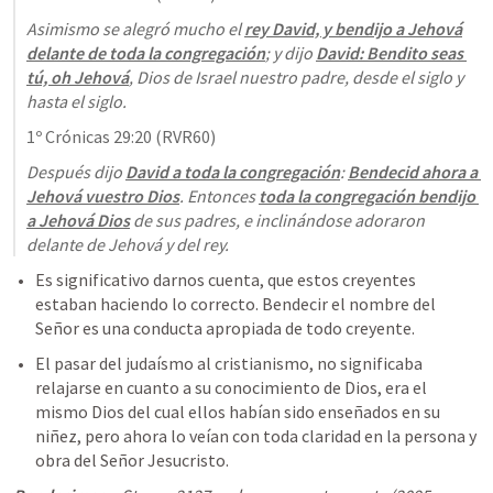
Asimismo se alegró mucho el 
rey David, y bendijo a Jehová
delante de toda la congregación
; y dijo 
David: Bendito seas 
tú, oh Jehová
, Dios de Israel nuestro padre, desde el siglo y 
hasta el siglo.
1º Crónicas 29:20
 (RVR60)
Después dijo 
David a toda la congregación
: 
Bendecid ahora a 
Jehová vuestro Dios
. Entonces 
toda la congregación bendijo 
a Jehová Dios
 de sus padres, e inclinándose adoraron 
delante de Jehová y del rey.
Es significativo darnos cuenta, que estos creyentes 
estaban haciendo lo correcto. Bendecir el nombre del 
Señor es una conducta apropiada de todo creyente. 
El pasar del judaísmo al cristianismo, no significaba 
relajarse en cuanto a su conocimiento de Dios, era el 
mismo Dios del cual ellos habían sido enseñados en su 
niñez, pero ahora lo veían con toda claridad en la persona y 
obra del Señor Jesucristo.