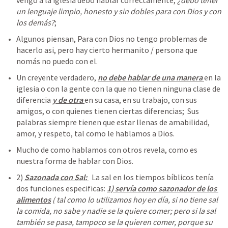
vengo a la iglesia debo hablar correctamente, 
¿debo tener 
un lenguaje limpio, honesto y sin dobles para con Dios y con 
los demás?
; 
Algunos piensan, Para con Dios no tengo problemas de 
hacerlo asi, pero hay cierto hermanito / persona que 
nomás no puedo con el.
Un creyente verdadero, 
no debe hablar de una manera 
en la 
iglesia o con la gente con la que no tienen ninguna clase de 
diferencia 
y de otra 
en su casa, en su trabajo, con sus 
amigos, o con quienes tienen ciertas diferencias;  Sus 
palabras siempre tienen que estar llenas de amabilidad, 
amor, y respeto, tal como le hablamos a Dios.
Mucho de como hablamos con otros revela, como es 
nuestra forma de hablar con Dios.
2) 
Sazonada con Sal: 
  La sal en los tiempos bíblicos tenía 
dos funciones especificas: 
1) servía como sazonador de los 
alimentos
( tal como lo utilizamos hoy en día, si no tiene sal 
la comida, no sabe y nadie se la quiere comer; pero si la sal 
también se pasa, tampoco se la quieren comer, porque su 