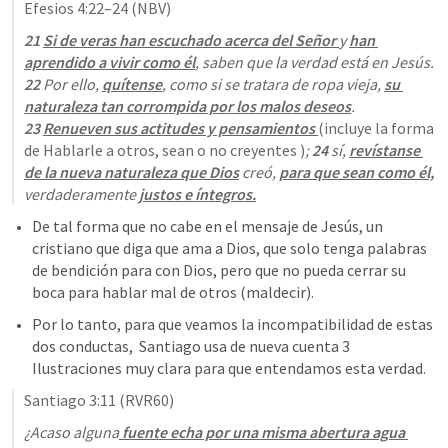
Efesios 4:22–24
 (NBV)
21 
Si de veras han escuchado acerca del Señor 
y 
han 
aprendido a vivir como él
, saben que la verdad está en Jesús. 
22 
Por ello, 
quítense
, como si se tratara de ropa vieja, 
su 
naturaleza tan corrompida por los malos deseos
. 
23 
Renueven sus actitudes y pensamientos 
(incluye la forma 
de Hablarle a otros, sean o no creyentes )
; 
24 
sí, 
revístanse 
de la nueva naturaleza que Dios
 creó, 
para que sean como él,
verdaderamente 
justos e íntegros.
De tal forma que no cabe en el mensaje de Jesús, un 
cristiano que diga que ama a Dios, que solo tenga palabras 
de bendición para con Dios, pero que no pueda cerrar su 
boca para hablar mal de otros (maldecir). 
Por lo tanto, para que veamos la incompatibilidad de estas 
dos conductas,  Santiago usa de nueva cuenta 3 
Ilustraciones muy clara para que entendamos esta verdad.
Santiago 3:11
 (RVR60)
¿Acaso alguna
 fuente echa por una misma abertura agua 