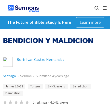
The Future of Bible Study Is Here
Learn more
BENDICION Y MALDICION
Boris Ivan Castro Hernandez
Santiago
•
Sermon
•
Submitted
4 years ago
James 3:9–12
Tongue
Evil-Speaking
Benediction
Damnation
0
ratings
·
4,541
views