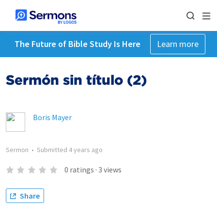
The Future of Bible Study Is Here
Learn more
Sermón sin título (2)
Boris Mayer
Sermon
•
Submitted
4 years ago
0
ratings
·
3
views
Share