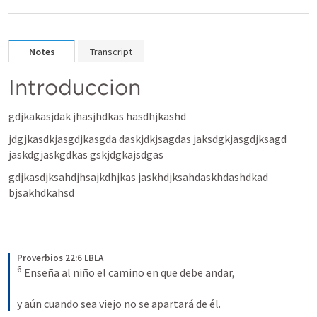
Notes
Transcript
Introduccion
gdjkakasjdak jhasjhdkas hasdhjkashd
jdgjkasdkjasgdjkasgda daskjdkjsagdas jaksdgkjasgdjksagd 
jaskdgjaskgdkas gskjdgkajsdgas
gdjkasdjksahdjhsajkdhjkas jaskhdjksahdaskhdashdkad 
bjsakhdkahsd
Proverbios 22:6 LBLA
6
 Enseña al niño el camino en que debe andar, 
y aún cuando sea viejo no se apartará de él.