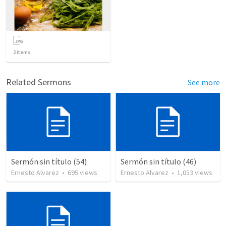
2
items
Related Sermons
See more
Sermón sin título (54)
Sermón sin título (46)
Ernesto Alvarez
•
695
views
Ernesto Alvarez
•
1,053
views