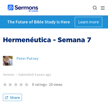
The Future of Bible Study Is Here
Learn more
Hermenéutica - Semana 7
Peter Putney
Sermon
•
Submitted
4 years ago
0
ratings
·
10
views
Share