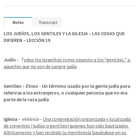
Notes
Transcript
LOS JUDÍOS, LOS GENTILES Y LA IGLESIA – LAS COSAS QUE 
DIFIEREN – LECCIÓN 19
Judío
 –  T
odos los israelitas como opuesto a los “gentiles,” a 
aquellos que no son de sangre judía
.
Gentiles – 
Etnos
 – 
Un término usado por la gente judía para 
referirse a los extranjeros, o cualquier persona que no era 
parte de la raza judía
Iglesia
 – 
ekklesía
 – 
Una congregación organizada y localizada 
de creyentes (judíos o gentiles) quienes han sido bautizados 
bíblicamente y han recibido la membresía basándose en su 