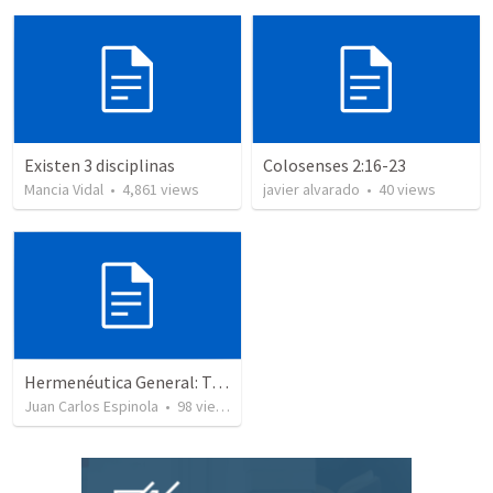
Existen 3 disciplinas
Colosenses 2:16-23
Mancia Vidal
•
4,861
views
javier alvarado
•
40
views
Hermenéutica General: Trabajo final
Juan Carlos Espinola
•
98
views