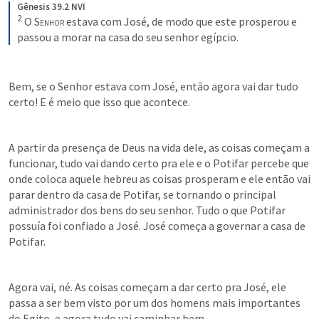
Gênesis 39.2 NVI
2
O S
enhor
 estava com José, de modo que este prosperou e 
passou a morar na casa do seu senhor egípcio.
Bem, se o Senhor estava com José, então agora vai dar tudo 
certo! E é meio que isso que acontece.
A partir da presença de Deus na vida dele, as coisas começam a 
funcionar, tudo vai dando certo pra ele e o Potifar percebe que 
onde coloca aquele hebreu as coisas prosperam e ele então vai 
parar dentro da casa de Potifar, se tornando o principal 
administrador dos bens do seu senhor. Tudo o que Potifar 
possuía foi confiado a José. José começa a governar a casa de 
Potifar.
Agora vai, né. As coisas começam a dar certo pra José, ele 
passa a ser bem visto por um dos homens mais importantes 
do Egito, e agora tudo vai caminhar bem.