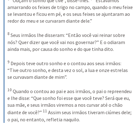
“Ouçam o sonho que tive”, disse-lhes. 
“Estávamos 
amarrando os feixes de trigo no campo, quando o meu feixe 
se levantou e ficou em pé, e os seus feixes se ajuntaram ao 
redor do meu e se curvaram diante dele.” 
8
Seus irmãos lhe disseram: “Então você vai reinar sobre 
nós? Quer dizer que você vai nos governar?” E o odiaram 
ainda mais, por causa do sonho e do que tinha dito. 
9
Depois teve outro sonho e o contou aos seus irmãos: 
“Tive outro sonho, e desta vez o sol, a lua e onze estrelas 
se curvavam diante de mim”. 
10
Quando o contou ao pai e aos irmãos, o pai o repreendeu 
e lhe disse: “Que sonho foi esse que você teve? Será que eu, 
sua mãe, e seus irmãos viremos a nos curvar até o chão 
11
diante de você?” 
Assim seus irmãos tiveram ciúmes dele; 
o pai, no entanto, refletia naquilo.