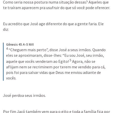
Como seria nossa postura numa situação dessas? Aqueles que 
te traíram aparecem pra usufruir do que só você pode oferecer.
Eu acredito que José age diferente do que a gente faria. Ele 
diz:
Gênesis 45.4–5 NVI
4
“Cheguem mais perto”, disse José a seus irmãos. Quando 
eles se aproximaram, disse-lhes: “Eu sou José, seu irmão, 
5
aquele que vocês venderam ao Egito! 
Agora, não se 
aflijam nem se recriminem por terem me vendido para cá, 
pois foi para salvar vidas que Deus me enviou adiante de 
vocês.
José perdoa seus irmãos.
Por fim Jacó também vem para o gito e toda a família fica por 