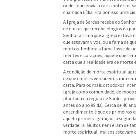
onde João envia a carta anterior. Sa
chamada Lídia. Era por isso uma cida
A Igreja de Sardes recebe do Senho
de outras que recebe elogios da par
Senhor afirma que a igreja estava 
que estavam vivos, ou a fama de qu
mortos. Embora a fama fosse de uma
mentes e corações, aquele que tem
carta que a realidade era de morte e
A condição de morte espiritual apr
de que crentes verdadeiros morreram
carta. Para os mais ortodoxos intér
Igreja como comunidade, de modo ge
plantada na região de Sardes próxim
antes do ano 99 d.C. Cerca de 40 anos
entendimento é que os primeiros cr
aquela primeira geração, a segunda 
verdadeira. Muitos nem eram de fa
morte espiritual, muitos estavam