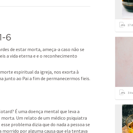
17
i
1-6
ardes de estar morta, ameça-a caso não se 
is a vida eterna e e o reconhecimento 
orte espiritual da igreja, nos exorta à 
na junto ao Pai a fim de permanecermos fieis.
3
it
 Cotard? É uma doença mental que leva a 
á morta. Um relato de um médico psiquiatra 
esse problema dizia que do nada a pessoa se 
 morrido por alguma causa que ela tentava 