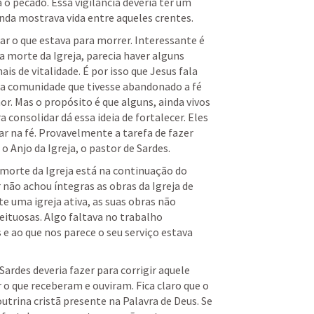
 o pecado. Essa vigilância deveria ter um 
inda mostrava vida entre aqueles crentes. 
r o que estava para morrer. Interessante é 
 morte da Igreja, parecia haver alguns 
s de vitalidade. É por isso que Jesus fala 
a comunidade que tivesse abandonado a fé 
r. Mas o propósito é que alguns, ainda vivos 
 consolidar dá essa ideia de fortalecer. Eles 
r na fé. Provavelmente a tarefa de fazer 
 Anjo da Igreja, o pastor de Sardes. 
morte da Igreja está na continuação do 
 não achou íntegras as obras da Igreja de 
 uma igreja ativa, as suas obras não 
ituosas. Algo faltava no trabalho 
 ao que nos parece o seu serviço estava 
rdes deveria fazer para corrigir aquele 
o que receberam e ouviram. Fica claro que o 
utrina cristã presente na Palavra de Deus. Se 