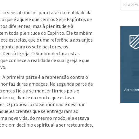
Israel F
a seus atributos para falar da realidade da 
do que é aquele que tem os Sete Espíritos de 
itos diferentes, mas à plenitude e à 
tem toda plenitude do Espírito. Ele também 
te estrelas, que é uma referência aos anjos 
aponta para os sete pastores, os 
Deus à Igreja. O Senhor declara estas 
 que conhece a realidade de sua Igreja e que 
vo.
. A primeira parte é a repreensão contra o 
nhor faz duras ameaças. Na segunda parte da 
rentes fiéis a se manter firmes pois o 
terna, diante da morte que estava 
es. O propósito do Senhor não é destruir 
aqueles crentes que se entregaram ao 
ma nova vida, do mesmo modo, ele estava 
 e em declínio espiritual a ser restaurados, 