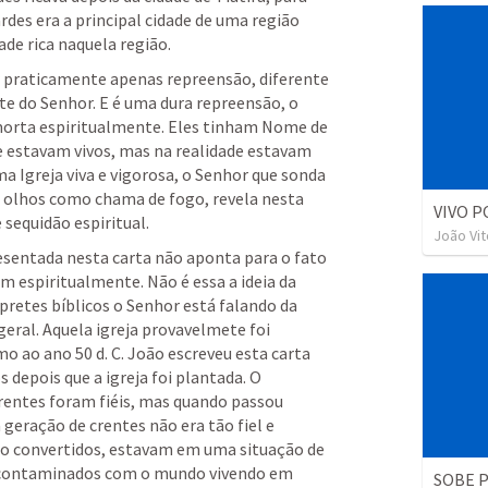
rdes era a principal cidade de uma região 
de rica naquela região. 
r praticamente apenas repreensão, diferente 
te do Senhor. E é uma dura repreensão, o 
morta espiritualmente. Eles tinham Nome de 
e estavam vivos, mas na realidade estavam 
 Igreja viva e vigorosa, o Senhor que sonda 
 olhos como chama de fogo, revela nesta 
VIVO 
 sequidão espiritual. 
João Vit
esentada nesta carta não aponta para o fato 
 espiritualmente. Não é essa a ideia da 
pretes bíblicos o Senhor está falando da 
ral. Aquela igreja provavelmete foi 
o ao ano 50 d. C. João escreveu esta carta 
 depois que a igreja foi plantada. O 
entes foram fiéis, mas quando passou 
geração de crentes não era tão fiel e 
to convertidos, estavam em uma situação de 
 contaminados com o mundo vivendo em 
SOBE P