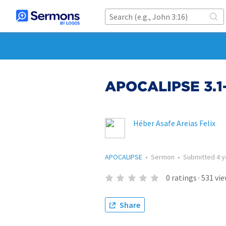
APOCALIPSE 3.1
Héber Asafe Areias Felix
APOCALIPSE
•
Sermon
•
Submitted
4 
0
ratings
·
531
vie
Share