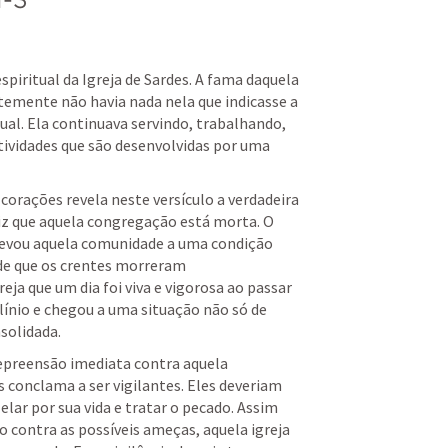
piritual da Igreja de Sardes. A fama daquela 
ntemente não havia nada nela que indicasse a 
ual. Ela continuava servindo, trabalhando, 
tividades que são desenvolvidas por uma 
orações revela neste versículo a verdadeira 
diz que aquela congregação está morta. O 
 levou aquela comunidade a uma condição 
 de que os crentes morreram 
ja que um dia foi viva e vigorosa ao passar 
nio e chegou a uma situação não só de 
solidada.
epreensão imediata contra aquela 
 conclama a ser vigilantes. Eles deveriam 
elar por sua vida e tratar o pecado. Assim 
 contra as possíveis ameças, aquela igreja 