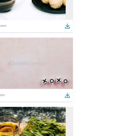
tems
ems