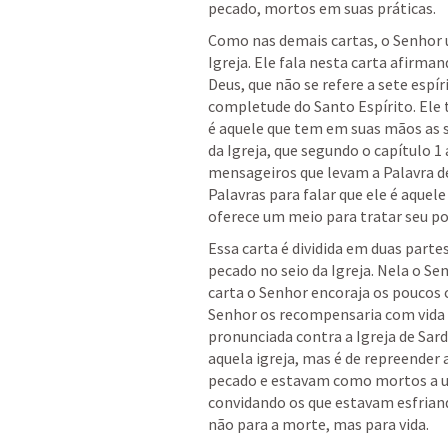
pecado, mortos em suas práticas.
Como nas demais cartas, o Senhor us
Igreja. Ele fala nesta carta afirman
Deus, que não se refere a sete espír
completude do Santo Espírito. Ele 
é aquele que tem em suas mãos as se
da Igreja, que segundo o capítulo 1 
mensageiros que levam a Palavra de 
Palavras para falar que ele é aquele
oferece um meio para tratar seu po
Essa carta é dividida em duas partes
pecado no seio da Igreja. Nela o Se
carta o Senhor encoraja os poucos c
Senhor os recompensaria com vida e
pronunciada contra a Igreja de Sard
aquela igreja, mas é de repreender 
pecado e estavam como mortos a u
convidando os que estavam esfriando
não para a morte, mas para vida. 