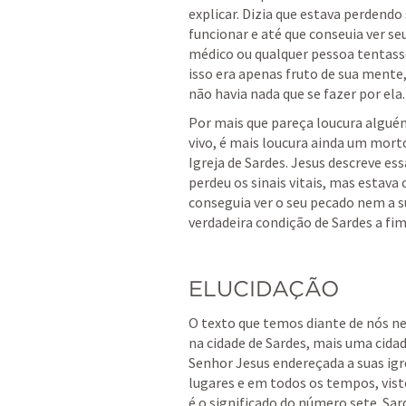
explicar. Dizia que estava perdendo
funcionar e até que conseuia ver s
médico ou qualquer pessoa tentasse 
isso era apenas fruto de sua mente, 
não havia nada que se fazer por ela.
Por mais que pareça loucura algu
vivo, é mais loucura ainda um morto 
Igreja de Sardes. Jesus descreve e
perdeu os sinais vitais, mas estava 
conseguia ver o seu pecado nem a su
verdadeira condição de Sardes a fim
ELUCIDAÇÃO
O texto que temos diante de nós nes
na cidade de Sardes, mais uma cidade
Senhor Jesus endereçada a suas igre
lugares e em todos os tempos, visto 
é o significado do número sete. Sard