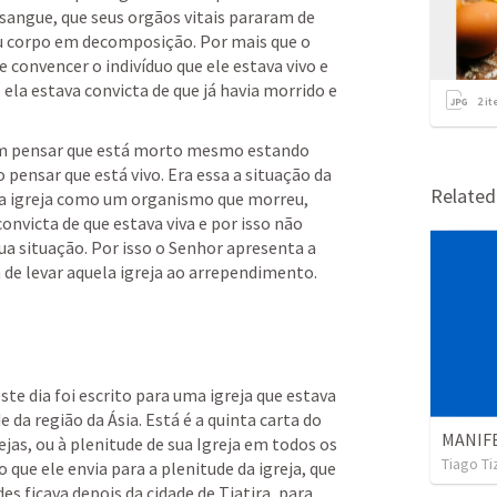
 sangue, que seus orgãos vitais pararam de 
eu corpo em decomposição. Por mais que o 
convencer o indivíduo que ele estava vivo e 
ela estava convicta de que já havia morrido e 
2
it
 
ém pensar que está morto mesmo estando 
pensar que está vivo. Era essa a situação da 
Relate
ssa igreja como um organismo que morreu, 
convicta de que estava viva e por isso não 
a situação. Por isso o Senhor apresenta a 
 de levar aquela igreja ao arrependimento.
te dia foi escrito para uma igreja que estava 
 da região da Ásia. Está é a quinta carta do 
MANIF
jas, ou à plenitude de sua Igreja em todos os 
Tiago Ti
que ele envia para a plenitude da igreja, que 
es ficava depois da cidade de Tiatira, para 