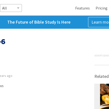
All
Features
Pricing
The Future of Bible Study Is Here
Learn mo
-6
ADVERTISEME
years ago
Related
ws