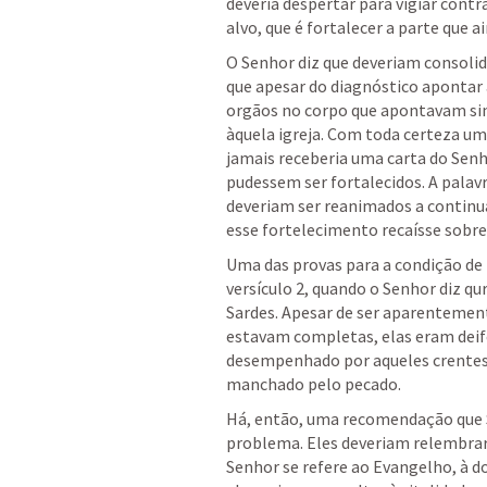
deveria despertar para vigiar contra
alvo, que é fortalecer a parte que a
O Senhor diz que deveriam consolida
que apesar do diagnóstico apontar a
orgãos no corpo que apontavam sinai
àquela igreja. Com toda certeza um
jamais receberia uma carta do Senho
pudessem ser fortalecidos. A palavra
deveriam ser reanimados a continua
esse fortelecimento recaísse sobre o
Uma das provas para a condição de 
versículo 2, quando o Senhor diz qur
Sardes. Apesar de ser aparentemente
estavam completas, elas eram deife
desempenhado por aqueles crentes e
manchado pelo pecado.
Há, então, uma recomendação que Sa
problema. Eles deveriam relembrar 
Senhor se refere ao Evangelho, à do