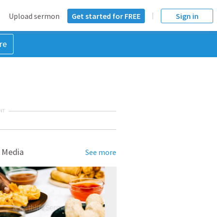
Upload sermon
Get started for FREE
Sign in
re
NT
 Media
See more