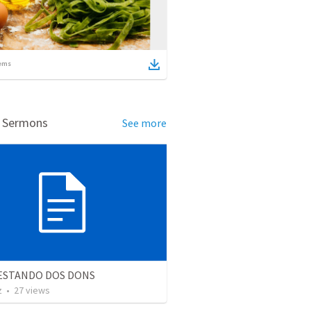
ems
d Sermons
See more
ESTANDO DOS DONS
z
•
27
views