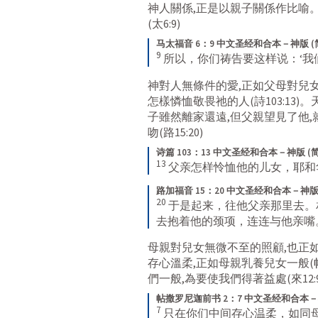
神人關係,正是以親子關係作比喻
(
太6:9
)
马太福音 6：9 中文圣经和合本－神版 (
9
所以，你们祷告要这样说：‘
神對人無條件的愛,正如父母對兒
怎樣憐恤敬畏祂的人(
詩103:13
)。
子雖然離家還遠,但父親望見了他,
吻(
路15:20
)
诗篇 103：13 中文圣经和合本－神版 (
13
父亲怎样怜恤他的儿女，耶和
路加福音 15：20 中文圣经和合本－神版 
20
于是起来，往他父亲那里去。
去抱着他的颈项，连连与他亲嘴
母親對兒女無微不至的照顧,也正
存心溫柔,正如母親乳養兒女一般(
們一般,為要使我們得著益處(
來12:
帖撒罗尼迦前书 2：7 中文圣经和合本－神
7
只在你们中间存心温柔，如同