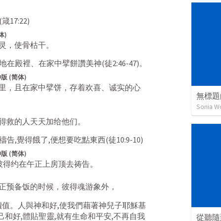
(
箴17:22
)
体)
灵，使骨枯干。
意地在殿裡、在家中擘餅讚美神(
徒2:46-47
)。
版 (简体)
里，且在家中擘饼，存着欢喜、诚实的心
無標題的
Sonia W
得救的人天天加给他们。
禱告,覺得餓了,便想要吃點東西(
徒10:9-10
)
版 (简体)
得约在午正上房顶去祷告。 
正预备饭的时候，彼得魂游象外，
價值。人與神和好,使我們藉著神兒子耶穌基
己和好,體貼聖靈,就有生命和平安,不再自我
從聽隨