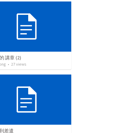
 講章 (2)
ong
•
27
views
到差遣