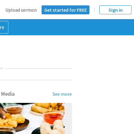
Upload sermon
Get started for FREE
Sign in
re
NT
 Media
See more