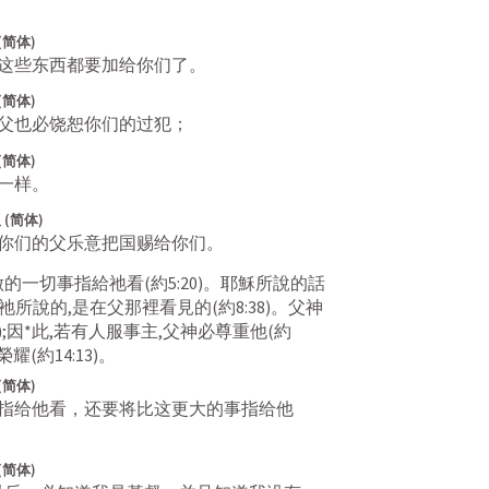
(简体)
这些东西都要加给你们了。
(简体)
父也必饶恕你们的过犯；
(简体)
一样。
(简体)
你们的父乐意把国赐给你们。
做的一切事指給祂看(
約5:20
)。耶穌所說的話
);祂所說的,是在父那裡看見的(
約8:38
)。父神
);因*此,若有人服事主,父神必尊重他(
約
榮耀(
約14:13
)。
(简体)
指给他看，还要将比这更大的事指给他
(简体)