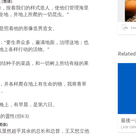
 (简体)
像，按着我们的样式造人，使他们管理海里
全地，并地上所爬的一切昆虫。” 
是照着他的形像造男造女。 
2
it
：“要生养众多，遍满地面，治理这地；也
上各样行动的活物。” 
Relate
切结种子的菜蔬，和一切树上所结有核的果
，并各样爬在地上有生命的物，我将青草
。 
晚上，有早晨，是第六日。
好的靈性(
但6:3
)
最後一
简体)
LAW GIN
以显然超乎其余的总长和总督，王又想立他