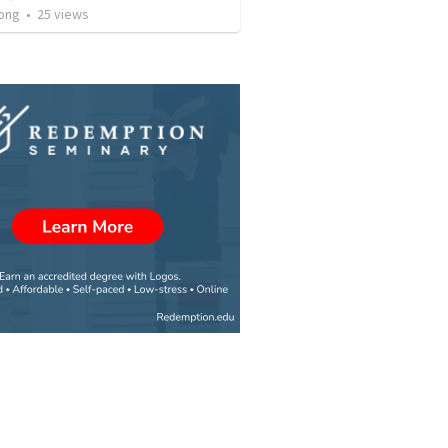
ong
•
25
views