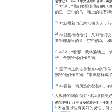
创世记 1：26–31 中文圣经和合本－神版
26
神说：“我们要照着我们的形
的鱼、空中的鸟、地上的牲畜和
27
神就照着自己的形像造人，乃
28
神就赐福给他们，又对他们说
要管理海里的鱼、空中的鸟，和地
29
神说：“看哪！我将遍地上一
子，全赐给你们作食物。 
30
至于地上的走兽和空中的飞鸟
赐给牠们作食物。”事就这样成了
31
神看着一切所造的都甚好。有
1.人與神的關係:例如:但以理有美
但以理书 6：3 中文圣经和合本－神版 (
3
因这但以理有美好的灵性，所