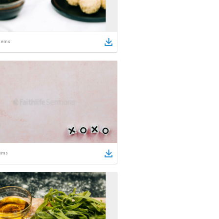
tems
ems