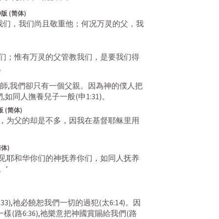
版 (简体)
我们，我们尚且敬重他；何况万灵的父，我
们；惟有万灵的父管教我们，是要我们得
。
師,我們卻只有一個父親。因為神的僕人把
們,如同人撫養兒子一般(
申1:31
)。
 (简体)
，为父的却是不多，因我在基督耶稣里用
体)
见耶和华你们的神抚养你们，如同人抚养
。’
33
),祂必饒恕我們一切的過犯(
太6:14
)。因
一樣(
路6:36
),祂樂意把神國賞賜給我們(
路