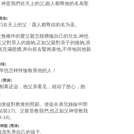
。神是我們在天上的父,願人都尊祂的名為聖
简体)
我们在天上的父：愿人都尊你的名为圣。
女無條件的愛父親怎樣憐恤自己的兒女,神也
天父對罪人的接納,正如父親對浪子的接納,浪
就充滿慈憐,奔向前去緊抱著他,不停地與他親
简体)
华也怎样怜恤敬畏他的人！
(简体)
相离还远，他父亲看见，就动了慈心，跑
。
如使徒對教會的照顧。使徒在弟兄姊妹中間
帖前2:7
)。父親管教我們,也正如父神管教我
9-10
)。
版 (简体)
母亲乳养自己的孩子。