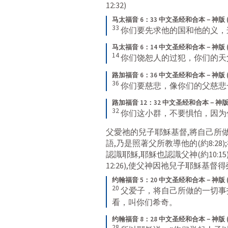
12:32
)
马太福音 6：33 中文圣经和合本－神版 
33
你们要先求他的国和他的义，
马太福音 6：14 中文圣经和合本－神版 
14
你们饶恕人的过犯，你们的天
路加福音 6：36 中文圣经和合本－神版 
36
你们要慈悲，像你们的父慈悲
路加福音 12：32 中文圣经和合本－神版 
32
你们这小群，不要惧怕，因为
父愛祂的兒子耶穌基督,將自己所
語,乃是照著父所教導他的(
約8:28
認識耶穌,耶穌也認識父神(
約10:15
12:26
),使父神因祂兒子耶穌基督得
约翰福音 5：20 中文圣经和合本－神版 
20
父爱子，将自己所做的一切事
看，叫你们希奇。
约翰福音 8：28 中文圣经和合本－神版 
28