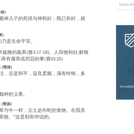
Sonia W
体)
着神儿子的死得与神和好；既已和好，就
体)
的乃是生命平安。
所栽種的義果(
雅3:17-18
)。人與物和好,豺狼
不再有傷害或邪惡的事(
賽65:25
)
 (简体)
洁，后是和平，温良柔顺，满有怜悯，多
栽种的义果。
(简体)
草与牛一样，尘土必作蛇的食物。在我圣
害物。”这是耶和华说的。