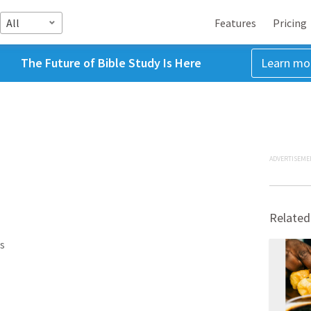
All
Features
Pricing
The Future of Bible Study Is Here
Learn mo
ADVERTISEME
Related
s