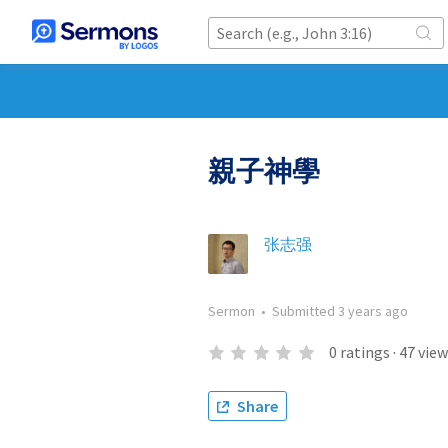
親子神學
张志强
Sermon
•
Submitted
3 years ago
0
ratings
·
47
view
Share