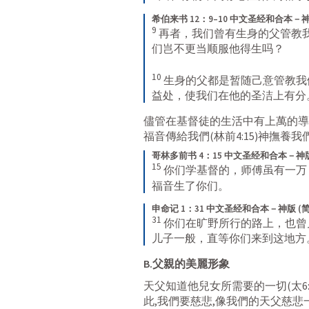
希伯来书 12：9–10 中文圣经和合本－神
9
再者，我们曾有生身的父管教
们岂不更当顺服他得生吗？ 
10
生身的父都是暂随己意管教我
益处，使我们在他的圣洁上有分
儘管在基督徒的生活中有上萬的導
福音傳給我們(
林前4:15
)神撫養我
哥林多前书 4：15 中文圣经和合本－神版
15
你们学基督的，师傅虽有一万
福音生了你们。
申命记 1：31 中文圣经和合本－神版 (简
31
你们在旷野所行的路上，也曾
儿子一般，直等你们来到这地方
B.父親的美麗形象
天父知道他兒女所需要的一切(
太6:
此,我們要慈悲,像我們的天父慈悲