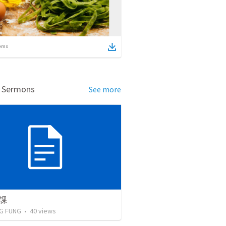
ems
d Sermons
See more
課
G FUNG
•
40
views