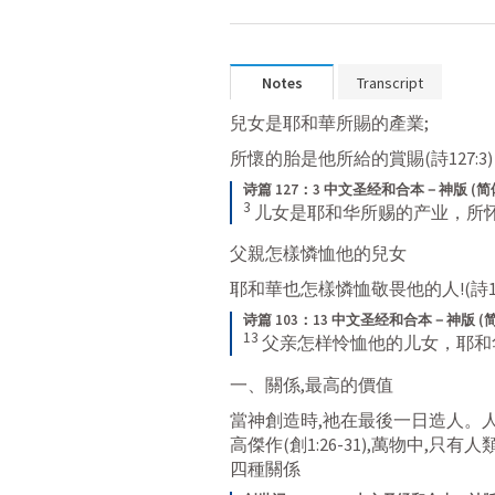
Notes
Transcript
兒女是耶和華所賜的產業;
所懷的胎是他所給的賞賜(
詩127:3
)
诗篇 127：3 中文圣经和合本－神版 (简
3
儿女是耶和华所赐的产业，所
父親怎樣憐恤他的兒女
耶和華也怎樣憐恤敬畏他的人!(
詩1
诗篇 103：13 中文圣经和合本－神版 (
13
父亲怎样怜恤他的儿女，耶和
一、關係,最高的價值
當神創造時,祂在最後一日造人。
高傑作(
創1:26-31
),萬物中,只有
四種關係