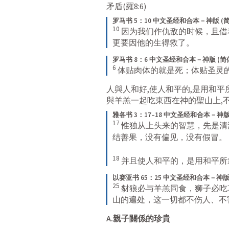
矛盾(
羅8:6
)
罗马书 5：10 中文圣经和合本－神版 (简
10
因为我们作仇敌的时候，且借
更要因他的生得救了。
罗马书 8：6 中文圣经和合本－神版 (简
6
体贴肉体的就是死；体贴圣灵
人與人和好,使人和平的,是用和平
與羊羔一起吃東西在神的聖山上,
雅各书 3：17–18 中文圣经和合本－神版
17
惟独从上头来的智慧，先是清
结善果，没有偏见，没有假冒。 
18
并且使人和平的，是用和平所
以赛亚书 65：25 中文圣经和合本－神版 
25
豺狼必与羊羔同食，狮子必吃
山的遍处，这一切都不伤人、不
A.親子關係的珍貴