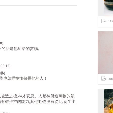
17
i
体)
怀的胎是他所给的赏赐。
03:13
)
简体)
华也怎样怜恤敬畏他的人！
3
it
人被造之後,神才安息。人是神所造萬物的最
人類有敬拜神的能力,其他動物沒有從此,衍生出