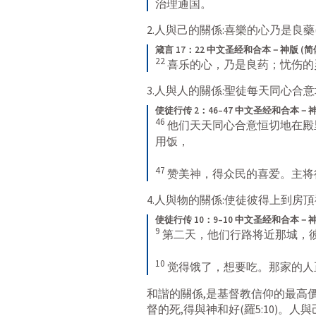
治理通国。
2.人與己的關係:喜樂的心乃是良藥
箴言 17：22 中文圣经和合本－神版 (简
22
喜乐的心，乃是良药；忧伤的
3.人與人的關係:聖徒每天同心合
使徒行传 2：46–47 中文圣经和合本－神
46
他们天天同心合意恒切地在殿
用饭， 
47
赞美神，得众民的喜爱。主将
4.人與物的關係:使徒彼得上到房頂
使徒行传 10：9–10 中文圣经和合本－神
9
第二天，他们行路将近那城，彼
10
觉得饿了，想要吃。那家的人
和諧的關係,是基督教信仰的最高
督的死,得與神和好(
羅5:10
)。人與