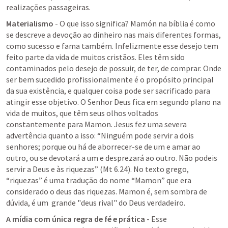
realizações passageiras.
Materialismo
 - O que isso significa? Mamón na bíblia é como 
se descreve a devoção ao dinheiro nas mais diferentes formas, 
como sucesso e fama também. Infelizmente esse desejo tem 
feito parte da vida de muitos cristãos. Eles têm sido 
contaminados pelo desejo de possuir, de ter, de comprar. Onde 
ser bem sucedido profissionalmente é o propósito principal 
da sua existência, e qualquer coisa pode ser sacrificado para 
atingir esse objetivo. O Senhor Deus fica em segundo plano na 
vida de muitos, que têm seus olhos voltados 
constantemente para Mamon. Jesus fez uma severa 
advertência quanto a isso: “Ninguém pode servir a dois 
senhores; porque ou há de aborrecer-se de um e amar ao 
outro, ou se devotará a um e desprezará ao outro. Não podeis 
servir a Deus e às riquezas” (
Mt 6.24
). No texto grego, 
“riquezas” é uma tradução do nome “Mamon” que era 
considerado o deus das riquezas. Mamon é, sem sombra de 
dúvida, é um  grande "deus rival" do Deus verdadeiro.
A mídia com única regra de fé e prática
 - Esse 