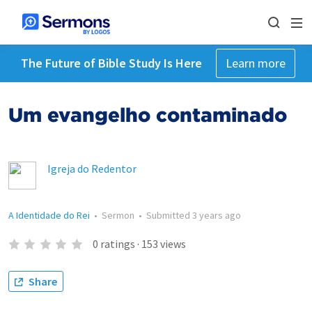
The Future of Bible Study Is Here
Learn more
Um evangelho contaminado
Igreja do Redentor
A Identidade do Rei
•
Sermon
•
Submitted
3 years ago
0
ratings
·
153
views
Share