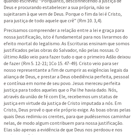
quando escreveu: “Porquanto, desconhecendo a justiça de 
Deus e procurando estabelecer a sua própria, não se 
sujeitaram à que vem de Deus. Porque o fim da lei é Cristo, 
para justiça de todo aquele que crê” (
Rm 10. 3
,
4
).
Precisamos compreender a relação entre a lei e graça para 
nossa justificação, isto é fundamental para nos livrarmos do 
efeito mortal do legalismo. As Escrituras ensinam que somos 
justificados pelas obras do Salvador, não pelas nossas. O 
último Adão veio para fazer tudo o que o primeiro Adão deixou 
de fazer (
Rm 5. 12-21
; 
1Co 15. 47-49
). Cristo veio para ser 
nosso representante a fim de cumprir as exigências legais da 
aliança de Deus, e prestar a Deus obediência perfeita, pessoal 
e contínua em nome de seu povo. Jesus mereceu perfeita 
justiça para todos aqueles que o Pai lhe havia dado. Nós, 
através da união de fé com Ele, recebemos um status de 
justiça em virtude da justiça de Cristo imputada a nós. Em 
Cristo, Deus provê o que ele próprio exige. As boas obras pelas 
quais Deus redimiu os crentes, para que pudéssemos caminhar 
nelas, de modo algum contribuem para nossa justificação. 
Elas são apenas a evidência de que Deus nos perdoou e nos 