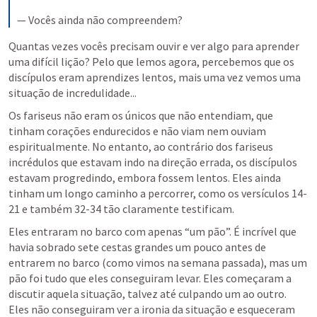
— Vocês ainda não compreendem?
Quantas vezes vocês precisam ouvir e ver algo para aprender 
uma difícil lição? Pelo que lemos agora, percebemos que os 
discípulos eram aprendizes lentos, mais uma vez vemos uma 
situação de incredulidade...
Os fariseus não eram os únicos que não entendiam, que 
tinham corações endurecidos e não viam nem ouviam 
espiritualmente. No entanto, ao contrário dos fariseus 
incrédulos que estavam indo na direção errada, os discípulos 
estavam progredindo, embora fossem lentos. Eles ainda 
tinham um longo caminho a percorrer, como os versículos 14-
21 e também 32-34 tão claramente testificam.
Eles entraram no barco com apenas “um pão”. É incrível que 
havia sobrado sete cestas grandes um pouco antes de 
entrarem no barco (como vimos na semana passada), mas um 
pão foi tudo que eles conseguiram levar. Eles começaram a 
discutir aquela situação, talvez até culpando um ao outro. 
Eles não conseguiram ver a ironia da situação e esqueceram 