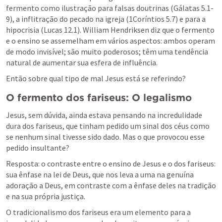
fermento como ilustração para falsas doutrinas (
Gálatas 5.1-
9
), a inflitração do pecado na igreja (
1Coríntios 5.7
) e para a 
hipocrisia (
Lucas 12.1
). William Hendriksen diz que o fermento 
e o ensino se assemelham em vários aspectos: ambos operam 
de modo invisível; são muito poderosos; têm uma tendência 
natural de aumentar sua esfera de influência.
Então sobre qual tipo de mal Jesus está se referindo?
O fermento dos fariseus: O legalismo
Jesus, sem dúvida, ainda estava pensando na incredulidade 
dura dos fariseus, que tinham pedido um sinal dos céus como 
se nenhum sinal tivesse sido dado. Mas o que provocou esse 
pedido insultante? 
Resposta: o contraste entre o ensino de Jesus e o dos fariseus: 
sua ênfase na lei de Deus, que nos leva a uma na genuína 
adoração a Deus, em contraste com a ênfase deles na tradição 
e na sua própria justiça.
O tradicionalismo dos fariseus era um elemento para a 