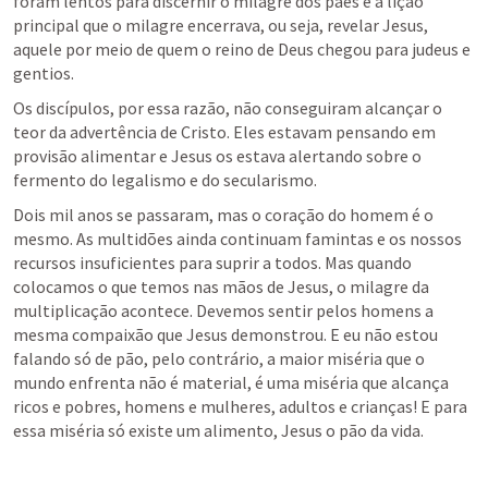
foram lentos para discernir o milagre dos pães e a lição 
principal que o milagre encerrava, ou seja, revelar Jesus, 
aquele por meio de quem o reino de Deus chegou para judeus e 
gentios.
Os discípulos, por essa razão, não conseguiram alcançar o 
teor da advertência de Cristo. Eles estavam pensando em 
provisão alimentar e Jesus os estava alertando sobre o 
fermento do legalismo e do secularismo.
Dois mil anos se passaram, mas o coração do homem é o 
mesmo. As multidões ainda continuam famintas e os nossos 
recursos insuficientes para suprir a todos. Mas quando 
colocamos o que temos nas mãos de Jesus, o milagre da 
multiplicação acontece. Devemos sentir pelos homens a 
mesma compaixão que Jesus demonstrou. E eu não estou 
falando só de pão, pelo contrário, a maior miséria que o 
mundo enfrenta não é material, é uma miséria que alcança 
ricos e pobres, homens e mulheres, adultos e crianças! E para 
essa miséria só existe um alimento, Jesus o pão da vida.