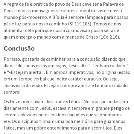
A regra de fé e prática do povo de Deus deve ser a Palavra de 
Deus e não as mensagens seculares e mentirosas de nosso 
mundo pós-moderno. A Bíblia é sempre lâmpada para nossos 
pés e luz para o nosso caminho (
Sl 119.105
). Temos de nos 
alimentar dela para que nossa cosmovisão possa ser a de 
quem enxerga o mundo com a mente de Cristo (
1Co 2.16
).
Conclusão
Por isso, gostaria de caminhar para a conclusão dizendo que 
diante de todas essas ameaças, Jesus diz: "-Tenham cuidado!" 
e "-Estejam alerta!". Em ambos imperativos, no original estão 
em um tempo verbal que indica caráter durativo. Ou seja, 
Jesus está dizendo: Estejam sempre alerta e tenham cuidado 
sempre! 
Os Doze precisavam dessa advertência. Mesmo que andassem 
diariamente com Jesus, estavam sempre em grande perigo de 
serem seduzidos pelos ensinos daqueles que se opunham a 
ele. Os discípulos tinham uma boa memória para guardar os 
fatos, mas um pobre entendimento para discerni-los. Eles 