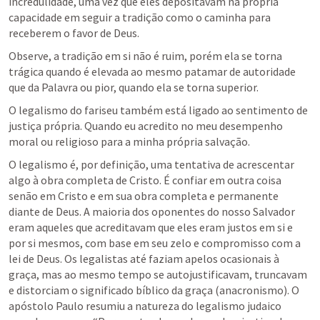
incredulidade, uma vez que eles depositavam na própria 
capacidade em seguir a tradição como o caminha para 
receberem o favor de Deus.
Observe, a tradição em si não é ruim, porém ela se torna 
trágica quando é elevada ao mesmo patamar de autoridade 
que da Palavra ou pior, quando ela se torna superior. 
O legalismo do fariseu também está ligado ao sentimento de 
justiça própria. Quando eu acredito no meu desempenho 
moral ou religioso para a minha própria salvação. 
O legalismo é, por definição, uma tentativa de acrescentar 
algo à obra completa de Cristo. É confiar em outra coisa 
senão em Cristo e em sua obra completa e permanente 
diante de Deus. A maioria dos oponentes do nosso Salvador 
eram aqueles que acreditavam que eles eram justos em si e 
por si mesmos, com base em seu zelo e compromisso com a 
lei de Deus. Os legalistas até faziam apelos ocasionais à 
graça, mas ao mesmo tempo se autojustificavam, truncavam 
e distorciam o significado bíblico da graça (anacronismo). O 
apóstolo Paulo resumiu a natureza do legalismo judaico 