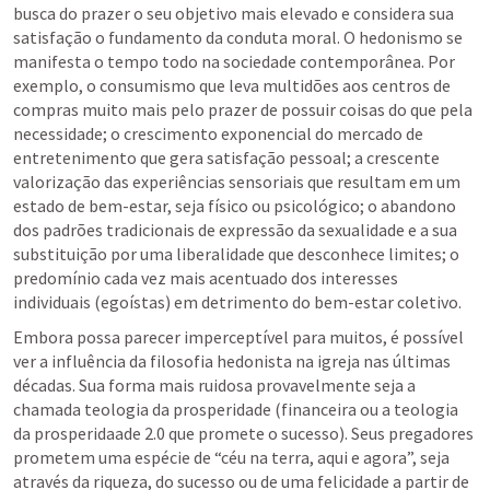
busca do prazer o seu objetivo mais elevado e considera sua 
satisfação o fundamento da conduta moral. O hedonismo se 
manifesta o tempo todo na sociedade contemporânea. Por 
exemplo, o consumismo que leva multidões aos centros de 
compras muito mais pelo prazer de possuir coisas do que pela 
necessidade; o crescimento exponencial do mercado de 
entretenimento que gera satisfação pessoal; a crescente 
valorização das experiências sensoriais que resultam em um 
estado de bem-estar, seja físico ou psicológico; o abandono 
dos padrões tradicionais de expressão da sexualidade e a sua 
substituição por uma liberalidade que desconhece limites; o 
predomínio cada vez mais acentuado dos interesses 
individuais (egoístas) em detrimento do bem-estar coletivo. 
Embora possa parecer imperceptível para muitos, é possível 
ver a influência da filosofia hedonista na igreja nas últimas 
décadas. Sua forma mais ruidosa provavelmente seja a 
chamada teologia da prosperidade (financeira ou a teologia 
da prosperidaade 2.0 que promete o sucesso). Seus pregadores 
prometem uma espécie de “céu na terra, aqui e agora”, seja 
através da riqueza, do sucesso ou de uma felicidade a partir de 