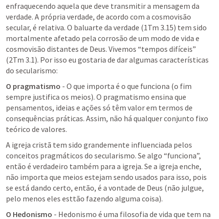
enfraquecendo aquela que deve transmitir a mensagem da 
verdade. A própria verdade, de acordo com a cosmovisão 
secular, é relativa. O baluarte da verdade (
1Tm 3.15
) tem sido 
mortalmente afetado pela corrosão de um modo de vida e 
cosmovisão distantes de Deus. Vivemos “tempos difíceis” 
(
2Tm 3.1
). Por isso eu gostaria de dar algumas características 
do secularismo:
O pragmatismo
 - O que importa é o que funciona (o fim 
sempre justifica os meios). O pragmatismo ensina que 
pensamentos, ideias e ações só têm valor em termos de 
consequências práticas. Assim, não há qualquer conjunto fixo 
teórico de valores.
A igreja cristã tem sido grandemente influenciada pelos 
conceitos pragmáticos do secularismo. Se algo “funciona”, 
então é verdadeiro também para a igreja. Se a igreja enche, 
não importa que meios estejam sendo usados para isso, pois 
se está dando certo, então, é a vontade de Deus (não julgue, 
pelo menos eles esttão fazendo alguma coisa).
O Hedonismo
 - Hedonismo é uma filosofia de vida que tem na 