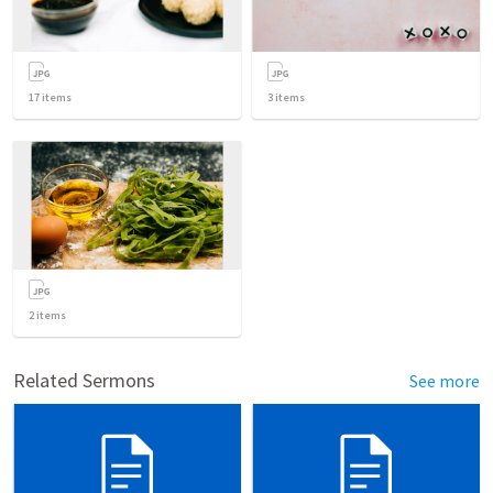
17
items
3
items
2
items
Related Sermons
See more