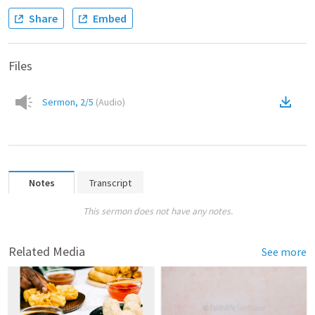
Share
Embed
Files
Sermon, 2/5
(
Audio
)
Notes
Transcript
This sermon does not have any notes.
Related Media
See more