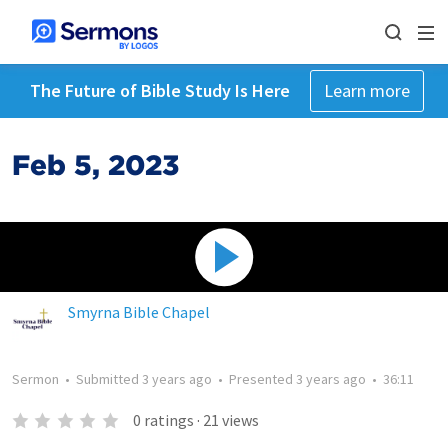
The Future of Bible Study Is Here
Learn more
Feb 5, 2023
Smyrna Bible Chapel
Sermon
•
Submitted
3 years ago
•
Presented
3 years ago
•
36:11
0
ratings
·
21
views