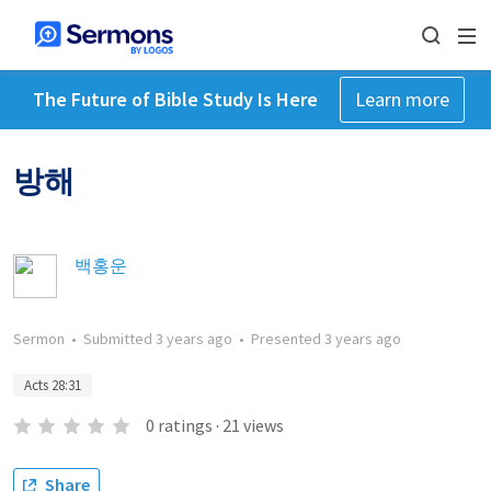
The Future of Bible Study Is Here
Learn more
방해
백홍운
Sermon
•
Submitted
3 years ago
•
Presented
3 years ago
Acts 28:31
0
ratings
·
21
views
Share