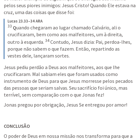
pelos seus piores inimigos: Jesus Cristo! Quando Ele estava na 
cruz, uma das coisas que disse foi:
Lucas 23.33–34 ARA
33
Q
uando chegaram ao lugar chamado Calvário, ali o 
crucificaram, bem como aos malfeitores, um à direita, 
34
outro à esquerda. 
Contudo, Jesus dizia: Pai, perdoa-lhes, 
porque não sabem o que fazem. Então, repartindo as 
vestes dele, lançaram sortes.
Jesus pediu perdão a Deus aos malfeitores, aos que lhe 
crucificaram. Mal sabiam eles que foram usados como 
instrumento de Deus para que Jesus morresse pelos pecados 
das pessoas que seriam salvas. Seu sacrifício foi único, mas 
terrível, sem comparação com o que Jonas fez!
Jonas pregou por obrigação, Jesus Se entregou por amor!
CONCLUSÃO
O poder de Deus em nossa missão nos transforma para que a 