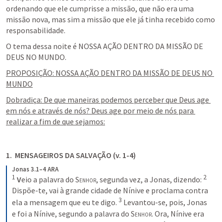
ordenando que ele cumprisse a missão, que não era uma 
missão nova, mas sim a missão que ele já tinha recebido como 
responsabilidade.
O tema dessa noite é NOSSA AÇÃO DENTRO DA MISSÃO DE 
DEUS NO MUNDO.
PROPOSIÇÃO: NOSSA AÇÃO DENTRO DA MISSÃO DE DEUS NO 
MUNDO
Dobradiça: De que maneiras podemos perceber que Deus age 
em nós e através de nós? Deus age por meio de nós para 
realizar a fim de que sejamos:
1.  
MENSAGEIROS DA SALVAÇÃO (v. 1-4)
Jonas 3.1–4 ARA
1
2
V
eio a palavra do 
Senhor
, segunda vez, a Jonas, dizendo: 
Dispõe-te, vai à grande cidade de Nínive e proclama contra 
3
ela a mensagem que eu te digo. 
Levantou-se, pois, Jonas 
e foi a Nínive, segundo a palavra do 
Senhor
. Ora, Nínive era 