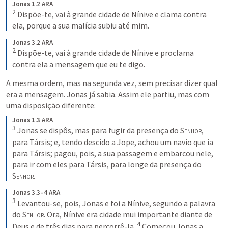
Jonas 1.2 ARA
2
Dispõe-te, vai à grande cidade de Nínive e clama contra 
ela, porque a sua malícia subiu até mim.
Jonas 3.2 ARA
2
Dispõe-te, vai à grande cidade de Nínive e proclama 
contra ela a mensagem que eu te digo.
A mesma ordem, mas na segunda vez, sem precisar dizer qual 
era a mensagem. Jonas já sabia. Assim ele partiu, mas com 
uma disposição diferente:
Jonas 1.3 ARA
3
Jonas se dispôs, mas para fugir da presença do 
Senhor
, 
para Társis; e, tendo descido a Jope, achou um navio que ia 
para Társis; pagou, pois, a sua passagem e embarcou nele, 
para ir com eles para Társis, para longe da presença do 
Senhor
.
Jonas 3.3–4 ARA
3
Levantou-se, pois, Jonas e foi a Nínive, segundo a palavra 
do 
Senhor
. Ora, Nínive era cidade mui importante diante de 
4
Deus e de três dias para percorrê-la. 
Começou Jonas a 