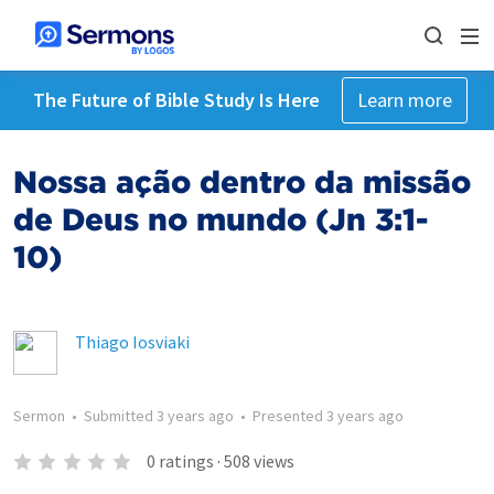
The Future of Bible Study Is Here
Learn more
Nossa ação dentro da missão
de Deus no mundo (Jn 3:1-
10)
Thiago Iosviaki
Sermon
•
Submitted
3 years ago
•
Presented
3 years ago
0
ratings
·
508
views