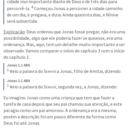
cidade mui importante diante de Deus e de três dias para 
4
percorrê-la. 
Começou Jonas a percorrer a cidade caminho 
de um dia, e pregava, e dizia: Ainda quarenta dias, e Nínive 
será subvertida.
Explicação
: Deus ordenou que Jonas fosse pregar, não era uma 
possibilidade, algo que ele poderia fazer se quisesse, era uma 
ordenança. Mas, aqui, tem um detalhe muito importante a ser 
observado. Vamos comparar o início do capítulo 3 com o início 
do capítulo 1:
Jonas 1.1 ARA
1
V
eio a palavra do 
Senhor
 a Jonas, filho de Amitai, dizendo:
Jonas 3.1 ARA
1
V
eio a palavra do 
Senhor
, segunda vez, a Jonas, dizendo:
Eu imagino Jonas como uma criança que tem que fazer a 
tarefa de casa depois que seu pai chamou sua atenção, e este 
pai agiu como um pai amoroso. A ordenança era a mesma, 
porém a descrição foi um pouco diferente da forma como 
Deus foi até Jonas.