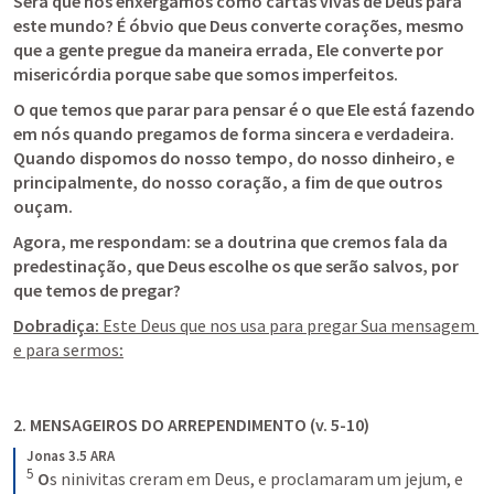
Será que nos enxergamos como cartas vivas de Deus para 
este mundo? É óbvio que Deus converte corações, mesmo 
que a gente pregue da maneira errada, Ele converte por 
misericórdia porque sabe que somos imperfeitos.
O que temos que parar para pensar é o que Ele está fazendo 
em nós quando pregamos de forma sincera e verdadeira. 
Quando dispomos do nosso tempo, do nosso dinheiro, e 
principalmente, do nosso coração, a fim de que outros 
ouçam.
Agora, me respondam: se a doutrina que cremos fala da 
predestinação, que Deus escolhe os que serão salvos, por 
que temos de pregar?
Dobradiça: 
Este Deus que nos usa para pregar Sua mensagem 
e para sermos
:
2. 
MENSAGEIROS DO ARREPENDIMENTO (v. 5-10)
Jonas 3.5 ARA
5
O
s ninivitas creram em Deus, e proclamaram um jejum, e 