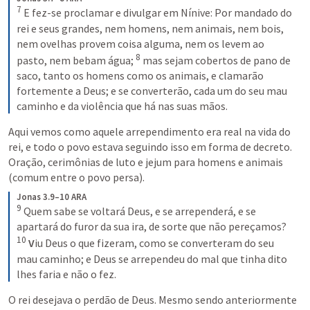
7
E fez-se proclamar e divulgar em Nínive: Por mandado do 
rei e seus grandes, nem homens, nem animais, nem bois, 
nem ovelhas provem coisa alguma, nem os levem ao 
8
pasto, nem bebam água; 
mas sejam cobertos de pano de 
saco, tanto os homens como os animais, e clamarão 
fortemente a Deus; e se converterão, cada um do seu mau 
caminho e da violência que há nas suas mãos.
Aqui vemos como aquele arrependimento era real na vida do 
rei, e todo o povo estava seguindo isso em forma de decreto. 
Oração, cerimônias de luto e jejum para homens e animais 
(comum entre o povo persa).
Jonas 3.9–10 ARA
9
Quem sabe se voltará Deus, e se arrependerá, e se 
apartará do furor da sua ira, de sorte que não pereçamos? 
10
V
iu Deus o que fizeram, como se converteram do seu 
mau caminho; e Deus se arrependeu do mal que tinha dito 
lhes faria e não o fez.
O rei desejava o perdão de Deus. Mesmo sendo anteriormente 