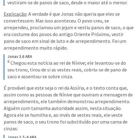
vestiram-se de panos de saco, desde o maior até o menor.
Explicação
: A verdade é que Jonas não queria que eles se 
convertessem. Mas isso aconteceu. O povo creu, se 
arrependeu, proclamou um jejum e vestiu panos de saco, o que 
era costume dos povos do antigo Oriente Próximo, vestir 
pano de saco em sinal de luto e de arrependimento. Foi um 
arrependimento muito rápido.
Jonas 3.6 ARA
6
Chegou esta notícia ao rei de Nínive; ele levantou-se do 
seu trono, tirou de si as vestes reais, cobriu-se de pano de 
saco e assentou-se sobre cinza.
É provável que este seja o rei da Assíria, e o texto conta que, 
assim como as pessoas de Nínive que ouviram a mensagem de 
arrependimento, ele também demonstrou arrependimento. 
Alguém com tamanha autoridade assim, nesta situação. 
Agora ele se humilha e, ao invés de vestes reais, ele veste 
panos de saco, o seu trono foi substituído por uma cama de 
cinzas:
Jonas 3.7–8 ARA