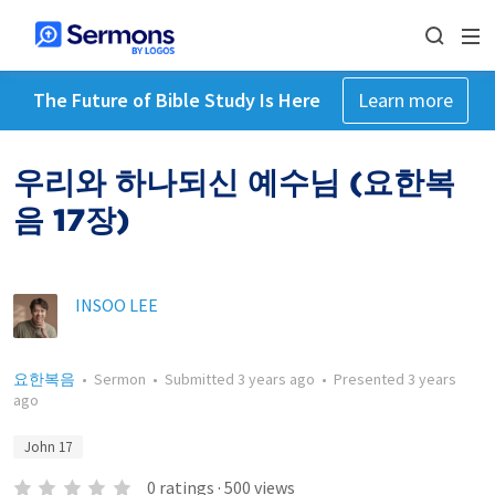
The Future of Bible Study Is Here
Learn more
우리와 하나되신 예수님 (요한복
음 17장)
INSOO LEE
요한복음
•
Sermon
•
Submitted
3 years ago
•
Presented
3 years
ago
John 17
0
ratings
·
500
views