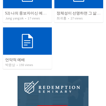
52) 나의 중보자이신 예수님
정체성이 선명하면 그 삶도 선명해진다. (히브리서 1:1-3)
Jung yangsik
•
17
views
최귀홍
•
27
views
언약적 예배
박윤상
•
193
views