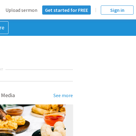
Upload sermon
Get started for FREE
Sign in
re
NT
 Media
See more