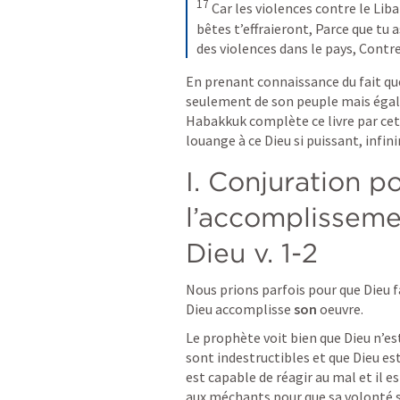
17
Car les violences contre le Lib
bêtes t’effraieront, Parce que tu
des violences dans le pays, Contre 
En prenant connaissance du fait que 
seulement de son peuple mais égal
Habakkuk complète ce livre par cett
louange à ce Dieu si puissant, infin
I. Conjuration po
l’accomplissemen
Dieu v. 1-2
Nous prions parfois pour que Dieu fa
Dieu accomplisse 
son
 oeuvre.
Le prophète voit bien que Dieu n’es
sont indestructibles et que Dieu es
est capable de réagir au mal et il 
aux méchants pour que sa volonté se