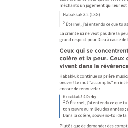
méchants un jugement qui leur est
Habakkuk 3:2
 (LSG)
2
 Éternel, j’ai entendu ce que tu as
La crainte ici ne veut pas dire la peur
grand respect pour Dieu à cause de l
Ceux qui se concentrent
colère et la peur. Ceux q
vivent dans la révérence
Habakkuk continue sa prière musica
oeuvre! Le mot “accomplis” en intér
encore de renouveler.
Habakkuk 3:2 Darby
2
Ô Éternel, j’ai entendu ce que tu a
ton œuvre au milieu des années ; a
Dans la colère, souviens-toi de la
Plutôt que de demander des comptes