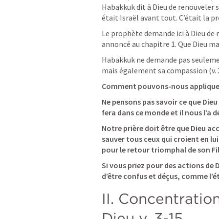
Habakkuk dit à Dieu de renouveler s
était Israël avant tout. C’était la p
Le prophète demande ici à Dieu de re
annoncé au chapitre 1. Que Dieu man
Habakkuk ne demande pas seulement
mais également sa compassion (v. 2
Comment pouvons-nous appliquer c
Ne pensons pas savoir ce que Dieu d
fera dans ce monde et il nous l’a 
Notre prière doit être que Dieu ac
sauver tous ceux qui croient en lui
pour le retour triomphal de son Fil
Si vous priez pour des actions de D
d’être confus et déçus, comme l’é
II. Concentration
Dieu v. 3-15