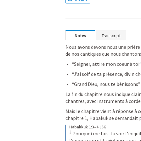
Notes
Transcript
Nous avons devons nous une prière 
de nos cantiques que nous chantons
“Seigner, attire mon coeur à toi
“J’ai soif de ta présence, divin c
“Grand Dieu, nous te bénissons”
La fin du chapitre nous indique clai
chantres, avec instruments à corde.
Mais le chapitre vient à réponse à ce
chapitre 1, Habakuk se demandait po
Habakkuk 1:3–4 LSG
3
Pourquoi me fais-tu voir l’iniqui
l’oppression et la violence sont-el