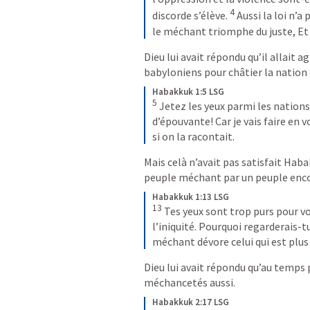
4
discorde s’élève. 
Aussi la loi n’a 
le méchant triomphe du juste, Et 
Dieu lui avait répondu qu’il allait a
babyloniens pour châtier la nation 
Habakkuk 1:5 LSG
5
Jetez les yeux parmi les nations
d’épouvante! Car je vais faire en v
si on la racontait.
Mais celà n’avait pas satisfait Haba
peuple méchant par un peuple enc
Habakkuk 1:13 LSG
13
Tes yeux sont trop purs pour voi
l’iniquité. Pourquoi regarderais-tu
méchant dévore celui qui est plus 
Dieu lui avait répondu qu’au temps p
méchancetés aussi.
Habakkuk 2:17 LSG