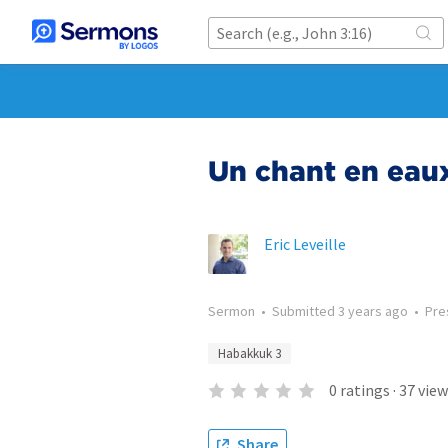
Un chant en eaux
Eric Leveille
Sermon
•
Submitted
3 years ago
•
Pre
Habakkuk 3
0
ratings
·
37
view
Share