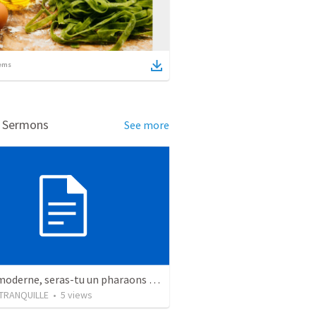
ems
d Sermons
See more
Exode moderne, seras-tu un pharaons modernes ?
 TRANQUILLE
•
5
views