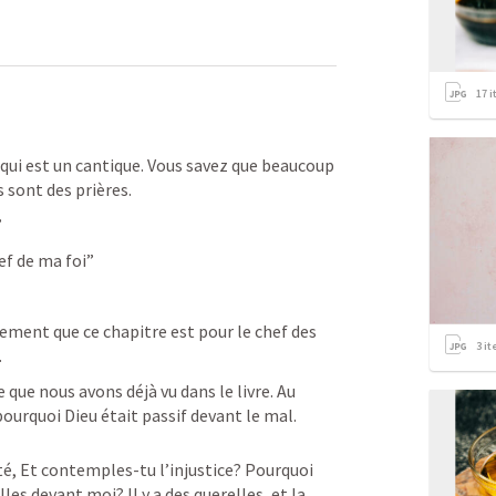
17
i
qui est un cantique. Vous savez que beaucoup 
 sont des prières.
”
hef de ma foi”
rement que ce chapitre est pour le chef des 
3
it
 
 que nous avons déjà vu dans le livre. Au 
urquoi Dieu était passif devant le mal. 
té, Et contemples-tu l’injustice? Pourquoi 
les devant moi? Il y a des querelles, et la 