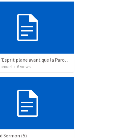
Quand l’Esprit plane avant que la Parole ne soit entendue
Samuel
•
6
views
ed Sermon (5)