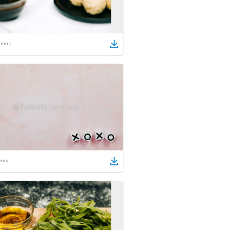
tems
ems