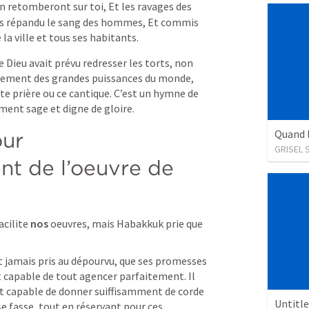
an retomberont sur toi, Et les ravages des 
 as répandu le sang des hommes, Et commis 
la ville et tous ses habitants.
Dieu avait prévu redresser les torts, non 
ement des grandes puissances du monde, 
e prière ou ce cantique. C’est un hymne de 
iment sage et digne de gloire.
ur 
GRISEL 
t de l’oeuvre de 
cilite 
nos
 oeuvres, mais Habakkuk prie que 
t jamais pris au dépourvu, que ses promesses 
t capable de tout agencer parfaitement. Il 
est capable de donner suiffisamment de corde 
Untitl
 fasse, tout en réservant pour ces 