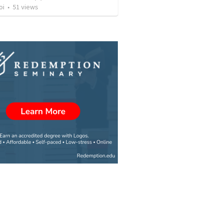
oi
•
51
views