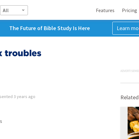
All
Features
Pricing
The Future of Bible Study Is Here
Learn mo
 troubles
ADVERTISEME
sented
3 years ago
Related
s