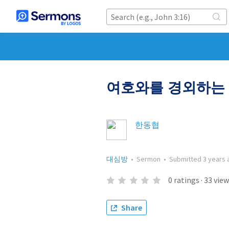
여호와를 경외하는 
한동협
대심방
•
Sermon
•
Submitted
3 years 
0
ratings
·
33
view
Share