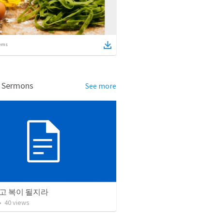
ems
d Sermons
See more
고 복이 될지라
•
40
views