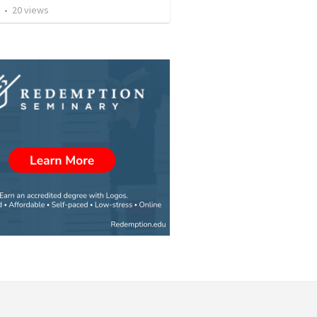
•
20
views