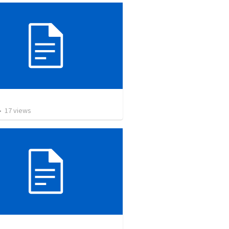
복
•
17
views