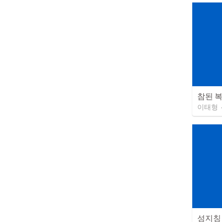
참된 
이태형
성지칭