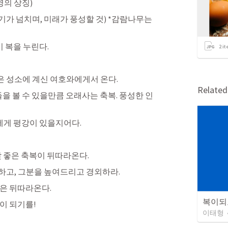
영의 상징)
기가 넘치며, 미래가 풍성할 것) *감람나무는 
 복을 누린다.
2
it
축복은 성소에 계신 여호와에게서 온다.
Relate
들을 볼 수 있을만큼 오래사는 축복. 풍성한 인
에게 평강이 있을지어다.
 좋은 축복이 뒤따라온다. 
고, 그분을 높여드리고 경외하라. 
은 뒤따라온다. 
복이되
이 되기를!
이태형