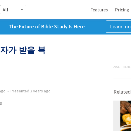
All
Features
Pricing
The Future of Bible Study Is Here
Learn mo
자가 받을 복
ADVERTISEME
ago
•
Presented
3 years ago
Related
s