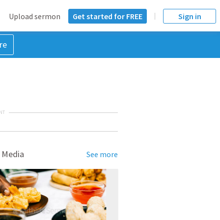
Upload sermon
Get started for FREE
Sign in
re
NT
 Media
See more