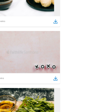
tems
ems