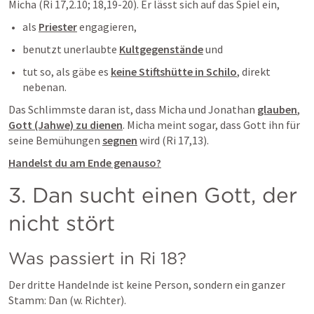
Micha (
Ri 17,2
.
10
; 
18,19-20
). Er lässt sich auf das Spiel ein, 
als 
Priester
 engagieren, 
benutzt unerlaubte 
Kultgegenstände
 und 
tut so, als gäbe es 
keine Stiftshütte in Schilo
, direkt 
nebenan. 
Das Schlimmste daran ist, dass Micha und Jonathan 
glauben
, 
Gott (Jahwe) zu dienen
. Micha meint sogar, dass Gott ihn für 
seine Bemühungen 
segnen
 wird (
Ri 17,13
).
Handelst du am Ende genauso?
3. Dan sucht einen Gott, der 
nicht stört
Was passiert in 
Ri 18
?
Der dritte Handelnde ist keine Person, sondern ein ganzer 
Stamm: Dan (w. Richter).