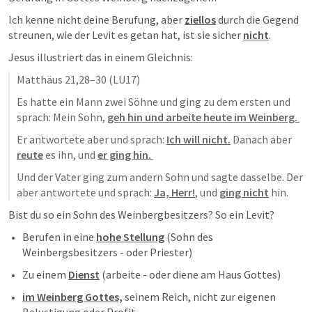
Ich kenne nicht deine Berufung, aber 
ziellos
 durch die Gegend 
streunen, wie der Levit es getan hat, ist sie sicher 
nicht
. 
Jesus illustriert das in einem Gleichnis:
Matthäus 21,28–30
 (LU17)
Es hatte ein Mann zwei Söhne und ging zu dem ersten und 
sprach: Mein Sohn, 
geh hin und arbeite heute im Weinberg. 
Er antwortete aber und sprach: 
Ich will nicht.
 Danach aber 
reute
 es ihn, und 
er ging hin. 
Und der Vater ging zum andern Sohn und sagte dasselbe. Der 
aber antwortete und sprach: 
Ja, Herr!
, und 
ging nicht
 hin.
Bist du so ein Sohn des Weinbergbesitzers? So ein Levit?
Berufen in eine 
hohe Stellung
 (Sohn des 
Weinbergsbesitzers - oder Priester)
Zu einem 
Dienst
 (arbeite - oder diene am Haus Gottes)
im Weinberg Gottes,
 seinem Reich, nicht zur eigenen 