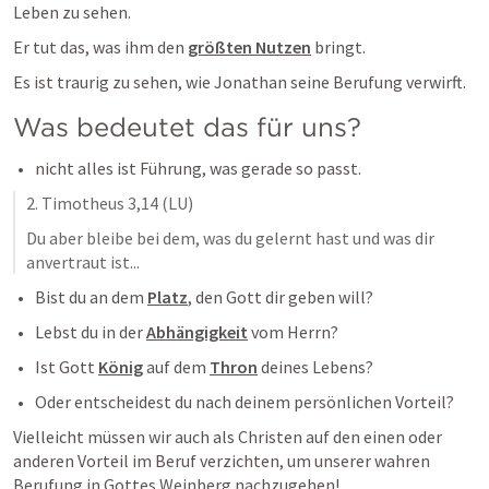
Leben zu sehen. 
Er tut das, was ihm den 
größten Nutzen
 bringt.
Es ist traurig zu sehen, wie Jonathan seine Berufung verwirft.
Was bedeutet das für uns?
nicht alles ist Führung, was gerade so passt.
2. Timotheus 3,14
 (LU)
Du aber bleibe bei dem, was du gelernt hast und was dir 
anvertraut ist...
Bist du an dem 
Platz
, den Gott dir geben will?
Lebst du in der 
Abhängigkeit
 vom Herrn?
Ist Gott 
König
 auf dem 
Thron
 deines Lebens?
Oder entscheidest du nach deinem persönlichen Vorteil?
Vielleicht müssen wir auch als Christen auf den einen oder 
anderen Vorteil im Beruf verzichten, um unserer wahren 
Berufung in Gottes Weinberg nachzugehen!