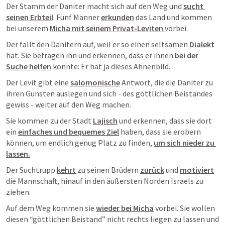
Der Stamm der Daniter macht sich auf den Weg und 
sucht 
seinen Erbteil
. Fünf Männer 
erkunden
 das Land und kommen 
bei unserem 
Micha mit seinem Privat-Leviten 
vorbei. 
Der fällt den Danitern auf, weil er so einen seltsamen 
Dialekt
hat. Sie befragen ihn und erkennen, dass er ihnen 
bei der 
Suche helfen
 könnte: Er hat ja dieses Ahnenbild. 
Der Levit gibt eine 
salomonische
 Antwort, die die Daniter zu 
ihren Gunsten auslegen und sich - des göttlichen Beistandes 
gewiss - weiter auf den Weg machen. 
Sie kommen zu der Stadt 
Lajisch
 und erkennen, dass sie dort 
ein 
einfaches und bequemes Ziel
 haben, dass sie erobern 
können, um endlich genug Platz zu finden, 
um sich nieder zu 
lassen.
Der Suchtrupp 
kehrt
 zu seinen Brüdern 
zurück
 und 
motiviert
die Mannschaft, hinauf in den äußersten Norden Israels zu 
ziehen. 
Auf dem Weg kommen sie 
wieder bei Micha
 vorbei. Sie wollen 
diesen “göttlichen Beistand” nicht rechts liegen zu lassen und 