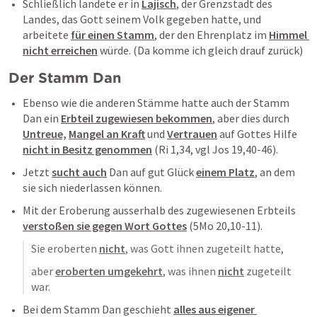
Schließlich landete er in 
Lajisch
, der Grenzstadt des 
Landes, das Gott seinem Volk gegeben hatte, und 
arbeitete 
für einen Stamm
, der den Ehrenplatz im 
Himmel 
nicht erreichen
 würde. (Da komme ich gleich drauf zurück)
Der Stamm Dan
Ebenso wie die anderen Stämme hatte auch der Stamm 
Dan ein 
Erbteil zugewiesen bekommen
, aber dies durch 
Untreue,
Mangel an Kraft
 und 
Vertrauen
 auf Gottes Hilfe 
nicht in Besitz genommen
 (
Ri 1,34
, vgl 
Jos 19,40-46
). 
Jetzt 
sucht auch
 Dan auf gut Glück 
einem Platz
, an dem 
sie sich niederlassen können. 
Mit der Eroberung ausserhalb des zugewiesenen Erbteils 
verstoßen sie gegen Wort Gottes
 (
5Mo 20,10-11
).
Sie eroberten 
nicht
, was Gott ihnen zugeteilt hatte, 
aber 
eroberten umgekehrt
, was ihnen 
nicht
 zugeteilt 
war.
Bei dem Stamm Dan geschieht 
alles aus eigener 