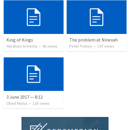
King of Kings
The problem at Ninevah
Abraham Armenta
•
46
views
Peter Putney
•
147
views
3 June 2017 — 8:12
Obed Matus
•
128
views