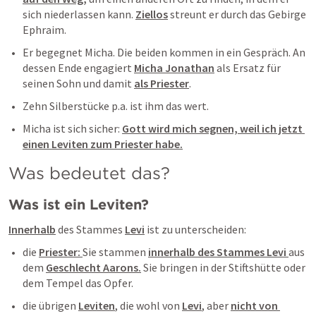
sich niederlassen kann. 
Ziellos
 streunt er durch das Gebirge 
Ephraim. 
Er begegnet Micha. Die beiden kommen in ein Gespräch. An 
dessen Ende engagiert 
Micha Jonathan
 als Ersatz für 
seinen Sohn und damit 
als Priester
. 
Zehn Silberstücke p.a. ist ihm das wert. 
Micha ist sich sicher: 
Gott wird mich segnen, weil ich jetzt 
einen Leviten zum Priester habe.
Was bedeutet das?
Was ist ein Leviten?
Innerhalb
 des Stammes 
Levi
 ist zu unterscheiden: 
die 
Priester: 
Sie stammen 
innerhalb des Stammes Levi 
aus 
dem 
Geschlecht Aarons.
 Sie bringen in der Stiftshütte oder 
dem Tempel das Opfer. 
die übrigen 
Leviten
, die wohl von 
Levi
, aber 
nicht von 