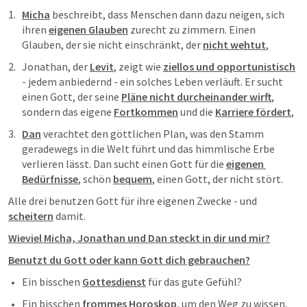
Micha
 beschreibt, dass Menschen dann dazu neigen, sich 
ihren 
eigenen Glauben
 zurecht zu zimmern. Einen 
Glauben, der sie nicht einschränkt, der 
nicht wehtut
, 
Jonathan, der 
Levit
, zeigt wie 
ziellos und opportunistisch
- jedem anbiedernd - ein solches Leben verläuft. Er sucht 
einen Gott, der seine 
Pläne nicht durcheinander wirft
, 
sondern das eigene 
Fortkommen
 und die 
Karriere fördert
,
Dan
 verachtet den göttlichen Plan, was den Stamm 
geradewegs in die Welt führt und das himmlische Erbe 
verlieren lässt. Dan sucht einen Gott für die 
eigenen 
Bedürfnisse
, schön 
bequem
, einen Gott, der nicht stört.
Alle drei benutzen Gott für ihre eigenen Zwecke - und 
scheitern
 damit.
Wieviel Micha, Jonathan und Dan steckt in dir und mir?
Benutzt du Gott oder kann Gott dich gebrauchen?
Ein bisschen 
Gottesdienst
 für das gute Gefühl? 
Ein bisschen 
frommes Horoskop
, um den Weg zu wissen, 