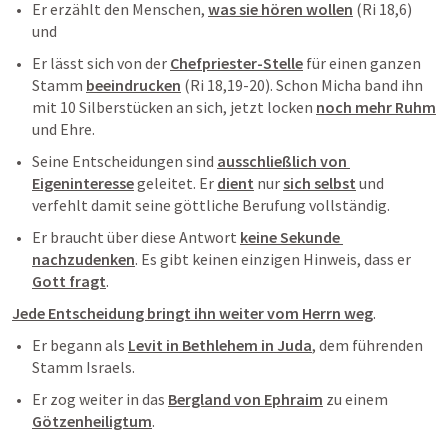
Er erzählt den Menschen, 
was sie hören wollen
 (
Ri 18,6
)  
und 
Er lässt sich von der 
Chefpriester-Stelle
 für einen ganzen 
Stamm 
beeindrucken
 (
Ri 18,19-20
). Schon Micha band ihn 
mit 10 Silberstücken an sich, jetzt locken 
noch mehr Ruhm
und Ehre.
Seine Entscheidungen sind 
ausschließlich von 
Eigeninteresse
 geleitet. Er 
dient
 nur 
sich selbst
 und 
verfehlt damit seine göttliche Berufung vollständig.
Er braucht über diese Antwort 
keine Sekunde 
nachzudenken
. Es gibt keinen einzigen Hinweis, dass er 
Gott fragt
.
Jede Entscheidung bringt ihn weiter vom Herrn weg
. 
Er begann als 
Levit in Bethlehem in Juda
, dem führenden 
Stamm Israels.
Er zog weiter in das 
Bergland von Ephraim
 zu einem 
Götzenheiligtum
. 