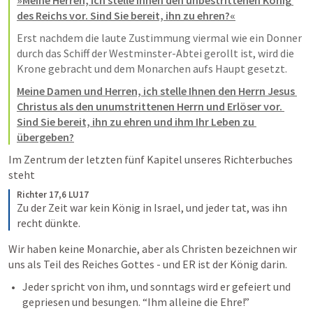
»Meine Herren, ich stelle Ihnen den unbestrittenen König 
des Reichs vor. Sind Sie bereit, ihn zu ehren?«
Erst nachdem die laute Zustimmung viermal wie ein Donner 
durch das Schiff der Westminster-Abtei gerollt ist, wird die 
Krone gebracht und dem Monarchen aufs Haupt gesetzt.
Meine Damen und Herren, ich stelle Ihnen den Herrn Jesus 
Christus als den unumstrittenen Herrn und Erlöser vor. 
Sind Sie bereit, ihn zu ehren und ihm Ihr Leben zu 
übergeben?
Im Zentrum der letzten fünf Kapitel unseres Richterbuches 
steht
Richter 17,6 LU17
Zu der Zeit war kein König in Israel, und jeder tat, was ihn 
recht dünkte.
Wir haben keine Monarchie, aber als Christen bezeichnen wir 
uns als Teil des Reiches Gottes - und ER ist der König darin.
Jeder spricht von ihm, und sonntags wird er gefeiert und 
gepriesen und besungen. “Ihm alleine die Ehre!”