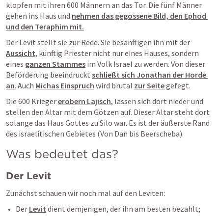
klopfen mit ihren 600 Männern an das Tor. Die fünf Männer 
gehen ins Haus und 
nehmen das gegossene Bild, den Ephod 
und den Teraphim mit.
Der Levit stellt sie zur Rede. Sie besänftigen ihn mit der 
Aussicht
, künftig Priester nicht nur eines Hauses, sondern 
eines 
ganzen Stammes
 im Volk Israel zu werden. Von dieser 
Beförderung beeindruckt 
schließt sich Jonathan der Horde 
an
. Auch 
Michas Einspruch
 wird brutal 
zur Seite
 gefegt. 
Die 600 Krieger 
erobern Lajisch
, lassen sich dort nieder und 
stellen den Altar mit dem Götzen auf. Dieser Altar steht dort 
solange das Haus Gottes zu Silo war. Es ist der äußerste Rand 
des israelitischen Gebietes (Von Dan bis Beerscheba).
Was bedeutet das?
Der Levit
Zunächst schauen wir noch mal auf den Leviten: 
Der 
Levit
 dient demjenigen, der ihn am besten bezahlt; 