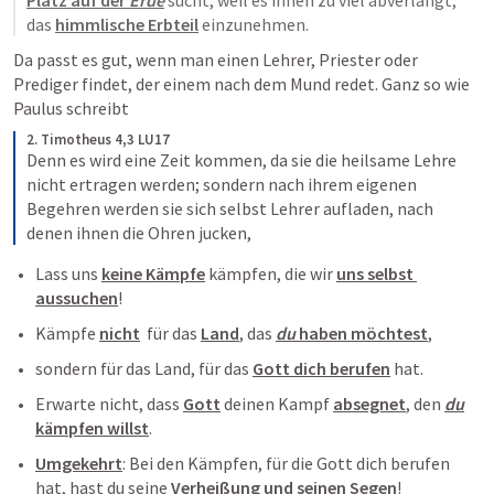
Platz auf der 
Erde
 sucht, weil es ihnen zu viel abverlangt, 
das 
himmlische Erbteil
 einzunehmen.
Da passt es gut, wenn man einen Lehrer, Priester oder 
Prediger findet, der einem nach dem Mund redet. Ganz so wie 
Paulus schreibt
2. Timotheus 4,3 LU17
Denn es wird eine Zeit kommen, da sie die heilsame Lehre 
nicht ertragen werden; sondern nach ihrem eigenen 
Begehren werden sie sich selbst Lehrer aufladen, nach 
denen ihnen die Ohren jucken,
Lass uns 
keine Kämpfe
 kämpfen, die wir 
uns selbst 
aussuchen
! 
Kämpfe 
nicht
  für das 
Land
, das 
du
 haben möchtest
, 
sondern für das Land, für das 
Gott dich berufen
 hat.
Erwarte nicht, dass 
Gott
 deinen Kampf 
absegnet
, den 
du
kämpfen willst
. 
Umgekehrt
: Bei den Kämpfen, für die Gott dich berufen 
hat, hast du seine 
Verheißung und seinen Segen
!