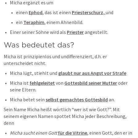
Micha ergänzt es um 
einen 
Ephod
, das ist einen 
Priesterschurz, 
und 
ein 
Teraphim
, einem Ahnenbild. 
Einer seiner Söhne wird als 
Priester
 angestellt.
Was bedeutet das?
Micha ist prinzipienlos und undifferenziert, d.h. er 
unterscheidet nicht.
Micha lügt, stiehlt und 
glaubt nur aus Angst vor Strafe
Micha ist 
fehlgeleitet
 von 
Gottesbild seiner Mutter
 oder 
seine Eltern.
Micha betet sein 
selbst gemachtes Gottesbild
 an.
Sein Name Micha heißt wörtlich “wer ist wie Gott?”. Mit 
seinem eigenen Namen spottet Micha jeder Beschreibung, 
denn 
Micha sucht einen Gott
für die Vitrine
, einen Gott, den er in 