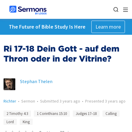
The Future of Bible Study Is Here
Learn more
Ri 17-18 Dein Gott - auf dem
Thron oder in der Vitrine?
Stephan Thelen
Richter
•
Sermon
•
Submitted
3 years ago
•
Presented
3 years ago
2 Timothy 4:3
1 Corinthians 15:10
Judges 17–18
Calling
Lord
King