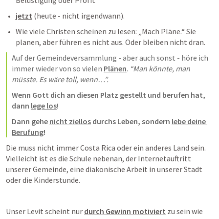
Belustigung oder Profit
jetzt
 (heute - nicht irgendwann). 
Wie viele Christen scheinen zu lesen: „Mach Pläne.“ Sie 
planen, aber führen es nicht aus. Oder bleiben nicht dran.
Auf der Gemeindeversammlung - aber auch sonst - höre ich 
immer wieder von so vielen 
Plänen
. 
“Man könnte, man 
müsste. Es wäre toll, wenn…”. 
Wenn Gott dich an diesen Platz gestellt und berufen hat, 
dann 
lege los
! 
Dann gehe 
nicht ziellos
 durchs Leben, sondern 
lebe deine 
Berufung
! 
Die muss nicht immer Costa Rica oder ein anderes Land sein. 
Vielleicht ist es die Schule nebenan, der Internetauftritt 
unserer Gemeinde, eine diakonische Arbeit in unserer Stadt 
oder die Kinderstunde.
Unser Levit scheint nur 
durch Gewinn motiviert
 zu sein wie 