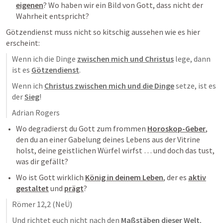
eigenen
? Wo haben wir ein Bild von Gott, dass nicht der 
Wahrheit entspricht?
Götzendienst muss nicht so kitschig aussehen wie es hier 
erscheint:
Wenn ich die Dinge 
zwischen mich und Christus
 lege, dann 
ist es 
Götzendienst
. 
Wenn ich 
Christus zwischen mich und die Dinge
 setze, ist es 
der 
Sieg
!
Adrian Rogers
Wo degradierst du Gott zum frommen 
Horoskop-Geber
, 
den du an einer Gabelung deines Lebens aus der Vitrine 
holst, deine geistlichen Würfel wirfst … und doch das tust, 
was dir gefällt?
Wo ist Gott wirklich 
König in deinem Leben
, der es 
aktiv
gestaltet
 und 
prägt
? 
Römer 12,2
 (NeÜ)
Und richtet euch nicht nach den 
Maßstäben dieser Welt
, 