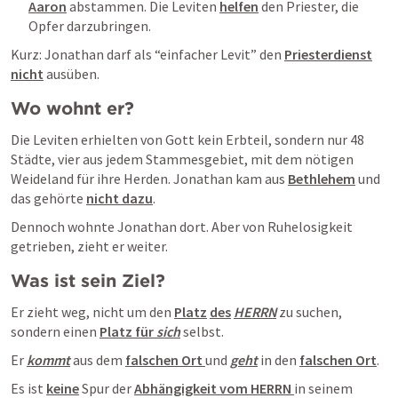
Aaron
 abstammen. Die Leviten 
helfen
 den Priester, die 
Opfer darzubringen. 
Kurz: Jonathan darf als “einfacher Levit” den 
Priesterdienst
nicht
 ausüben. 
Wo wohnt er?
Die Leviten erhielten von Gott kein Erbteil, sondern nur 48 
Städte, vier aus jedem Stammesgebiet, mit dem nötigen 
Weideland für ihre Herden. Jonathan kam aus 
Bethlehem
 und 
das gehörte 
nicht dazu
. 
Dennoch wohnte Jonathan dort. Aber von Ruhelosigkeit 
getrieben, zieht er weiter.
Was ist sein Ziel?
Er zieht weg, nicht um den 
Platz
des
HERRN
 zu suchen, 
sondern einen 
Platz für 
sich
 selbst.
Er 
kommt
 aus dem 
falschen Ort 
und 
geht
 in den 
falschen Ort
.
Es ist 
keine
 Spur der 
Abhängigkeit vom HERRN 
in seinem 