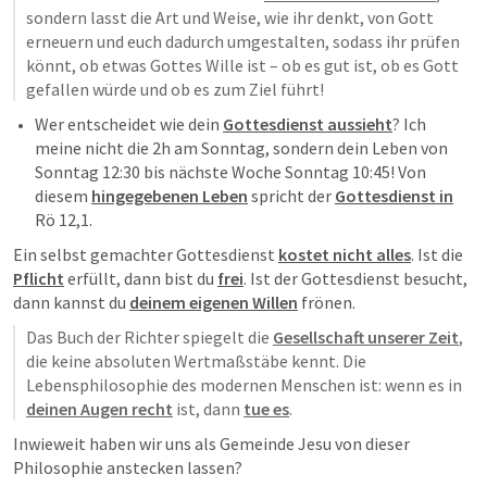
sondern lasst die Art und Weise, wie ihr denkt, von Gott 
erneuern und euch dadurch umgestalten, sodass ihr prüfen 
könnt, ob etwas Gottes Wille ist – ob es gut ist, ob es Gott 
gefallen würde und ob es zum Ziel führt!
Wer entscheidet wie dein 
Gottesdienst aussieht
? Ich 
meine nicht die 2h am Sonntag, sondern dein Leben von 
Sonntag 12:30 bis nächste Woche Sonntag 10:45! Von 
diesem 
hingegebenen Leben
 spricht der 
Gottesdienst in
Rö 12,1
.
Ein selbst gemachter Gottesdienst 
kostet nicht alles
. Ist die 
Pflicht
 erfüllt, dann bist du 
frei
. Ist der Gottesdienst besucht, 
dann kannst du 
deinem eigenen Willen
 frönen.
Das Buch der Richter spiegelt die 
Gesellschaft unserer Zeit
, 
die keine absoluten Wertmaßstäbe kennt. Die 
Lebensphilosophie des modernen Menschen ist: wenn es in 
deinen Augen recht
 ist, dann 
tue es
.
Inwieweit haben wir uns als Gemeinde Jesu von dieser 
Philosophie anstecken lassen?