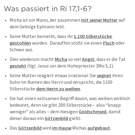
Was passiert in 
Ri 17,1-6
?
Micha ist ein Mann, der zusammen 
mit seiner Mutter
 auf 
dem Gebirge Ephraim lebt. 
Seine Mutter bemerkt, dass ihr 
1.100 Silberstücke 
gestohlen
 wurden.  Daraufhin stößt sie einen 
Fluch
 oder 
Schwur aus. 
Dies wiederum macht 
Micha
 so viel 
Angst
, dass er die Tat 
gesteht
 (Vgl. Jesus vor dem Hohepriester 
3Mo 5,1
). 
Seine Mutter reagiert etwas irrational: Sie 
segnet
 ihren 
Sohn im Namen des Herrn und verspricht, die 1100 
Silberstücke 
dem Herrn zu weihen
. 
Sie hat einen seltsamen Begriff davon, was weihen wirklich 
bedeutet, denn sie gibt 200 Silberstücke – also “knapp 
weniger” als alles – dem hiesigen 
Goldschmied
, damit 
dieser daraus ein 
Götzenbild
 gießt. 
Das 
Götzenbild
 wird 
im Hause
 Michas 
aufgebaut
. 