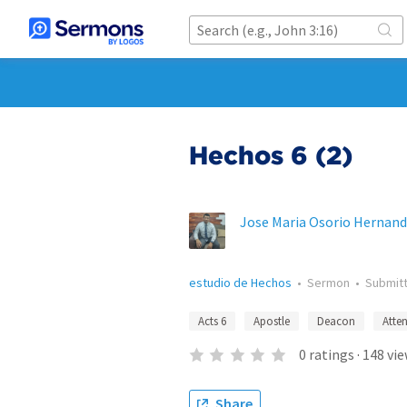
Hechos 6 (2)
Jose Maria Osorio Hernan
estudio de Hechos
•
Sermon
•
Submit
Acts 6
Apostle
Deacon
Atte
0
ratings
·
148
vie
Share