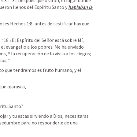
 4:31
 “31 Después que oraron, el lugar donde 
eron llenos del Espíritu Santo y 
hablaban la 
otes 
Hechos 1:8
, antes de testificar hay que 
8
 “18 «El Espíritu del Señor está sobre Mí, 
l evangelio a los pobres. Me ha enviado 
s, Y la recuperación de la vista a los ciegos; 
dos;”
nico que tendremos es fruto humano, y el 
ue ojarasca, 
iritu Santo?
ar y tu estas sirviendo a Dios, necesitaras 
nsedumbre para no responderle de una 