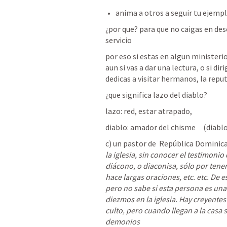
anima a otros a seguir tu ejemp
¿por que? para que no caigas en desc
servicio
por eso si estas en algun ministeri
aun si vas a dar una lectura, o si diri
dedicas a visitar hermanos, la repu
¿que significa lazo del diablo?
lazo: red, estar atrapado, 
diablo: amador del chisme     (diablo
c) un pastor de  República Dominica
la iglesia, sin conocer el testimonio
diácono, o diaconisa, sólo por tener 
hace largas oraciones, etc. etc. De 
pero no sabe si esta persona es una fi
diezmos en la iglesia. Hay creyentes
culto, pero cuando llegan a la casa s
demonios