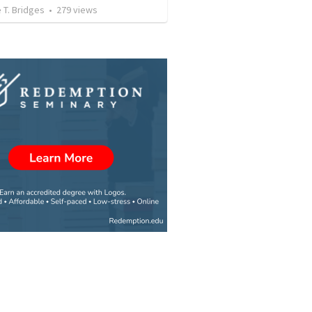
 T. Bridges
•
279
views