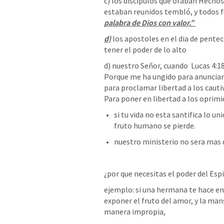
c) los discipulos que oraban 
Hechos
estaban reunidos tembló, y todos fu
palabra de Dios con valor.” 
d)
 los apostoles en el dia de pentec
tener el poder de lo alto
d) nuestro Señor, cuando  
Lucas 4:1
Porque me ha ungido para anunciar e
para proclamar libertad a los cautivo
Para poner en libertad a los oprimi
si tu vida no esta santifica lo u
fruto humano se pierde.
nuestro ministerio no sera mas q
¿por que necesitas el poder del Esp
ejemplo: si una hermana te hace enoj
exponer el fruto del amor, y la ma
manera impropia, 