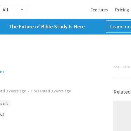
All
Features
Pricing
The Future of Bible Study Is Here
Learn mo
ADVERTISEME
dez
ted
3 years ago
•
Presented
3 years ago
Related
ndant
ws