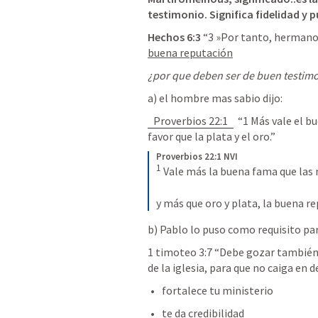
testimonio. Significa fidelidad y p
Hechos 6:3
 “3 »Por tanto, hermano
buena reputación
¿por que deben ser de buen testim
a) el hombre mas sabio dijo: 
Proverbios 22:1
  “1 Más vale el b
favor que la plata y el oro.” 
Proverbios 22:1 NVI
1
Vale más la buena fama que las 
y más que oro y plata, la buena r
b) Pablo lo puso como requisito par
1 timoteo 3:7
 “Debe gozar también 
de la iglesia, para que no caiga en de
fortalece tu ministerio
te da credibilidad