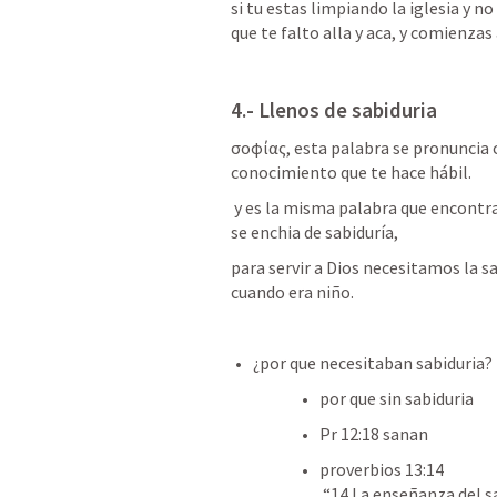
si tu estas limpiando la iglesia y n
que te falto alla y aca, y comienzas
4.- Llenos de sabiduria
σοφίας, esta palabra se pronuncia 
conocimiento que te hace hábil. 
 y es la misma palabra que encontramos en Jesus cuando crecía se fortalecia y 
se enchia de sabiduría, 
para servir a Dios necesitamos la s
cuando era niño.
¿por que necesitaban sabiduria?
por que sin sabiduria 
Pr 12:18
 sanan
proverbios 13:14   

 “14 La enseñanza del sabio es fuente de vida, Para apartarse de los 