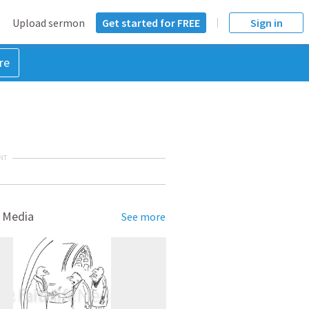
Upload sermon
Get started for FREE
Sign in
re
NT
 Media
See more