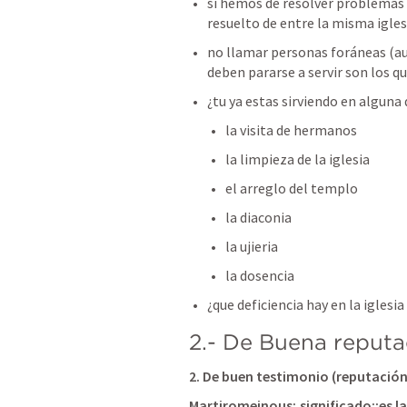
si hemos de resolver problemas d
resuelto de entre la misma igles
no llamar personas foráneas (au
deben pararse a servir son los q
¿tu ya estas sirviendo en alguna d
la visita de hermanos
la limpieza de la iglesia 
el arreglo del templo
la diaconia
la ujieria
la dosencia
¿que deficiencia hay en la iglesi
2.- De Buena reputa
2. De buen testimonio (reputación
Martiromeinous; significado::es l