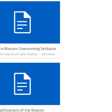
 in Mission: Overcoming Setbacks
ble Church of Lake Charles
•
59
views
lifications of the Deacon