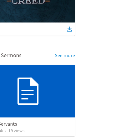
d Sermons
See more
Servants
nk
•
19
views