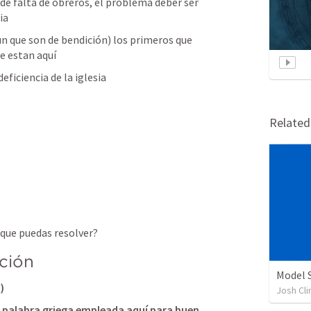
e falta de obreros, el problema deber ser 
ia
n que son de bendición) los primeros que 
ue estan aquí
eficiencia de la iglesia
Relate
a que puedas resolver?
ción
Model 
)
Josh Cli
a palabra griega empleada aquí para buen 