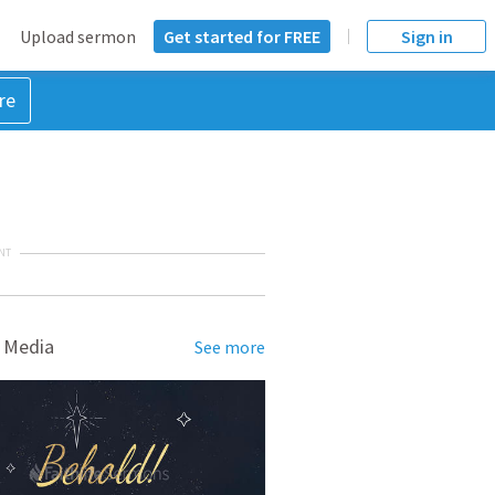
Upload sermon
Get started for FREE
Sign in
re
NT
 Media
See more