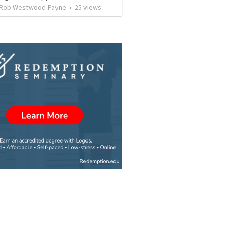
 Rob Westwood-Payne
•
25
views