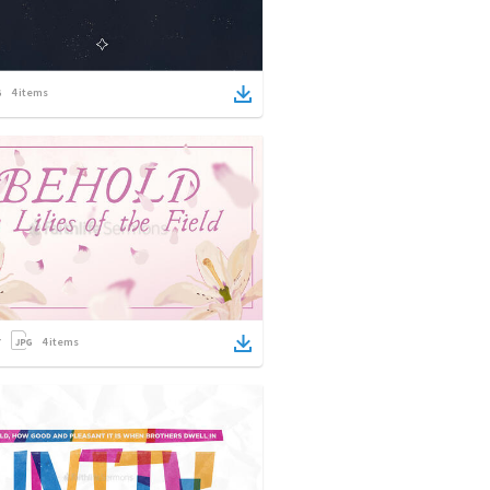
4
items
4
items