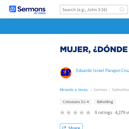
MUJER, ¿DÓNDE
Eduardo Israel Parajon Cru
Mirando a Jesús.
•
Sermon
•
Submitte
Colossians 3:1–4
Beholding
0
ratings
·
4,279
v
Share