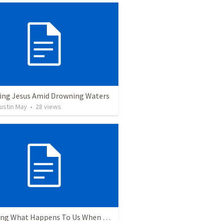
ing Jesus Amid Drowning Waters
ustin May
•
28
views
Revealing What Happens To Us When We Behold Our God