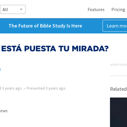
All
Features
Pricing
The Future of Bible Study Is Here
Learn mo
 ESTÁ PUESTA TU MIRADA?
ADVERTISEME
z
d
3 years ago
•
Presented
3 years ago
Related
iews