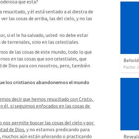
poderosa que esta?
resucitado, y él está sentado a al diestra de 
r las cosas de arriba, las del cielo, y no las 
r, si el le ha salvado, usted  no debe estar 
e terrenales, sino en las celestiales.
nos de las cosas de este mundo, todo lo que 
os en las cosas que son celestiales, que 
Behold
d de Dios para con nosotros, pero, también 
Pastor J
que los cristianos abandonemos el mundo 
mos decir que hemos resucitado con Cristo, 
n él, si seguimos enfocados en las cosas de 
o nos permite buscar las cosas del cielo y por 
ntad de Dios
, y no estamos predicando para 
, muchos aún están añorando o practicando 