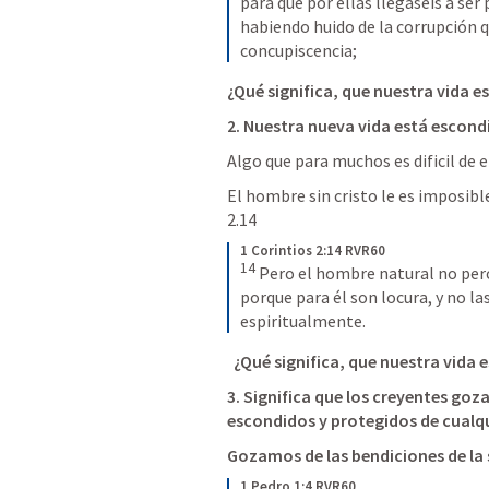
para que por ellas llegaseis a ser 
habiendo huido de la corrupción q
concupiscencia;
¿Qué significa, que nuestra vida e
2. Nuestra nueva vida está escon
Algo que para muchos es dificil de 
El hombre sin cristo le es imposible
2.14
1 Corintios 2:14 RVR60
14
Pero el hombre natural no perci
porque para él son locura, y no la
espiritualmente.
¿Qué significa, que nuestra vida 
3. Significa que los creyentes goz
escondidos y protegidos de cualqui
Gozamos de las bendiciones de la 
1 Pedro 1:4 RVR60