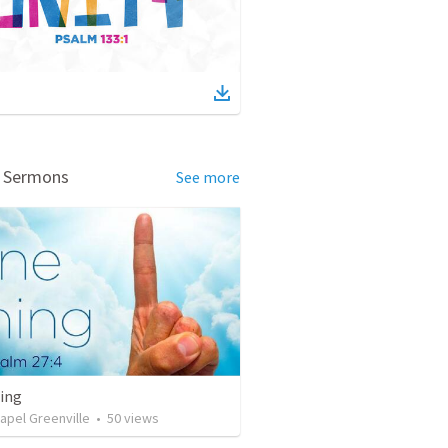
d Sermons
See more
ing
apel Greenville
•
50
views