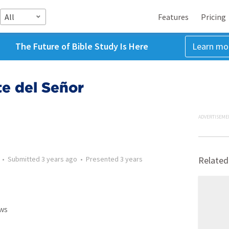
All
Features
Pricing
The Future of Bible Study Is Here
Learn mo
e del Señor
ADVERTISEME
•
Submitted
3 years ago
•
Presented
3 years
Related
ws