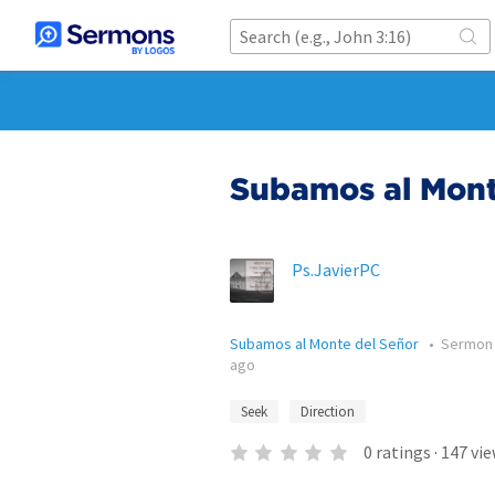
Subamos al Mont
Ps.JavierPC
Subamos al Monte del Señor
•
Sermon
ago
Seek
Direction
0
ratings
·
147
vie