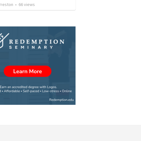
Preston
•
66
views