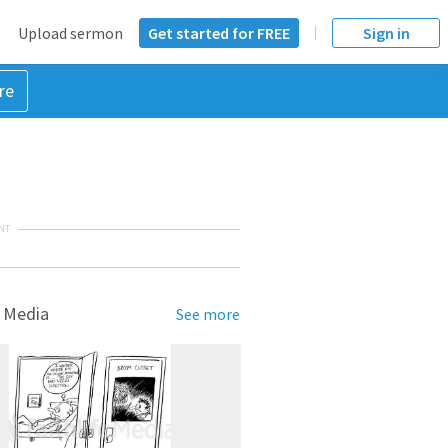
Upload sermon
Get started for FREE
Sign in
re
NT
 Media
See more