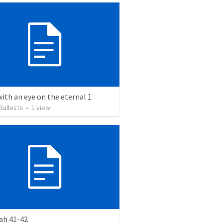
with an eye on the eternal 1
Ballesta
•
1
view
ah 41-42