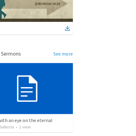
d Sermons
See more
with an eye on the eternal
Ballesta
•
1
view