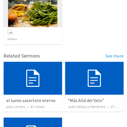
2
items
Related Sermons
See more
el sumo sacertote eterno
“Más Allá del Velo”
juan cortes
•
43
views
Juan Velasco Medrano
•
27
views