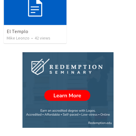
El Templo
Mike Leonzo
•
42
views