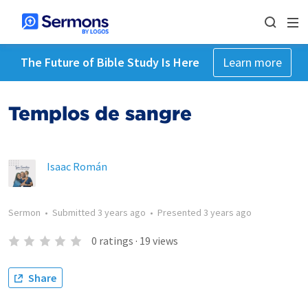
The Future of Bible Study Is Here
Learn more
Templos de sangre
Isaac Román
Sermon
•
Submitted
3 years ago
•
Presented
3 years ago
0
ratings
·
19
views
Share