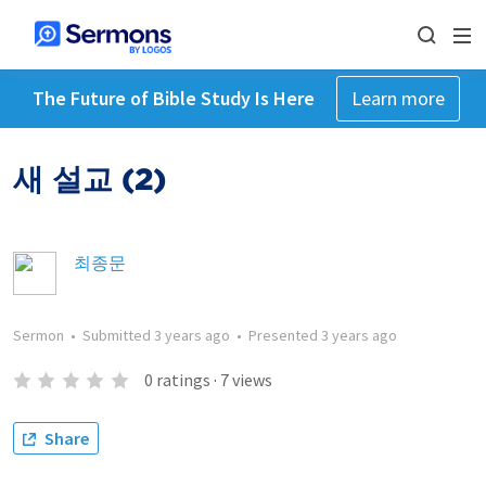
The Future of Bible Study Is Here
Learn more
새 설교 (2)
최종문
Sermon
•
Submitted
3 years ago
•
Presented
3 years ago
0
ratings
·
7
views
Share