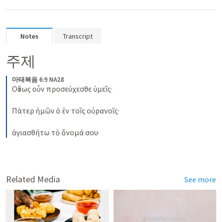
Notes
Transcript
주제
마태복음 6:9 NA28
Οὕτως οὖν προσεύχεσθε ὑμεῖς·
Πάτερ ἡμῶν ὁ ἐν
τοῖς οὐρανοῖς·
ἁγιασθήτω τὸ ὄνομά σου·
Related Media
See more