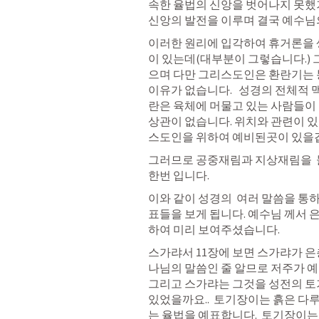
속한 율법의 신앙을 벗어나지 못했기
신앙의 발전을 이루며 결국 예수님의
이러한 원리에 입각하여 휴거론을 
이 있는데(대부분이 그렇습니다.) 
으며 다만 그리스도인은 환란기는 통
이유가 없습니다.   성경의 전체적
란은 육체에 머물고 있는 사람들이 
상관이 없습니다. 위치와 관련이 있
스도인을 위하여 예비된곳이 있을
그러므로 공중재림과 지상재림을  둘
한번 입니다. 
이와 같이 성경의  여러 말씀을 통
표들을 보게 됩니다. 예수님 께서 
하여 미리 보여주셨습니다. 
스가랴서 11장에 보면 스가랴가 은
나님의 말씀인 줄 알므로 저주가 예
그리고 스가랴는 그것을 성전의 토
있었을까요..  토기장이는 흙은 다
는 율법을 예표합니다.  토기장이는