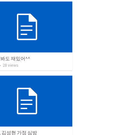
봐도 재밌어^^
•
28
views
 김성현 가정 심방