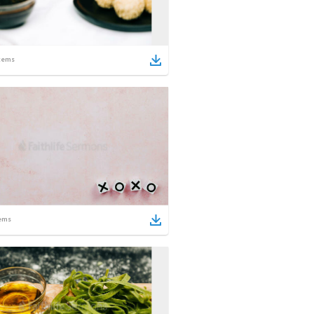
tems
ems