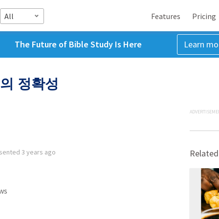
All
Features
Pricing
The Future of Bible Study Is Here
Learn mo
의 정확성
ADVERTISEME
sented
3 years ago
Related
ws