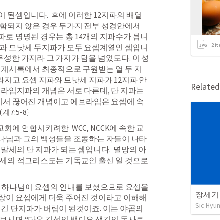
 된셈입니다.  후에 이러한 12지파의 배열
함되지 않은 경우 두가지 전부 성경안에서 
로 명명된 경우는 총 14개의 지파수가 됩니
2
it
임과 므낫세 두지파가 모두 요셉계열인 셈입니
 무성한 가지라 그 가지가 담을 넘었도다. 이 성
 계시록에서 최종적으로 구원받는 열 두 지
지고 요셉 지파와 므낫세 지파가 12지파 안
Relate
브라임지파의 개념은 서로 다른데, 단 지파는 
서 끊어진 개념이고 에브라임은 요셉에 속
(
계7:5-8
)
에 연합시키려한  WCC, NCCK에 속한 교
나님과 그의 백성들을 조롱하는 자들이 나타
말세의 단 지파가 되는 셈입니다.  멸망의 아
세의 적그리스도는 기독교인 출신 일 것으로 
 하나님이 요셉의 인내를 보셨으므로 요셉을 
창세기 3
랑이 요셉에게 더욱 주어진 것이라고 이해해
Sic Hyun
여긴 단지파가 버림이 된것이죠. 이는 야곱의 
 보시면 “단은 길섶의 뱀이요 샛길의 독사로