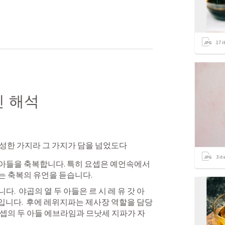
17
i
 해석
무성한 가지라 그 가지가 담을 넘었도다
3
it
아들을 축복합니다. 특히 요셉은 예언속에서 
 축복의 유언을 듣습니다. 
  야곱의 열 두 아들은 르 시 레 유 갓 아 
아들입니다.  후에 레위지파는 제사장 역할을 담당
셉의 두 아들 에브라임과 므낫세 지파가 자