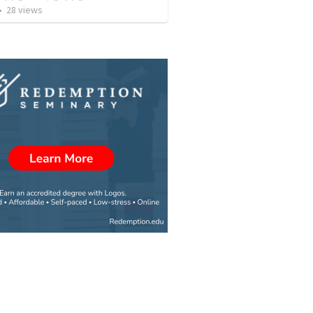
•
28
views