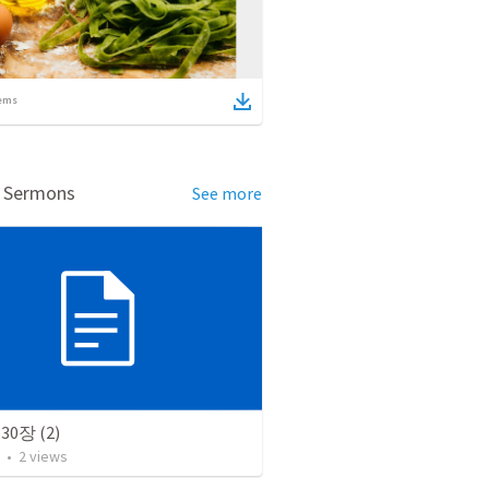
ems
d Sermons
See more
0장 (2)
•
2
views