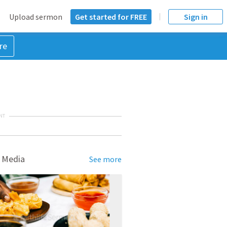
Upload sermon
Get started for FREE
Sign in
re
NT
 Media
See more