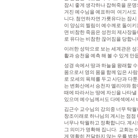
잠시 좋게 생각하나 잡혀죽을 운명
겨진 예수님을 예표하며  여기서도 
니다. 첨언하자면 가룟유다는 잠시 
이 양심의 찔림이 예수께로 돌이키
면 비참한 죽음은 성전의 제사장들
로 유다는 비참한 끊어짐을 당합니
이러한 성막으로 보는 세계관은 성
활과 승천을 예측 해 볼 수 있게 만
성경 속에서 땅과 하늘을 왕래할 수
몸으로서 영의 몸을 함께 입은 사람
로 모세의 육체를 두고 사단과 다툰
는 변화산에서 승천자 엘리야와 함께
때에 따라서는 땅에 자신을 나타낼 
있으며 예수님께서도 다메섹에서 
김근수 교수님의 강의중 너무 탁월하
창조이래로 하나님의 계시는 점점 더
너무나 탁월하고 정확합니다. 계시의
그 의미가 명확해 집니다.  교회는
게 명확히 전달하지 않는 우를 범하