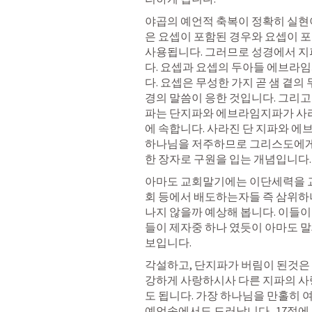
야곱의 예언적 축복이 정확히 실현이
은 요셉이 포함된 경우와 요셉이 포
사용됩니다. 그러므로 성경에서 지파
다. 요셉과 요셉의 두아들 에브라
다. 요셉은 무성한 가지 곧 샘 곁의
경의 말씀이 응한 것입니다. 그리고
파는 단지파와 에브라임지파가 사라
에 속합니다. 사라진 단 지파와 에
하나님을 저주하므로 그리스도에게
한 장자로 구원을 입는 개념입니다.
아마도 교회말기에는 이단세력을 교회
회 등에서 배도하는자들 즉 삼위하
나지 않을까 예상해 봅니다. 이들이 
들이 제자중 하나 였듯이 아마도 말
보입니다.
각설하고, 단지파가 버림이 된것은 
강하게 사랑하시사 다른 지파의 사
도 됩니다. 가장 하나님을 만홀히 
예언속에서도 드러납니다.  17절에