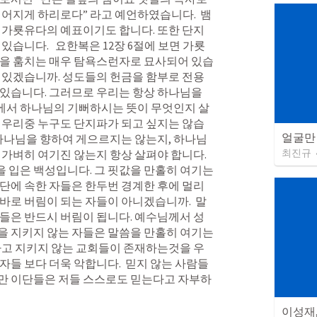
떨어지게 하리로다” 라고 예언하였습니다.  뱀
 가룟유다의 예표이기도 합니다. 또한 단지
있습니다.   요한복은 12장 6절에 보면 가룟
돈을 훔치는 매우 탐욕스런자로 묘사되어 있습
 있겠습니까. 성도들의 헌금을 함부로 전용
있습니다. 그러므로 우리는 항상 하나님을 
에서 하나님의 기뻐하시는 뜻이 무엇인지 살
 우리중 누구도 단지파가 되고 싶지는 않습
얼굴만 
 하나님을 향하여 게으르지는 않는지, 하나님
최진규
 가벼히 여기진 않는지 항상 살펴야 합니다. 
입은 백성입니다. 그 핏값을 만홀히 여기는 
단에 속한 자들은 한두번 경계한 후에 멀리
바로 버림이 되는 자들이 아니겠습니까.  말
들은 반드시 버림이 됩니다. 예수님께서 성
 지키지 않는 자들은 말씀을 만홀히 여기는 
하고 지키지 않는 교회들이 존재하는것을 우
자들 보다 더욱 악합니다.  믿지 않는 사람들
만 이단들은 저들 스스로도 믿는다고 자부하
이성재,