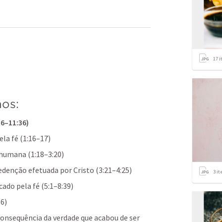
17
i
os:
6–11:36)
ela fé (1:16–17)
 humana (1:18–3:20)
redenção efetuada por Cristo (3:21–4:25)
3
it
icado pela fé (5:1–8:39)
36)
consequência da verdade que acabou de ser 