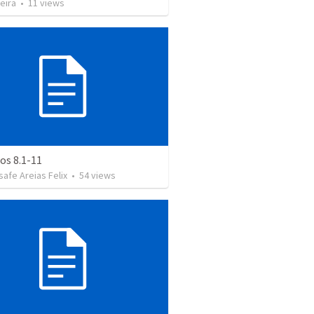
eira
•
11
views
s 8.1-11
afe Areias Felix
•
54
views