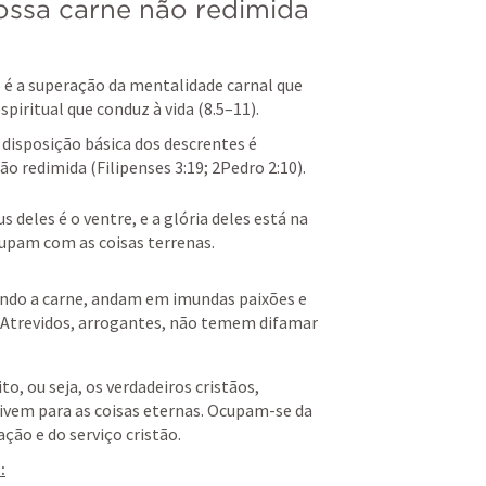
ossa carne não redimida 
 é a superação da mentalidade carnal que 
iritual que conduz à vida (8.5–11).
disposição básica dos descrentes é 
não redimida (
Filipenses 3:19
; 
2Pedro 2:10
).
s deles é o ventre, e a glória deles está na 
cupam com as coisas terrenas.
ndo a carne, andam em imundas paixões e 
trevidos, arrogantes, não temem difamar 
o, ou seja, os verdadeiros cristãos, 
ivem para as coisas eternas. Ocupam-se da 
ação e do serviço cristão.
: