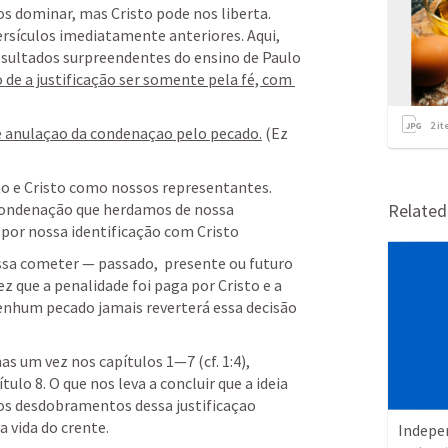
os dominar, mas Cristo pode nos liberta. 

rsículos imediatamente anteriores. Aqui, 
esultados surpreendentes do ensino de Paulo 
o de a justificação ser somente pela fé, com 
2
it
o é anulaçao da condenaçao pelo pecado.
 (
Ez 
ão e Cristo como nossos representantes. 
condenação que herdamos de nossa 
Relate
por nossa identificação com Cristo
a cometer — passado,  presente ou futuro 
 que a penalidade foi paga por Cristo e a  
nenhum pecado jamais reverterá essa decisão 
 um vez nos capítulos 1—7 (cf. 1:4), 
ulo 8. O que nos leva a concluir que a ideia 
 os desdobramentos dessa justificaçao 
ida do crente.       
Indepe