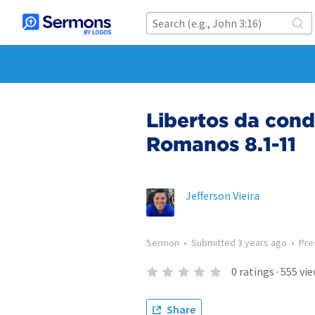
Libertos da con
Romanos 8.1-11
Jefferson Vieira
Sermon
•
Submitted
3 years ago
•
Pre
0
ratings
·
555
vie
Share