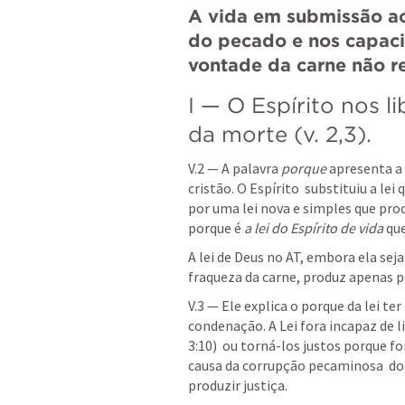
A vida em submissão ao 
do pecado e nos capacit
vontade da carne não re
I — O Espírito nos li
da morte (v. 2,3).
V.2 — A palavra 
porque 
apresenta a 
cristão. O Espírito  substituiu a le
por uma lei nova e simples que pro
porque é 
a lei do Espírito de vida 
que
A lei de Deus no AT, embora ela seja 
fraqueza da carne, produz apenas pe
V.3 — Ele explica o porque da lei te
condenação. A Lei fora incapaz de l
3:10
)  ou torná-los justos porque f
causa da corrupção pecaminosa  dos
produzir justiça.