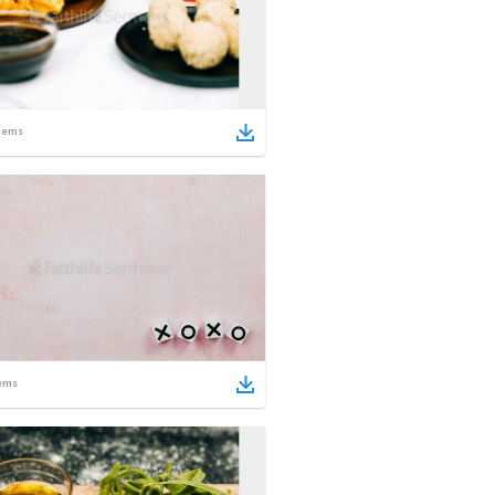
tems
ems