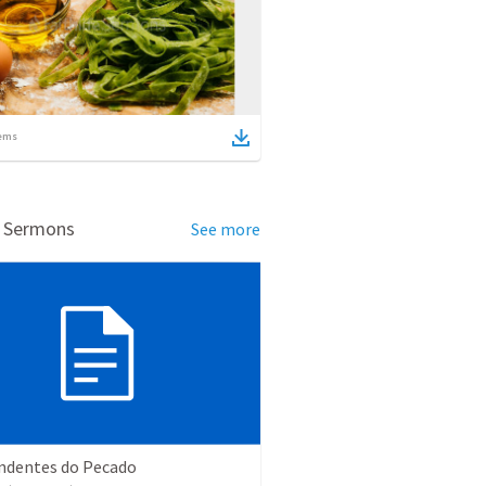
ems
d Sermons
See more
ndentes do Pecado