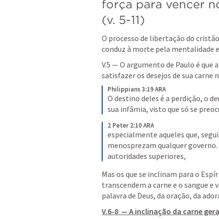
força para vencer n
(v. 5-11)
O processo de libertação do cristão
conduz à morte pela mentalidade esp
V.5 — O argumento de Paulo é que a 
satisfazer os desejos de sua carne 
Philippians 3:19 ARA
O destino deles é a perdição, o deu
sua infâmia, visto que só se preo
2 Peter 2:10 ARA
especialmente aqueles que, segui
menosprezam qualquer governo. A
autoridades superiores,
Mas os que se inclinam para o Espírit
transcendem a carne e o sangue e v
palavra de Deus, da oração, da ador
V.6-8  — A inclinação da carne gera