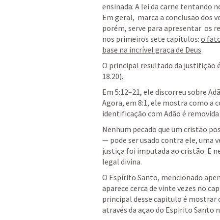
ensinada: A lei da carne tentando n
Em geral,  marca a conclusão dos ve
porém, serve para apresentar  os r
nos primeiros sete capítulos: 
o fat
base na incrível graça de Deus
O principal resultado da justifiçã
18.20
). 
Em 5:12–21, ele discorreu sobre Ad
Agora, em 8:1, ele mostra como a 
identificação com Adão é removida 
Nenhum pecado que um cristão poss
— pode ser usado contra ele, uma vez
justiça foi imputada ao cristão. E 
legal divina. 
O Espírito Santo, mencionado apenas
aparece cerca de vinte vezes no capít
principal desse capitulo é mostrar
através da açao do Espirito Santo na v