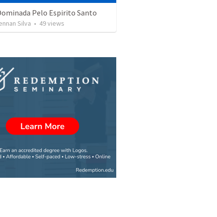
Dominada Pelo Espirito Santo
ennan Silva
•
49
views