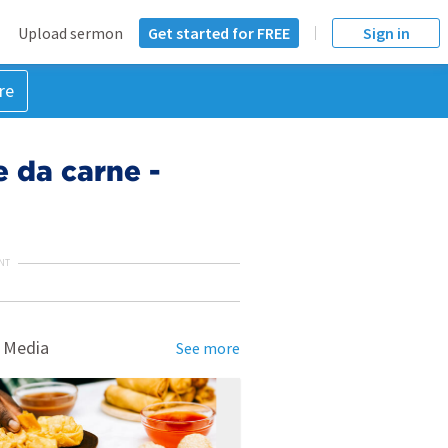
Upload sermon
Get started for FREE
Sign in
re
 da carne -
NT
 Media
See more