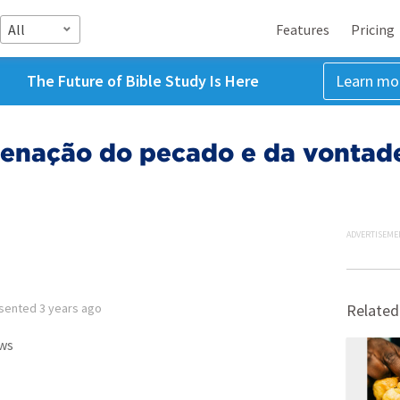
All
Features
Pricing
The Future of Bible Study Is Here
Learn mo
denação do pecado e da vontade
ADVERTISEME
sented
3 years ago
Related
ws