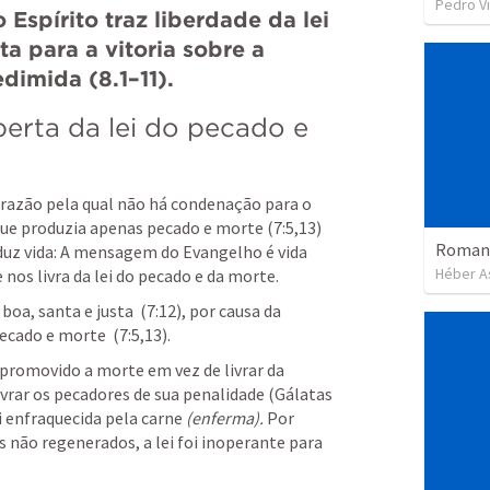
Pedro Vi
Espírito traz liberdade da lei 
a para a vitoria sobre a 
dimida (8.1–11).
berta da lei do pecado e 
razão pela qual não há condenação para o 
i que produzia apenas pecado e morte (7:5,13) 
Romano
duz vida: A mensagem do Evangelho é vida 
Héber As
 nos livra da lei do pecado e da morte. 
boa, santa e justa  (7:12), por causa da 
cado e morte  (7:5,13).
r promovido a morte em vez de livrar da 
ivrar os pecadores de sua penalidade (
Gálatas 
oi enfraquecida pela carne
 (enferma). 
Por 
 não regenerados, a lei foi inoperante para 