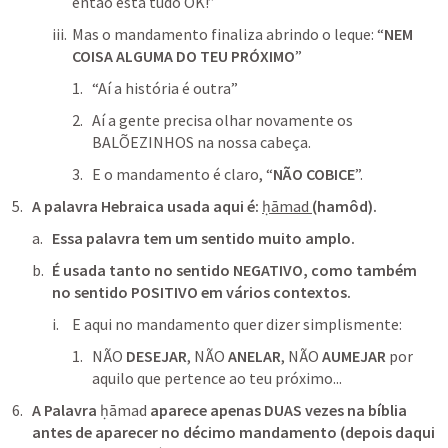
então está tudo OK!”  
Mas o mandamento finaliza abrindo o leque: “
NEM 
COISA ALGUMA DO TEU PRÓXIMO
”
“Aí a história é outra”
Aí a gente precisa olhar novamente os 
BALÕEZINHOS na nossa cabeça.
E o mandamento é claro, “
NÃO COBICE
”.
A palavra Hebraica usada aqui é:
ḥāmad 
(hamôd).
Essa palavra tem um sentido muito amplo.
É usada tanto no sentido NEGATIVO, como também 
no sentido POSITIVO em vários contextos.
E aqui no mandamento quer dizer simplismente: 
NÃO 
DESEJAR
, NÃO 
ANELAR
, NÃO 
AUMEJAR
 por 
aquilo que pertence ao teu próximo...
A Palavra 
ḥāmad
 aparece apenas DUAS vezes na bíblia 
antes de aparecer no décimo mandamento (depois daqui 