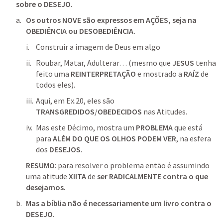
sobre o DESEJO.
Os outros NOVE são expressos em AÇÕES, seja na 
OBEDIÊNCIA ou DESOBEDIÊNCIA.
Construir a imagem de Deus em algo
Roubar, Matar, Adulterar… (mesmo que 
JESUS
 tenha 
feito uma 
REINTERPRETAÇÃO
 e mostrado a 
RAÍZ
 de 
todos eles).
Aqui, em 
Ex.20
, eles são 
TRANSGREDIDOS
/
OBEDECIDOS
 nas Atitudes.
Mas este Décimo, mostra um 
PROBLEMA
 que está 
para 
ALÉM DO QUE OS OLHOS PODEM VER
, na esfera 
dos 
DESEJOS
.
RESUMO
: para resolver o problema então é assumindo 
uma atitude 
XIITA 
de 
ser RADICALMENTE contra o que 
desejamos.
Mas a bíblia não é necessariamente um livro contra o 
DESEJO.