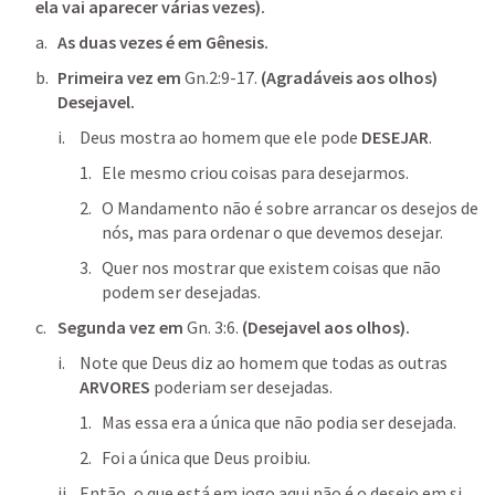
ela vai aparecer várias vezes).
As duas vezes é em Gênesis.
Primeira vez em
Gn.2:9-17
.
 (Agradáveis aos olhos) 
Desejavel.
Deus mostra ao homem que ele pode 
DESEJAR
.
Ele mesmo criou coisas para desejarmos.
O Mandamento não é sobre arrancar os desejos de 
nós, mas para ordenar o que devemos desejar.
Quer nos mostrar que existem coisas que não 
podem ser desejadas.
Segunda vez em
Gn. 3:6
. 
(Desejavel aos olhos).
Note que Deus diz ao homem que todas as outras 
ARVORES
 poderiam ser desejadas.
Mas essa era a única que não podia ser desejada.
Foi a única que Deus proibiu.
Então, o que está em jogo aqui não é o desejo em si, 