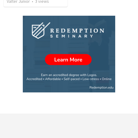
Valter Junior
•
3
views