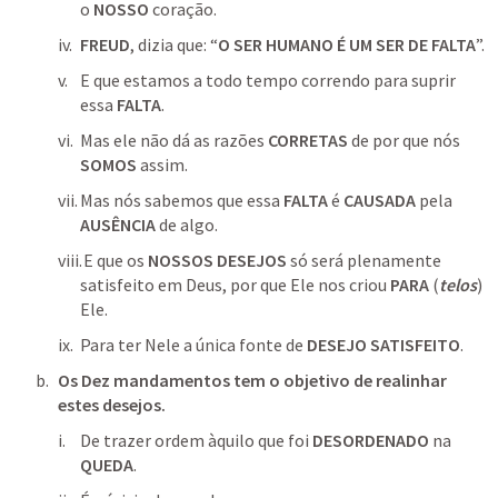
o 
NOSSO
 coração.
FREUD
, dizia que: “
O SER HUMANO É UM SER DE FALTA
”.
E que estamos a todo tempo correndo para suprir 
essa 
FALTA
. 
Mas ele não dá as razões 
CORRETAS
 de por que nós 
SOMOS
 assim.
Mas nós sabemos que essa 
FALTA
 é 
CAUSADA
 pela 
AUSÊNCIA
 de algo.
 E que os 
NOSSOS DESEJOS
 só será plenamente 
satisfeito em Deus, por que Ele nos criou 
PARA
 (
telos
) 
Ele.
Para ter Nele a única fonte de 
DESEJO SATISFEITO
.
Os Dez mandamentos tem o objetivo de realinhar 
estes desejos.
De trazer ordem àquilo que foi 
DESORDENADO
 na 
QUEDA
.