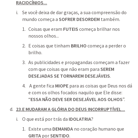
RACIOCÍNIOS...
Se você deixa de dar graças, a sua compreensão do 
mundo começa a 
SOFRER DESORDEM
 também.
Coisas que eram 
FUTEIS
 começa brilhar nos 
nossos olhos...
E coisas que tinham 
BRILHO
 começa a perder o 
brilho.
As publicidades e propagandas começam a fazer 
com que coisas que não eram para 
SEREM 
DESEJADAS SE TORNAREM DESEJÁVEIS
.
 A gente fica 
MIOPE
 para as coisas que Deus nos dá 
e com os olhos focados naquilo que Ele disse: 
“
ESSA NÃO DEVE SER DESEJÁVEL AOS OLHOS
”.
23.E MUDARAM A GLÓRIA DO DEUS INCORRUPTÍVEL...
O que está por trás da 
IDOLATRIA
?
Existe uma 
DEMANDA
 no coração humano que 
GRITA
 por 
SENTIDO
.