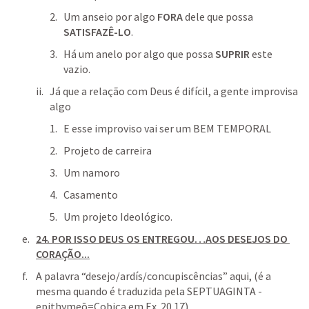
Um anseio por algo 
FORA
 dele que possa 
SATISFAZÊ-LO
.
Há um anelo por algo que possa 
SUPRIR
 este 
vazio.
Já que a relação com Deus é difícil, a gente improvisa 
alg
o
E esse improviso vai ser um BEM TEMPORAL
Projeto de carreira
Um namoro
Casamento
Um projeto Ideológico.
24. POR ISSO DEUS OS ENTREGOU…AOS DESEJOS DO 
CORAÇÃO...
A palavra “desejo/ardís/concupiscências” aqui, (é a 
mesma quando é traduzida pela SEPTUAGINTA - 
epithymeō=Cobiça em
Ex. 20.17
).