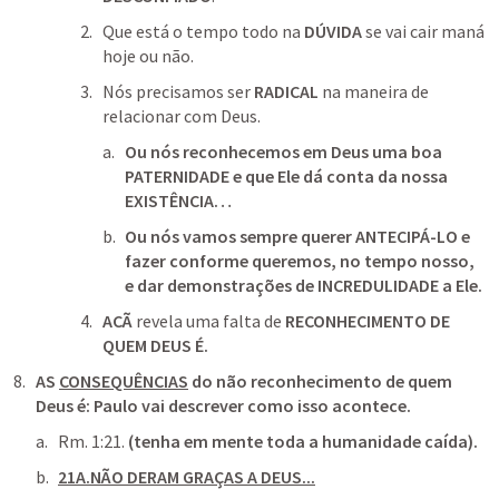
Que está o tempo todo na 
DÚVIDA
 se vai cair maná 
hoje ou não.
Nós precisamos ser 
RADICAL
 na maneira de 
relacionar com Deus.
Ou nós reconhecemos em Deus uma boa 
PATERNIDADE e que Ele dá conta da nossa 
EXISTÊNCIA…
Ou nós vamos sempre querer ANTECIPÁ-LO e 
fazer conforme queremos, no tempo nosso, 
e dar demonstrações de INCREDULIDADE a Ele.
ACÃ
 revela uma falta de 
RECONHECIMENTO
DE 
QUEM DEUS É.
AS 
CONSEQUÊNCIAS
 do não reconhecimento de quem 
Deus é: Paulo vai descrever como isso acontece.
Rm. 1:21
. 
(tenha em mente toda a humanidade caída).
21A.NÃO DERAM GRAÇAS A DEUS...