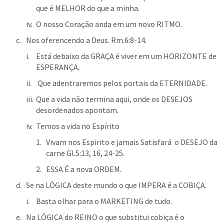
que é MELHOR do que a minha.
O nosso Coração anda em um novo RITMO.
Nos oferencendo a Deus. 
Rm.6:8-14
.
Está debaixo da GRAÇA é viver em um HORIZONTE de 
ESPERANÇA.
 Que adentraremos pelos portais da ETERNIDADE.
Que a vida não termina aqui, onde os DESEJOS 
desordenados apontam.
Temos a vida no Espírito 
Vivam nos Espirito e jamais Satisfará  o DESEJO da 
carne 
Gl.5:13
, 
16
, 
24-25
.
ESSA É a nova ORDEM.
Se na LÓGICA deste mundo o que IMPERA é a COBIÇA.
Basta olhar para o MARKETING de tudo.
Na LÓGICA do REINO o que substitui cobiça é o 