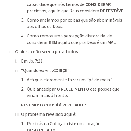
capacidade que nós temos de 
CONSIDERAR
preciosos, aquilo que Deus considera 
DETESTÁVEL
.
Como ansiamos por coisas que são abomináveis 
aos olhos de Deus.
Como temos uma percepção distorcida, de 
considerar 
BEM
 aquilo que pra Deus é um 
MAL
.
O alerta não serviu para todos
Em
Js. 7:21
.
“
Quando eu vi…
COBIÇEI
”.
Acã quis claramente fazer um “pé de meia.”
Quis antecipar 
O RECEBIMENTO
 das posses que 
viriam mais á frente...
RESUMO
: Isso aqui é REVELADOR 
O problema revelado aqui é:
Por trás da Cobiça existe um coração 
DESCONFIADO
.