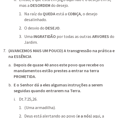
mas a 
DESORDEM
 do desejo.
Na raíz da 
QUEDA
 está a 
COBIÇA
, o desejo 
desalinhado.
O desvio do 
DESEJO
.
Uma 
INGRATIDÃO
 por todas as outras 
ARVORES
 do 
Jardim.
(AVANCEMOS MAIS UM POUCO) A transgressão na prática e 
na ESSÊNCIA
Depois de quase 40 anos este povo que recebe os 
mandamentos estão prestes a entrar na terra 
PROMETIDA.
E o Senhor dá a eles algumas instruções a serem 
seguidas quando entrarem na Terra.
Dt.7:25
,
26
.
(Uma armadilha). 
Deus está alertando ao povo (
e a nós
) aqui, a 