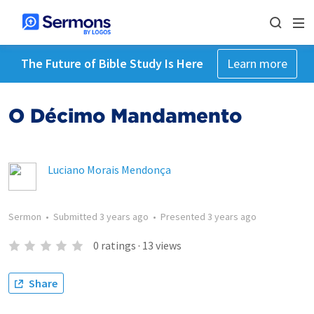
The Future of Bible Study Is Here
Learn more
O Décimo Mandamento
Luciano Morais Mendonça
Sermon
•
Submitted
3 years ago
•
Presented
3 years ago
0
ratings
·
13
views
Share