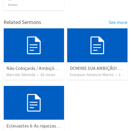
2
items
Related Sermons
See more
Não Cobiçarás / Ambições Erradas
DOMINE SUA AMBIÇÃO! Êxodo 20.17
Marcelo Almeida
•
42
views
Ezequias Amancio Marins
•
152
vi
Eclesiastes 6: As riquezas debaixo do sol - parte 2