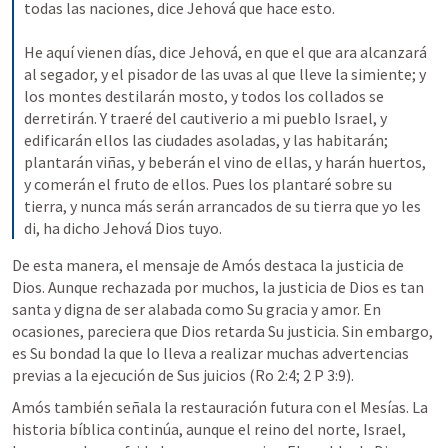
todas las naciones, dice Jehová que hace esto.
He aquí vienen días, dice Jehová, en que el que ara alcanzará 
al segador, y el pisador de las uvas al que lleve la simiente; y 
los montes destilarán mosto, y todos los collados se 
derretirán. Y traeré del cautiverio a mi pueblo Israel, y 
edificarán ellos las ciudades asoladas, y las habitarán; 
plantarán viñas, y beberán el vino de ellas, y harán huertos, 
y comerán el fruto de ellos. Pues los plantaré sobre su 
tierra, y nunca más serán arrancados de su tierra que yo les 
di, ha dicho Jehová Dios tuyo.
De esta manera, el mensaje de Amós destaca la justicia de 
Dios. Aunque rechazada por muchos, la justicia de Dios es tan 
santa y digna de ser alabada como Su gracia y amor. En 
ocasiones, pareciera que Dios retarda Su justicia. Sin embargo, 
es Su bondad la que lo lleva a realizar muchas advertencias 
previas a la ejecución de Sus juicios (
Ro 2:4
; 
2 P 3:9
).
Amós también señala la restauración futura con el Mesías. La 
historia bíblica continúa, aunque el reino del norte, Israel, 