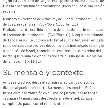
significa «portador de carga». Este profeta recibió de parte de 
Dios la encomienda de proclamar el juicio de Dios a una nación 
rebelde.
Ministró en tiempos de Uzías, rey de Judá y Jeroboam II, hijo 
de Joás, rey de Israel (760-755 a. C.; cp. 
Am 1:1
). 
Probablemente escribió su libro después de la primera mitad 
del reinado de Jeroboam II (760-750 a. C.). Aunque era oriundo 
de Tecoa, una villa ubicada a 16 km al sur de Jerusalén en Judá, 
reino del sur, este profeta desconocido e inesperado se dirigió 
a la nación de Israel, conocida en ese tiempo como reino del 
norte, que reunía a diez de las doce tribus luego de la división 
de la nación (
1 R 11-12
).
Su mensaje y contexto
Amós se trasladó desde el sur para predicar los oráculos 
divinos al pueblo del norte. Su mensaje es preciso: El Dios 
misericordioso también es el Dios de justicia, por lo tanto, 
castigará la injusticia y desobediencia de Israel, aunque 
cumplirá Su pacto con el remanente fiel.