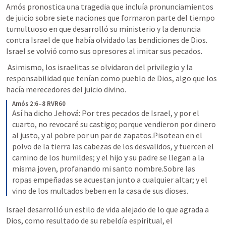
Amós pronostica una tragedia que incluía pronunciamientos 
de juicio sobre siete naciones que formaron parte del tiempo 
tumultuoso en que desarrolló su ministerio y la denuncia 
contra Israel de que había olvidado las bendiciones de Dios. 
Israel se volvió como sus opresores al imitar sus pecados.
 Asimismo, los israelitas se olvidaron del privilegio y la 
responsabilidad que tenían como pueblo de Dios, algo que los 
hacía merecedores del juicio divino.
Amós 2:6–8 RVR60
Así ha dicho Jehová: Por tres pecados de Israel, y por el 
cuarto, no revocaré su castigo; porque vendieron por dinero 
al justo, y al pobre por un par de zapatos.Pisotean en el 
polvo de la tierra las cabezas de los desvalidos, y tuercen el 
camino de los humildes; y el hijo y su padre se llegan a la 
misma joven, profanando mi santo nombre.Sobre las 
ropas empeñadas se acuestan junto a cualquier altar; y el 
vino de los multados beben en la casa de sus dioses.
Israel desarrolló un estilo de vida alejado de lo que agrada a 
Dios, como resultado de su rebeldía espiritual, el 