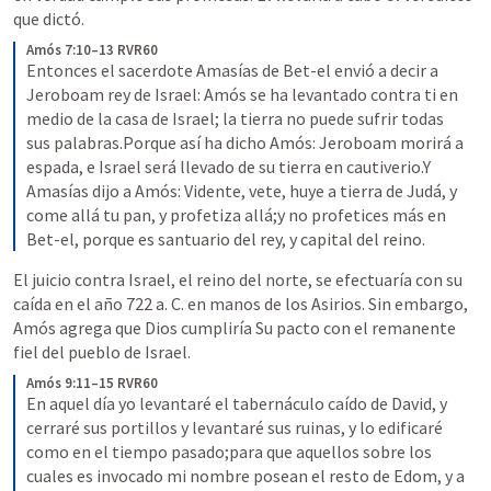
que dictó.
Amós 7:10–13 RVR60
Entonces el sacerdote Amasías de Bet-el envió a decir a 
Jeroboam rey de Israel: Amós se ha levantado contra ti en 
medio de la casa de Israel; la tierra no puede sufrir todas 
sus palabras.Porque así ha dicho Amós: Jeroboam morirá a 
espada, e Israel será llevado de su tierra en cautiverio.Y 
Amasías dijo a Amós: Vidente, vete, huye a tierra de Judá, y 
come allá tu pan, y profetiza allá;y no profetices más en 
Bet-el, porque es santuario del rey, y capital del reino.
El juicio contra Israel, el reino del norte, se efectuaría con su 
caída en el año 722 a. C. en manos de los Asirios. Sin embargo, 
Amós agrega que Dios cumpliría Su pacto con el remanente 
fiel del pueblo de Israel.
Amós 9:11–15 RVR60
En aquel día yo levantaré el tabernáculo caído de David, y 
cerraré sus portillos y levantaré sus ruinas, y lo edificaré 
como en el tiempo pasado;para que aquellos sobre los 
cuales es invocado mi nombre posean el resto de Edom, y a 