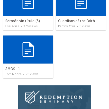
Sermón sin título (5)
Guardians of the Faith
Esai Ariza
•
276
views
Patrick Cruz
•
9
views
AMOS - 1
Tom Moore
•
70
views