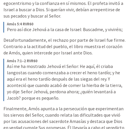
egocentrismo y la confianza en sí mismos. El profeta invitó a 
Israel a buscar a Dios. Si querían vivir, debían arrepentirse de 
sus pecados y buscar al Señor.
Amós 5:4 RVR60
Pero así dice Jehová a la casa de Israel: Buscadme, y viviréis;
Desafortunadamente, el rechazo por parte de Israel fue firme. 
Contrario a la actitud del pueblo, el libro muestra el corazón 
de Amós, quien intercede por Israel ante Dios.
Amós 7:1–2 RVR60
Así me ha mostrado Jehová el Señor: He aquí, él criaba 
langostas cuando comenzaba a crecer el heno tardío; y he 
aquí era el heno tardío después de las siegas del rey. Y 
aconteció que cuando acabó de comer la hierba de la tierra, 
yo dije: Señor Jehová, perdona ahora; ¿quién levantará a 
Jacob? porque es pequeño.
Finalmente, Amós apunta a la persecución que experimentan 
los siervos del Señor, cuando relata las dificultades que vivió 
por las acusaciones del sacerdote Amasías y destaca que Dios 
en verdad cumple Sus promesas. Él llevaría a cabo el veredicto 