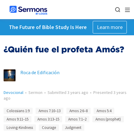
The Future of Bible Study Is Here
Learn more
¿Quién fue el profeta Amós?
Roca de Edificación
Devocional
•
Sermon
•
Submitted
3 years ago
•
Presented
3 years
ago
Colossians 1:9
Amos 7:10–13
Amos 2:6–8
Amos 5:4
Amos 9:11–15
Amos 3:13–15
Amos 7:1–2
Amos (prophet)
Loving-Kindness
Courage
Judgment