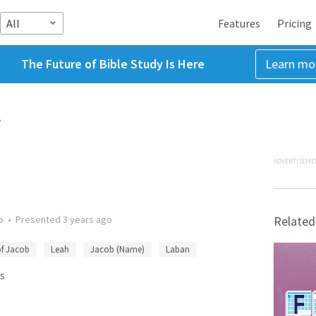
All
Features
Pricing
The Future of Bible Study Is Here
Learn mo
ADVERTISEME
o
•
Presented
3 years ago
Related
of Jacob
Leah
Jacob (Name)
Laban
s