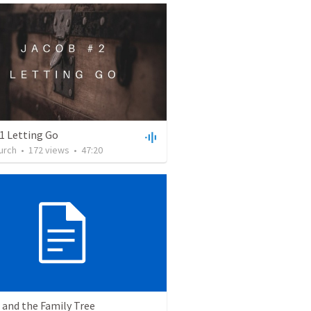
1 Letting Go
urch
•
172
views
•
47:20
 and the Family Tree