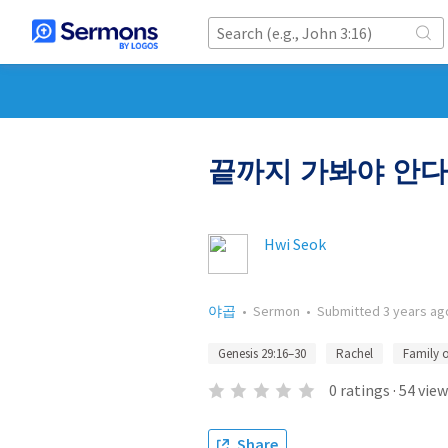
끝까지 가봐야 안다
Hwi Seok
야곱
•
Sermon
•
Submitted
3 years ag
Genesis 29:16–30
Rachel
Family 
0
ratings
·
54
view
Share