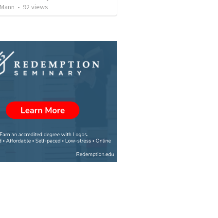
cMann
•
92
views