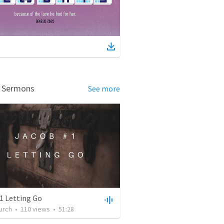
d Sermons
See more
1 Letting Go
urch
•
110
views
•
51:28