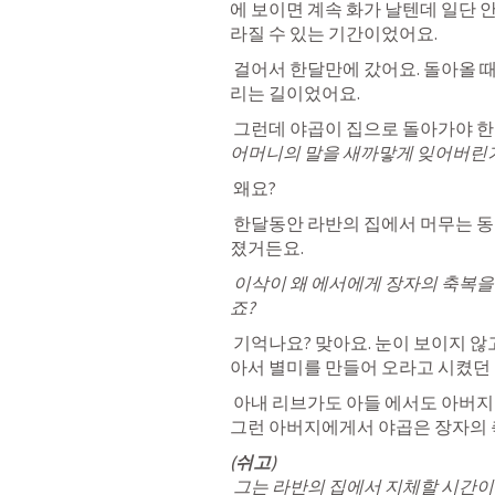
에 보이면 계속 화가 날텐데 
일단 
라질 수 있는 기간
이었어요.
 걸어서 한달만에 갔어요. 
돌아올 때
리는 길
이었어요. 
 그런데 야곱이 집으로 돌아가야 한다
어머니의 말을 새까맣게 잊어버린거
 왜요?
 한달동안 라반의 집에서 머무는 동
졌거든요. 
 이삭이 왜 에서에게 장자의 축복을 줄테니 사냥해서 별미를 만들어오라고 했었
죠? 
 기억나요? 맞아요. 눈이 보이지 
아서
 별미를 만들어 오라고 시켰던 
 아내 리브가도 아들 에서도 
아버지가
그런 아버지에게서 야곱은 장자의 
(쉬고)
그는 라반의 집에서 지체할 시간