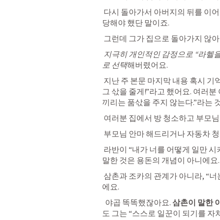
 다시 돌아가서 아버지의 뒤를 이어
당해야 했단 말
이죠.
 그런데 그가 집으로 돌아가지 않아요
지극히 개인적인 감정
으로 “라헬을
로 선택
해버렸어요.
 지난 주 본문 마지막 내용 혹시 기억나요? 라반이 “얼마 받고 싶니. 말하면 내가 
그 삯을 줄게!”라고 했어요. 여러
끼리는 품삯을 주지 않는다.”라는 
 여러분 집에서 방 청소하고 부모님
 부모님 안마 해드리거나 자동차 청
 라반이 “
내가 너를 어떻게 일만 시키
말한 것은 용돈의 개념이 아니에요.
 삼촌과 조카의 관계가 아니라, “너는 이제부터 내 일꾼이야"라고 라반이 말한거
에요.
  야곱 똑똑했잖아요. 
삼촌이 말한 
도 그는 
“스스로 일꾼이 되기를 자처