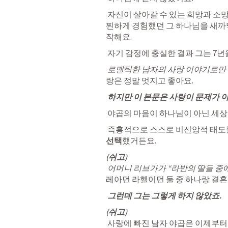
 자신이 
살아갈 수 있는 희망과 소
찐하게 경험했던 그 하나님을 
새까
작
해요.
 자기 감정에 충실한 결과 
그는 7년
로맨틱한 남자의 사랑 이야기로만
랑은 정말 멋지고 좋아요. 
 하지만 이 본문은 사랑이 문제가 
야곱의 마음이
 하나님이 아닌 
세상
즉흥적으로 
스스로 비신앙적 태도
선택
했거든요.
(쉬고)
어머니 리브가가 “라반의 딸들 중
레아던 라헬이던 둘 중 하나랑 결혼
 그런데 그는 그렇게 하지 않았죠. 
(쉬고)
 사랑에 빠진 남자 야곱은 
이제부터 