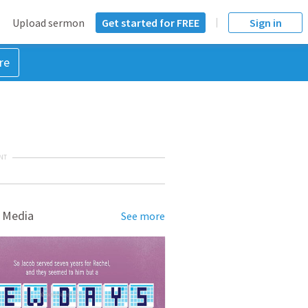
Upload sermon
Get started for FREE
Sign in
re
NT
 Media
See more