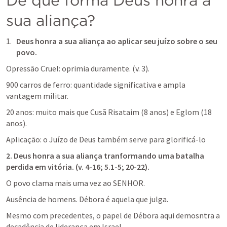
De que forma Deus honra a 
sua aliança?
Deus honra a sua aliança ao aplicar seu juízo sobre o seu 
povo.
Opressão Cruel: oprimia duramente. (v. 3). 
900 carros de ferro: quantidade significativa e ampla 
vantagem militar.
20 anos: muito mais que Cusã Risataim (8 anos) e Eglom (18 
anos).
Aplicação: o Juízo de Deus também serve para glorificá-lo
2. Deus honra a sua aliança tranformando uma batalha 
perdida em vitória. (v. 4-16; 5.1-5; 20-22).
O povo clama mais uma vez ao SENHOR.
Ausência de homens. Débora é aquela que julga.
Mesmo com precedentes, o papel de Débora aqui demosntra a 
decadência de liderança em Israel.