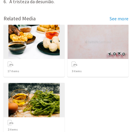
A tristeza da desunião.
Related Media
See more
17
items
3
items
2
items