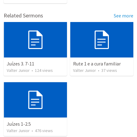
Related Sermons
See more
Juízes 3. 7-11
Rute 1 e a cura familiar
Valter Junior
•
124
views
Valter Junior
•
37
views
Juízes 1-2.5
Valter Junior
•
476
views