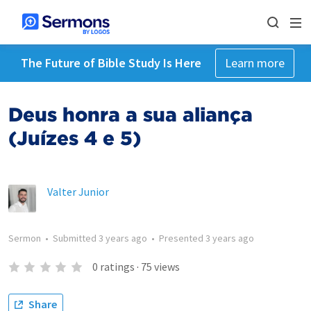
The Future of Bible Study Is Here
Learn more
Deus honra a sua aliança
(Juízes 4 e 5)
Valter Junior
Sermon
•
Submitted
3 years ago
•
Presented
3 years ago
0
ratings
·
75
views
Share