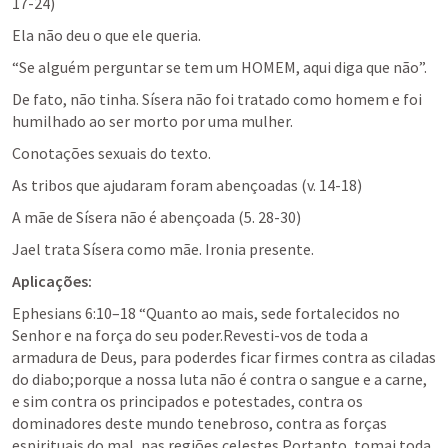
17-24)
Ela não deu o que ele queria.
“Se alguém perguntar se tem um HOMEM, aqui diga que não”.
De fato, não tinha. Sísera não foi tratado como homem e foi 
humilhado ao ser morto por uma mulher.
Conotações sexuais do texto.
As tribos que ajudaram foram abençoadas (v. 14-18)
A mãe de Sísera não é abençoada (5. 28-30)
Jael trata Sísera como mãe. Ironia presente.
Aplicações:
Ephesians 6:10–18 “Quanto ao mais, sede fortalecidos no 
Senhor e na força do seu poder.Revesti-vos de toda a 
armadura de Deus, para poderdes ficar firmes contra as ciladas 
do diabo;porque a nossa luta não é contra o sangue e a carne, 
e sim contra os principados e potestades, contra os 
dominadores deste mundo tenebroso, contra as forças 
espirituais do mal, nas regiões celestes.Portanto, tomai toda 