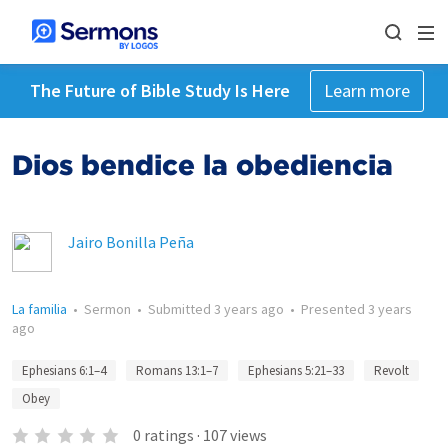
The Future of Bible Study Is Here
Learn more
Dios bendice la obediencia
Jairo Bonilla Peña
La familia
•
Sermon
•
Submitted
3 years ago
•
Presented
3 years
ago
Ephesians 6:1–4
Romans 13:1–7
Ephesians 5:21–33
Revolt
Obey
0
ratings
·
107
views