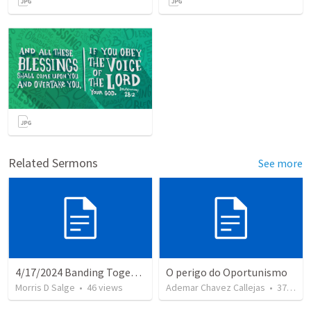
Related Sermons
See more
4/17/2024 Banding Together Essay on Loyalty & Risk
O perigo do Oportunismo
Morris D Salge
•
46
views
Ademar Chavez Callejas
•
37
view