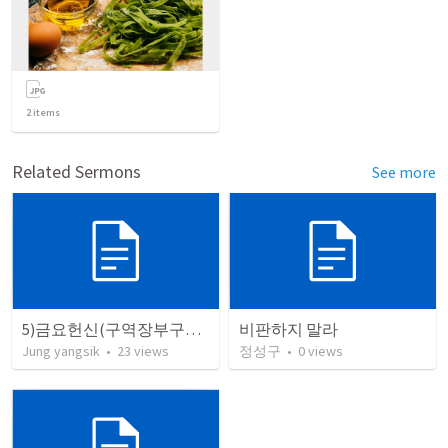
2
items
Related Sermons
See more
5)금요헌신(구역장부구역장)예수님의 기도 방법 외식 중언부언 말라
비판하지 말라
Jung yangsik
•
23
views
정성구
•
0
views