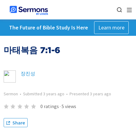
The Future of Bible Study Is Here
Learn more
마태복음 7:1-6
장진성
Sermon
•
Submitted
3 years ago
•
Presented
3 years ago
0
ratings
·
5
views
Share