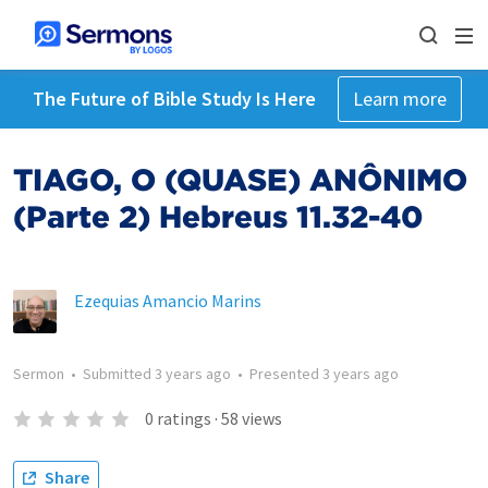
The Future of Bible Study Is Here
Learn more
TIAGO, O (QUASE) ANÔNIMO
(Parte 2) Hebreus 11.32-40
Ezequias Amancio Marins
Sermon
•
Submitted
3 years ago
•
Presented
3 years ago
0
ratings
·
58
views
Share