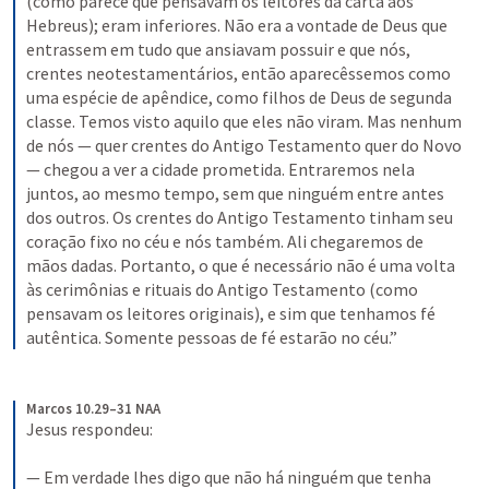
(como parece que pensavam os leitores da carta aos 
Hebreus); eram inferiores. Não era a vontade de Deus que 
entrassem em tudo que ansiavam possuir e que nós, 
crentes neotestamentários, então aparecêssemos como 
uma espécie de apêndice, como filhos de Deus de segunda 
classe. Temos visto aquilo que eles não viram. Mas nenhum 
de nós — quer crentes do Antigo Testamento quer do Novo 
— chegou a ver a cidade prometida. Entraremos nela 
juntos, ao mesmo tempo, sem que ninguém entre antes 
dos outros. Os crentes do Antigo Testamento tinham seu 
coração fixo no céu e nós também. Ali chegaremos de 
mãos dadas. Portanto, o que é necessário não é uma volta 
às cerimônias e rituais do Antigo Testamento (como 
pensavam os leitores originais), e sim que tenhamos fé 
autêntica. Somente pessoas de fé estarão no céu.”
Marcos 10.29–31 NAA
Jesus respondeu: 
— Em verdade lhes digo que não há ninguém que tenha 