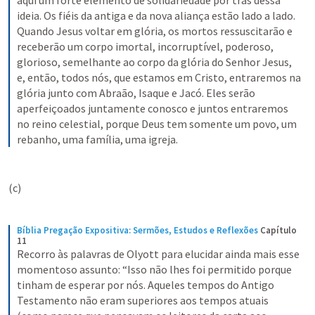
aqui um forte elemento de solidariedade por trás dessa 
ideia. Os fiéis da antiga e da nova aliança estão lado a lado. 
Quando Jesus voltar em glória, os mortos ressuscitarão e 
receberão um corpo imortal, incorruptível, poderoso, 
glorioso, semelhante ao corpo da glória do Senhor Jesus, 
e, então, todos nós, que estamos em Cristo, entraremos na 
glória junto com Abraão, Isaque e Jacó. Eles serão 
aperfeiçoados juntamente conosco e juntos entraremos 
no reino celestial, porque Deus tem somente um povo, um 
rebanho, uma família, uma igreja.
(c) 
Bíblia Pregação Expositiva: Sermões, Estudos e Reflexões
Capítulo 
11
Recorro às palavras de Olyott para elucidar ainda mais esse 
momentoso assunto: “Isso não lhes foi permitido porque 
tinham de esperar por nós. Aqueles tempos do Antigo 
Testamento não eram superiores aos tempos atuais 