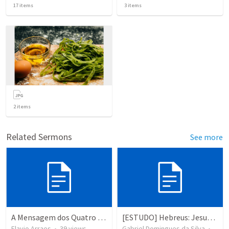
17
items
3
items
2
items
Related Sermons
See more
A Mensagem dos Quatro Cálices
[ESTUDO] Hebreus: Jesus Cristo é superior a tudo!
Flavio Arraes
•
39
views
Gabriel Domingues da Silva
•
454