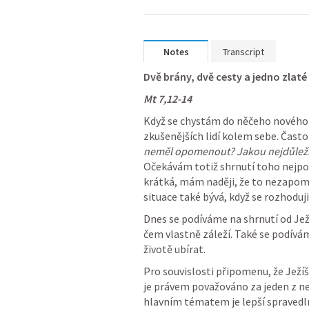
Notes
Transcript
Dvě brány, dvě cesty a jedno zlaté
Mt 7
,
12-14
Když se chystám do něčeho nového
zkušenějších lidí kolem sebe. Často
neměl opomenout? Jakou nejdůležitě
Očekávám totiž shrnutí toho nejpod
krátká, mám naději, že to nezapome
situace také bývá, když se rozhoduji
Dnes se podíváme na shrnutí od Jež
čem vlastně záleží. Také se podívám
životě ubírat.
Pro souvislosti připomenu, že Ježíš 
je právem považováno za jeden z ne
hlavním tématem je lepší spravedln