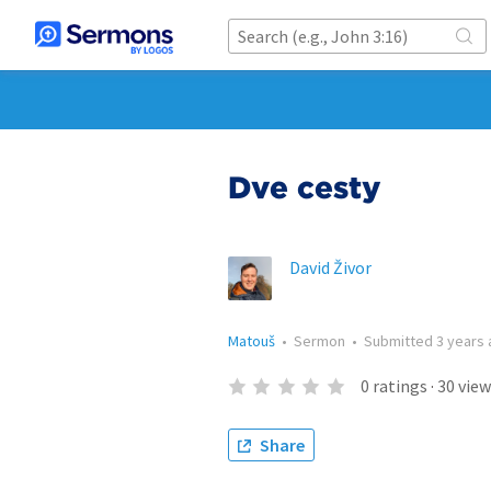
Dvě cesty
David Živor
Matouš
•
Sermon
•
Submitted
3 years
0
ratings
·
30
view
Share