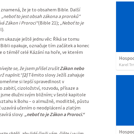
 znamená, že je to obsahem Bible. Další 
 
„neboť to jest obsah zákona a proroků“
vá Zákon i Proroci“
(Bible 21); 
„Neboť to je 
l).
m ukazuje ještě jednu věc: Říká se tomu 
v Bibli opakuje, označuje tím začátek a konec 
e o téměř celé Kázání na hoře, ve kterém 
Karel Tr
ejte se, že jsem přišel zrušit 
Zákon nebo 
rž naplnit.“
[2]
Těmito slovy Ježíš zahajuje 
pomeňme si lepší spravedlnost v 
 zabití, cizoložství, rozvodu, přísaze a 
 jsme dlužni svým bližním; v šesté kapitole 
 vztahu k Bohu – o almužně, modlitbě, půstu 
č uzavírá učením o neodplácení a zlatým 
avírá slovy: 
„neboť to je Zákon a Proroci.“
Hospodi
Všechno, co byste chtěli, aby lidé činili vám, čiňte i vy jim. 