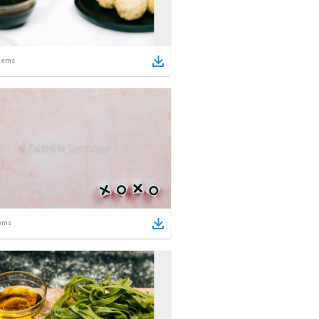
tems
ems