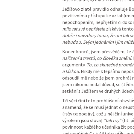
Ježíšovo zlaté pravidlo odhaluje B
pozitivnímu přístupu ke vztahům n
milovat své nepřátele
 získává tento 
dobře i navzdory tomu, že oni tak s
nebudou. Svým jednáním i jim můžeme
Konec konců, jsem přesvědčen, že 
t
nařízení a trestů, co člověka změní.
argumenty. 
To, co skutečně proměňuj
a láskou
. Nikdy mě k lepšímu neposu
odsoudil mě nebo že jsem prohrál ně
jsem nikomu nedal důvod; se štědrost
setkání s Ježíšem ve druhých lidech
Tři věci činí toto prohlášení obzvláš
znamená, že se musí jednat o neustáv
(πάντα οσα ἐάν), což z něj činí univ
výrokem jsou slova] 
"tak i vy"
 (lit.
povinnost každého učedníka žít pod
své nepřátele"
 z 5,44 (oba příkazy j