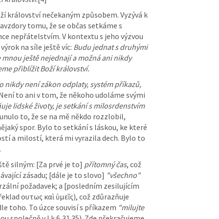
oží království nečekaným způsobem. Vyzývá k 
avzdory tomu, že se občas setkáme s 
nepochopením, nepřijetím či dokonce nepřátelstvím. V kontextu s jeho výzvou 
výrok na síle ještě víc: 
Budu jednat s druhými 
e mnou ještě nejednají a možná ani nikdy 
 přiblížit Boží království.
o nikdy není zákon odplaty, systém příkazů, 
 Není to ani v tom, že někoho udoláme svými 
e lidské životy, je setkání s milosrdenstvím 
nulo to, že se na mě někdo rozzlobil, 
jaký spor. Bylo to setkání s láskou, ke které 
í a milostí, která mi vyrazila dech. Bylo to 
.
tě silným: [Za prvé je to] 
přítomný čas
, což 
ající zásadu; [dále je to slovo] 
"všechno"
erzální požadavek; a [posledním zesilujícím 
 překlad ουτως καὶ ὑμεῖς), což zdůrazňuje 
le toho. To úzce souvisí s příkazem 
"milujte 
sou společně v 
Lk 6
,31.35). Zde překračujeme 