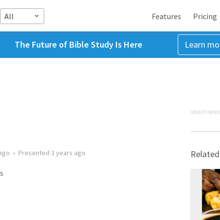
All
Features
Pricing
The Future of Bible Study Is Here
Learn mo
ADVERTISEME
 ago
•
Presented
3 years ago
Related
s