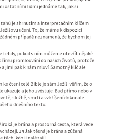
i ostatními lidmi jednáme tak, jak si 
ztahů je shrnutím a interpretačním klíčem 
Ježíšovu učení. To, že máme k dispozici 
 v žádném případě neznamená, že bychom jej 
e tehdy, pokud s ním můžeme otevřít nějaké 
Božímu promlouvání do našich životů, protože 
je a jimi pak k nám mluví. Samotný klíč ale 
e čtení celé Bible je sám Ježíš: věřím, že o 
ble ukazuje a jeho zvěstuje. Buď přímo nebo v 
votě, službě, smrti a vzkříšení dokonale 
 našeho dnešního textu:
iroká je brána a prostorná cesta, která vede 
vcházejí. 
14
 Jak těsná je brána a zúžená 
e těch, kdo ji nalézají!