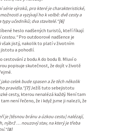
í série výroků, pro které je charakteristické, 
ožnosti a vyzývají ho k volbě: dvě cesty a 
 typy učedníků; dva stavitelé.“
[6]
bené heslo nadšených turistů, kteří říkají: 
í cestou.“ 
Pro outdoorové nadšence je 
šak jistý, nakolik to platí v životním 
istotu a pohodlí.
 cestování z bodu A do bodu B. Mluví o 
u popisuje skutečnost, že dojít v životě 
řejmé.
l jako celek bude spasen a že těch několik 
o pravidla.“
[7]
Ježíš tuto sebejistotu 
ké cesty, kterou nenalézá každý. Není tam 
i tam není řečeno, že i když jsme ji nalezli, že 
ří je [těsnou bránu a úzkou cestu] nalézají, 
, nýbrž … nouzový stav, na který je třeba 
ní.“
[8]