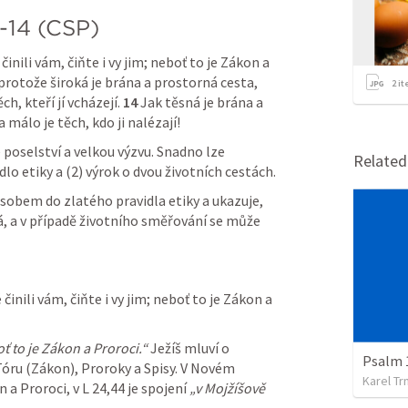
-14
 (ČSP)
činili vám, čiňte i vy jim; neboť to je Zákon a 
protože široká je brána a prostorná cesta, 
2
it
, kteří jí vcházejí. 
14
 Jak těsná je brána a 
 málo je těch, kdo ji nalézají!
 poselství a velkou výzvu. Snadno lze 
Relate
idlo etiky a (2) výrok o dvou životních cestách.
sobem do zlatého pravidla etiky a ukazuje, 
á, a v případě životního směřování se může 
 činili vám, čiňte i vy jim; neboť to je Zákon a 
ť to je Zákon a Proroci.“
 Ježíš mluví o 
Psalm 
 Tóru (Zákon), Proroky a Spisy. V Novém 
Karel Tr
a Proroci, v L 24,44 je spojení 
„v Mojžíšově 