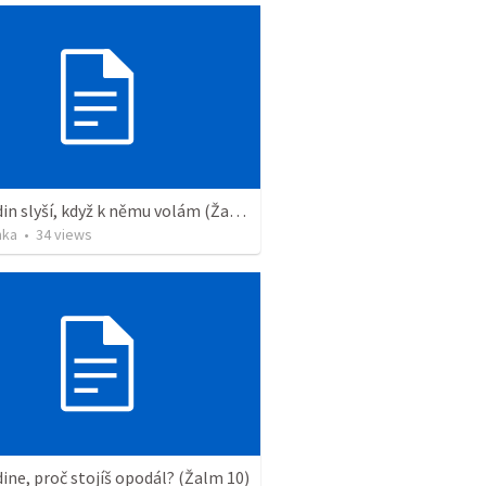
Hospodin slyší, když k němu volám (Žalm 4)
nka
•
34
views
ne, proč stojíš opodál? (Žalm 10)