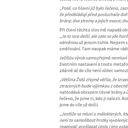
„Poté, co hlavní již bylo řečeno, zazn
že předkládají před posluchače dvě m
brány; dva stromy a jejich ovoce; dva
Při čtení těchto slov mě napadá oblí
„
Je to sice delší, ale zato se jde horš
odměnou už jenom tohle. Nejsem si v
směřování. Tam naopak máme rádi j
Ježíšův výrok samozřejmě nemluví o
životním nastavení a touto metaforo
zdárně až do cíle není vůbec samoz
„Většina Židů zřejmě věřila, že Izrae
ztracených bude výjimkou z obecnéh
nahlodává obrazem těsné brány a úz
řečeno, že jsme ti, kdo ji nalezli. An
jsme do cíle už došli.
„Jestliže se mluví o málokterých, kte
není to samolibost hrstky vyvolených
reagovat: prošlapat cestu i pro ostat