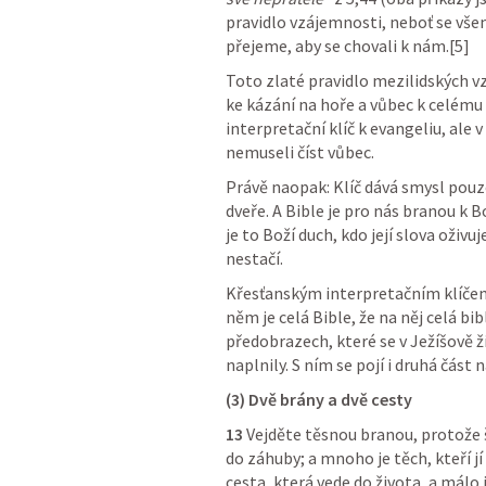
pravidlo vzájemnosti, neboť se všem
přejeme, aby se chovali k nám.[5]
Toto zlaté pravidlo mezilidských v
ke kázání na hoře a vůbec k celému 
interpretační klíč k evangeliu, ale
nemuseli číst vůbec.
Právě naopak: Klíč dává smysl pouz
dveře. A Bible je pro nás branou k 
je to Boží duch, kdo její slova oživu
nestačí.
Křesťanským interpretačním klíčem k
něm je celá Bible, že na něj celá bi
předobrazech, které se v Ježíšově ži
naplnily. S ním se pojí i druhá část
(3) Dvě brány a dvě cesty
13
 Vejděte těsnou branou, protože š
do záhuby; a mnoho je těch, kteří jí 
cesta, která vede do života, a málo j