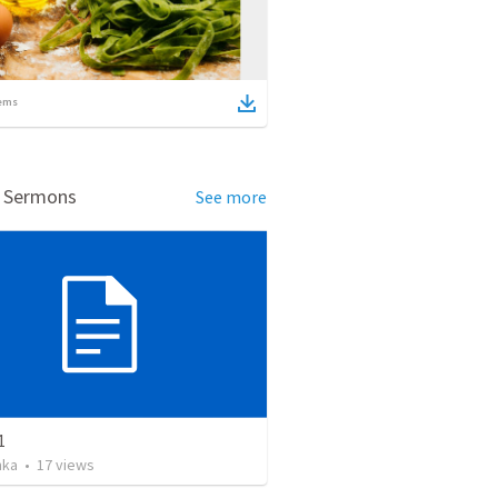
ems
d Sermons
See more
1
nka
•
17
views