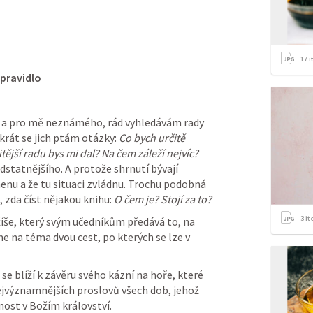
17
i
 pravidlo
 a pro mě neznámého, rád vyhledávám rady 
krát se jich ptám otázky: 
Co bych určitě 
jší radu bys mi dal? Na čem záleží nejvíc?
statnějšího. A protože shrnutí bývají 
nu a že tu situaci zvládnu. Trochu podobná 
, zda číst nějakou knihu: 
O čem je? Stojí za to?
3
it
íše, který svým učedníkům předává to, na 
e na téma dvou cest, po kterých se lze v 
se blíží k závěru svého kázní na hoře, které 
jvýznamnějších proslovů všech dob, jehož 
ost v Božím království.