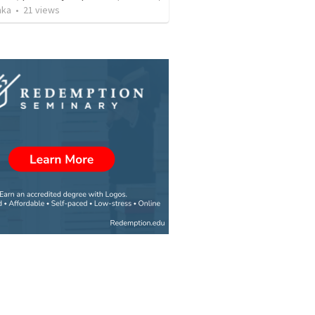
nka
•
21
views