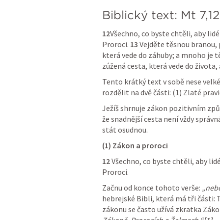
Biblický text: 
Mt 7
,
12
12
Všechno, co byste chtěli, aby lidé 
Proroci. 
13
 Vejděte těsnou branou, 
která vede do záhuby; a mnoho je těch
zúžená cesta, která vede do života, a
Tento krátký text v sobě nese velké
rozdělit na dvě části: (1) Zlaté prav
Ježíš shrnuje zákon pozitivním způ
že snadnější cesta není vždy správn
stát osudnou.
(1) Zákon a proroci
12
 Všechno, co byste chtěli, aby lidé
Proroci.
Začnu od konce tohoto verše: 
„nebo
hebrejské Bibli, která má tři části:
zákonu se často užívá zkratka Zákon 