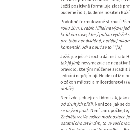
Ježíš pozitivně formuluje zlaté pra
budeme řídit, budeme nositeli Boží
Podobně formulované shrnutí Písma
roku 20 n. l. rabín Hillel na výzvu 
krátkém čase, který pohan vydržel s
pro tebe nenáviděné, nedělej nikomu 
komentář. Jdi a nauč se to."“
[3]
Ježíš jde ještě trochu dál než rabi 
tak já jim
); nevymezuje se negativně
pravidlo, kterým můžeme zrcadlit B
jednání nepřijímají. Nejde totiž o pr
o zákon milosti a milosrdenství (
i 
dobře
).
Není zde: jednejte s lidmi tak, jako 
od druhých přáli. 
Není zde: jak se do
se ozývat jinak
Začněte vy. Ve vašich možnostech je,
ostatní chovat k vám, to ve vaší moci 
myslí ostatní, vy máte zrcadlit … Bož