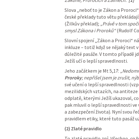
Zákoně, Prorocích a Žalmech.“
[1]
Slova „neboť to je Zákon a Proroci“
české překlady tuto větu překládají:
(Žilkův překlad); 
„Právě v tom spočí
smysl Zákona i Proroků“
 (Rudolf Co
Slovní spojení „Zákon a Proroci“ ná
inkluze – totiž když se nějaký text 
důležité pasáže. V tomto případě jd
Ježíš učí o lepší spravedlnosti.
Jeho začátkem je 
Mt 5
,
17
: 
„Nedomnív
Proroky
; nepřišel jsem je zrušit, nýb
své učení o lepší spravedlnosti (vz
mezilidských vztazích, na antiteze o
odplatě, kterými Ježíš ukazoval, co
pak mluvil o lepší spravedlnosti ve
a zabezpečení života). Nyní svou ře
pravidlem etiky, které tuto pasáž uz
(2) Zlaté pravidlo
To zlaté pravidlo zní: 