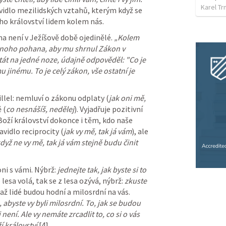
Karel Tr
vidlo mezilidských vztahů, kterým když se 
ho království lidem kolem nás.
 není v Ježíšově době ojedinělé. 
„Kolem 
jednoho pohana, aby mu shrnul Zákon v 
tát na jedné noze, údajně odpověděl: "Co je 
jinému. To je celý zákon, vše ostatní je 
Hillel: nemluví o zákonu odplaty (
jak oni mě, 
 (
co nesnášíš, nedělej
). Vyjadřuje pozitivní 
oží království dokonce i těm, kdo naše 
avidlo reciprocity (
jak vy mě, tak já vám
), ale 
když ne vy mě, tak já vám stejně budu činit 
oni s vámi. Nýbrž: 
jednejte tak, jak byste si to 
 lesa volá, tak se z lesa ozývá, nýbrž: 
zkuste 
. Není tam: počkejte, až lidé budou hodní a milosrdní na vás. 
 abyste vy byli milosrdní. To, jak se budou 
není. Ale vy nemáte zrcadlit to, co si o vás 
í království
.[4]