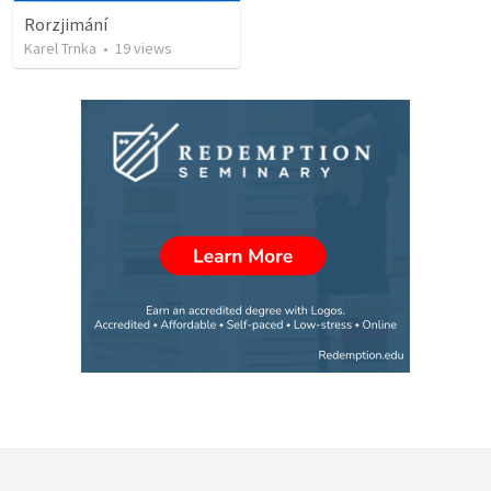
Rorzjimání
Karel Trnka
•
19
views