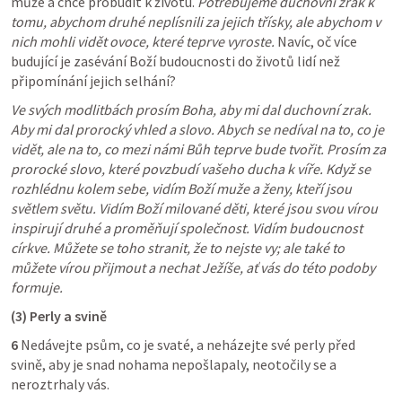
může a chce probudit k životu. 
Potřebujeme duchovní zrak k 
tomu, abychom druhé neplísnili za jejich třísky, ale abychom v 
nich mohli vidět ovoce, které teprve vyroste.
 Navíc, oč více 
budující je zasévání Boží budoucnosti do životů lidí než 
připomínání jejich selhání?
Ve svých modlitbách prosím Boha, aby mi dal duchovní zrak. 
Aby mi dal prorocký vhled a slovo. Abych se nedíval na to, co je 
vidět, ale na to, co mezi námi Bůh teprve bude tvořit. Prosím za 
prorocké slovo, které povzbudí vašeho ducha k víře. Když se 
rozhlédnu kolem sebe, vidím Boží muže a ženy, kteří jsou 
světlem světu. Vidím Boží milované děti, které jsou svou vírou 
inspirují druhé a proměňují společnost. Vidím budoucnost 
církve. Můžete se toho stranit, že to nejste vy; ale také to 
můžete vírou přijmout a nechat Ježíše, ať vás do této podoby 
formuje.
(3) Perly a svině
6
 Nedávejte psům, co je svaté, a neházejte své perly před 
svině, aby je snad nohama nepošlapaly, neotočily se a 
neroztrhaly vás.