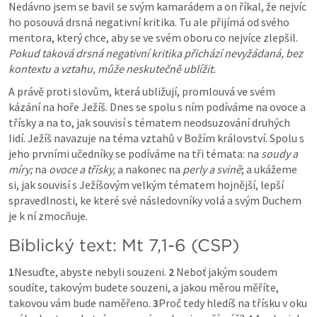
Nedávno jsem se bavil se svým kamarádem a on říkal, že nejvíc 
ho posouvá drsná negativní kritika. Tu ale přijímá od svého 
mentora, který chce, aby se ve svém oboru co nejvíce zlepšil. 
Pokud taková drsná negativní kritika přichází nevyžádaná, bez 
kontextu a vztahu, může neskutečně ublížit.
A právě proti slovům, která ubližují, promlouvá ve svém 
kázání na hoře Ježíš. Dnes se spolu s ním podíváme na ovoce a 
třísky a na to, jak souvisí s tématem neodsuzování druhých 
lidí. Ježíš navazuje na téma vztahů v Božím království. Spolu s 
jeho prvními učedníky se podíváme na tři témata: na 
soudy a 
míry;
 na 
ovoce a třísky,
 a nakonec na 
perly a svině
; a ukážeme 
si,
jak souvisí s Ježíšovým velkým tématem hojnější, lepší 
spravedlnosti, ke které své následovníky volá a svým Duchem 
je k ní zmocňuje.
Biblický text: 
Mt 7
,
1-6
 (ČSP)
1
Nesuďte, abyste nebyli souzeni. 
2
 Neboť jakým soudem 
soudíte, takovým budete souzeni, a jakou měrou měříte, 
takovou vám bude naměřeno. 
3
Proč tedy hledíš na třísku v oku 