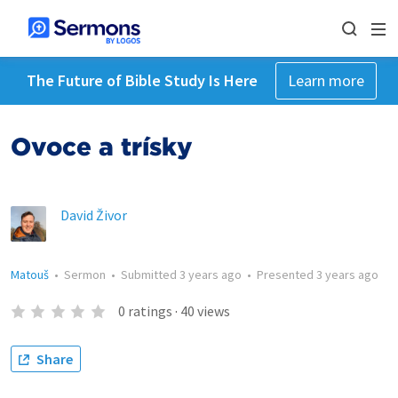
The Future of Bible Study Is Here
Learn more
Ovoce a třísky
David Živor
Matouš
•
Sermon
•
Submitted
3 years ago
•
Presented
3 years ago
0
ratings
·
40
views
Share