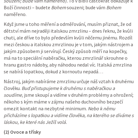
souzeni; bude vám naměřeno). 
To v Bibli častokrát odkazuje k 
Boží činnosti – budete 
Bohem
 souzeni; bude vám 
Bohem
naměřeno.
Když jsme u toho měření a odměřování, musím přiznat, že od 
dětství mám nejraději italskou zmrzlinu – dnes řeknu, že kvůli 
chuti, ale dříve to bylo především kvůli něčemu jinému. Rozdíl 
mezi českou a italskou zmrzlinou je v tom, jakým nástrojem a 
jakým způsobem ji servírují. Český způsob měří na kopečky, 
má na to speciální naběračku, kterou zmrzlinář skrouhne o 
hranu gastro nádoby, aby náhodou nedal víc. Italská zmrzlina 
se nabírá lopatkou, dokud z kornoutu nepadá…
Nástroj, jakým nabíráme zmrzlinu určuje náš vztah k druhému 
člověku. 
Buď přistupujeme k druhému s naběračkou a 
soudíme,
 jsme skoupí a vidíme v druhém problémy a ohrožení; 
někoho s kým máme v zájmu našeho duchovního bezpečí 
omezit kontakt na nezbytné minimum. 
Nebo k němu 
přicházíme
s lopatkou a vidíme člověka, na kterého se díváme s 
láskou, ke které nás Ježíš volá.
(2) Ovoce a třísky