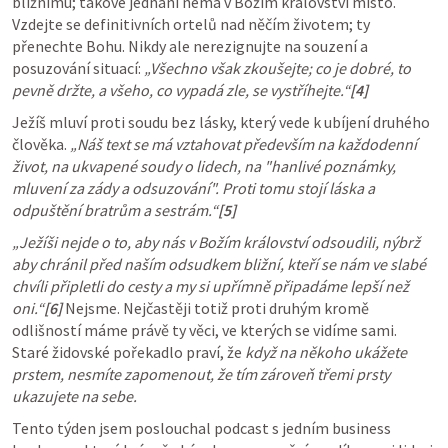
bližnímu; takové jednání nemá v Božím království místo. 
Vzdejte se definitivních ortelů nad něčím životem; ty 
přenechte Bohu. Nikdy ale nerezignujte na souzení a 
posuzování situací: 
„Všechno však zkoušejte; co je dobré, to 
pevně držte, a všeho, co vypadá zle, se vystříhejte.“
[4]
Ježíš mluví proti soudu bez lásky, který vede k ubíjení druhého 
člověka. 
„Náš text se má vztahovat především na každodenní 
život, na ukvapené soudy o lidech, na "hanlivé poznámky, 
mluvení za zády a odsuzování". Proti tomu stojí láska a 
odpuštění bratrům a sestrám.“
[5]
„Ježíši nejde o to, aby nás v Božím království odsoudili, nýbrž 
aby chránil před naším odsudkem bližní, kteří se nám ve slabé 
chvíli připletli do cesty a my si upřímně připadáme lepší než 
oni.“
[6]
Nejsme. Nejčastěji totiž proti druhým kromě 
odlišností máme právě ty věci, ve kterých se vidíme sami. 
Staré židovské pořekadlo praví, že 
když na někoho ukážete 
prstem, nesmíte zapomenout, že tím zároveň třemi prsty 
ukazujete na sebe.
Tento týden jsem poslouchal podcast s jedním business 