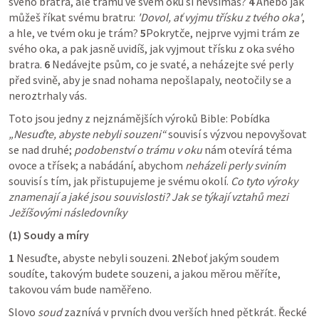
svého bratra, ale trámu ve svém oku si nevšímáš? 
4
 Anebo jak 
můžeš říkat svému bratru: 
'Dovol, ať vyjmu třísku z tvého oka'
, 
a hle, ve tvém oku je trám? 
5
Pokrytče, nejprve vyjmi trám ze 
svého oka, a pak jasně uvidíš, jak vyjmout třísku z oka svého 
bratra. 
6
 Nedávejte psům, co je svaté, a neházejte své perly 
před svině, aby je snad nohama nepošlapaly, neotočily se a 
neroztrhaly vás.
Toto jsou jedny z nejznámějších výroků Bible: Pobídka 
„Nesuďte, abyste nebyli souzeni“
 souvisí s výzvou nepovyšovat 
se nad druhé; 
podobenství o trámu v oku
 nám otevírá téma 
ovoce a třísek; a nabádání, abychom 
neházeli perly sviním
souvisí s tím, jak přistupujeme je svému okolí. 
Co tyto výroky 
znamenají a jaké jsou souvislosti? Jak se týkají vztahů mezi 
Ježíšovými následovníky
(1) Soudy a míry
1
 Nesuďte, abyste nebyli souzeni. 
2
Neboť jakým soudem 
soudíte, takovým budete souzeni, a jakou měrou měříte, 
takovou vám bude naměřeno.
Slovo 
soud
 zaznívá v prvních dvou verších hned pětkrát. Řecké 