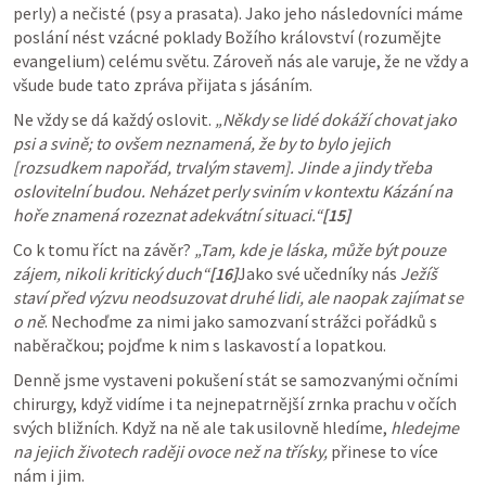
perly) a nečisté (psy a prasata). Jako jeho následovníci máme 
poslání nést vzácné poklady Božího království (rozumějte 
evangelium) celému světu. Zároveň nás ale varuje, že ne vždy a 
všude bude tato zpráva přijata s jásáním.
Ne vždy se dá každý oslovit. 
„Někdy se lidé dokáží chovat jako 
psi a svině; to ovšem neznamená, že by to bylo jejich 
[rozsudkem napořád, trvalým stavem]. Jinde a jindy třeba 
oslovitelní budou. Neházet perly sviním v kontextu Kázání na 
hoře znamená rozeznat adekvátní situaci.“
[15]
Co k tomu říct na závěr? 
„Tam, kde je láska, může být pouze 
zájem, nikoli kritický duch“
[16]
Jako své učedníky nás 
Ježíš 
staví před výzvu neodsuzovat druhé lidi, ale naopak zajímat se 
o ně
. Nechoďme za nimi jako samozvaní strážci pořádků s 
naběračkou; pojďme k nim s laskavostí a lopatkou.
Denně jsme vystaveni pokušení stát se samozvanými očními 
chirurgy, když vidíme i ta nejnepatrnější zrnka prachu v očích 
svých bližních. Když na ně ale tak usilovně hledíme, 
hledejme 
na jejich životech raději ovoce než na třísky,
 přinese to více 
nám i jim.