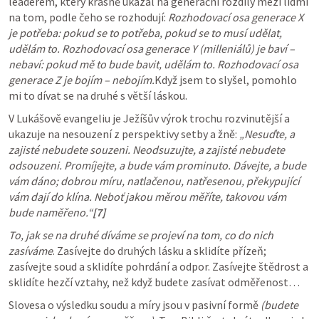
leaderem, který krásně ukázal na generační rozdíly mezi lidmi 
na tom, podle čeho se rozhodují: 
Rozhodovací osa generace X 
je potřeba: pokud se to potřeba, pokud se to musí udělat, 
udělám to. Rozhodovací osa generace Y (milleniálů) je baví – 
nebaví: pokud mě to bude bavit, udělám to. Rozhodovací osa 
generace Z je bojím – nebojím.
Když jsem to slyšel, pomohlo 
mi to dívat se na druhé s větší láskou.
V Lukášově evangeliu je Ježíšův výrok trochu rozvinutější a 
ukazuje na nesouzení z perspektivy setby a žně: 
„Nesuďte, a 
zajisté nebudete souzeni. Neodsuzujte, a zajisté nebudete 
odsouzeni. Promíjejte, a bude vám prominuto. Dávejte, a bude 
vám dáno; dobrou míru, natlačenou, natřesenou, překypující 
vám dají do klína. Neboť jakou měrou měříte, takovou vám 
bude naměřeno.“
[7]
To, jak se na druhé díváme se projeví na tom, co do nich 
zasíváme
. Zasívejte do druhých lásku a sklidíte přízeň; 
zasívejte soud a sklidíte pohrdání a odpor. Zasívejte štědrost a 
sklidíte hezčí vztahy, než když budete zasívat odměřenost…
Slovesa o výsledku soudu a míry jsou v pasivní formě 
(budete 