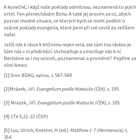
A konečně, i když naše poklady odmítnou, neznamená to jejich 
ortel. Ten přenechávám Bohu. A také jej prosím za to, abych 
poznal vhodné situace, ve kterých bych se mohl podělit o 
vzácné poklady evangelia, které jsem při své cestě za Ježíšem 
našel.
Ježíš nás k lásce k bližnímu nejen volá, ale sám tou láskou je. 
Sám nás v ní předchází. Uschopňuje a zmocňuje nás k ní. 
Necháme se i my oslovit, poznamenat a proměnit? Pojďme za 
ním! Amen.
[1] Srov. BDAG, κρίνω, s. 567-569.

[2]Mrázek, Jiří. 
Evangelium podle Matouše (ČEK),
 s. 105.

[3] Mrázek, Jiří. 
Evangelium podle Matouše (ČEK),
 s. 105.

[4] 1Te 5,21-22 (ČSP).

[5] Luz, Ulrich; Koester, H (ed.). 
Matthew 1-7
 (Hermeneia),
 s. 
354.
