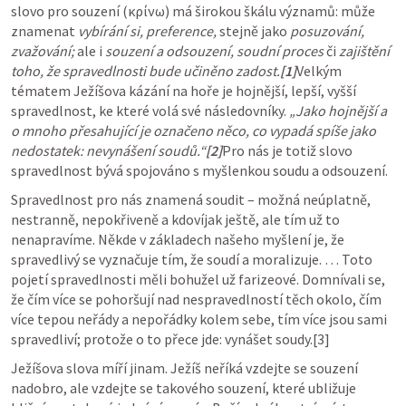
slovo pro souzení (κρίνω) má širokou škálu významů: může 
znamenat 
vybírání si, preference,
 stejně jako 
posuzování, 
zvažování;
 ale i 
souzení a odsouzení,
soudní proces
 či 
zajištění 
toho, že spravedlnosti bude učiněno zadost.
[1]
Velkým 
tématem Ježíšova kázání na hoře je hojnější, lepší, vyšší 
spravedlnost, ke které volá své následovníky. 
„Jako hojnější a 
o mnoho přesahující je označeno něco, co vypadá spíše jako 
nedostatek: nevynášení soudů.“
[2]
Pro nás je totiž slovo 
spravedlnost bývá spojováno s myšlenkou soudu a odsouzení.
Spravedlnost pro nás znamená soudit – možná neúplatně, 
nestranně, nepokřiveně a kdovíjak ještě, ale tím už to 
nenapravíme. Někde v základech našeho myšlení je, že 
spravedlivý se vyznačuje tím, že soudí a moralizuje. … Toto 
pojetí spravedlnosti měli bohužel už farizeové. Domnívali se, 
že čím více se pohoršují nad nespravedlností těch okolo, čím 
více tepou neřády a nepořádky kolem sebe, tím více jsou sami 
spravedliví; protože o to přece jde: vynášet soudy.[3]
Ježíšova slova míří jinam. Ježíš neříká vzdejte se souzení 
nadobro, ale vzdejte se takového souzení, které ubližuje 