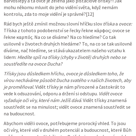
barvoslepý a ta ovce je zelená jako pistáciové oříšky?! Jak 
mohu někomu mluvit do jeho vidění světa, když nemám 
kontrolu, zda to moje vidění je správné?[12]
Rád bych ještě zmínil možnou slovní hříčku slov 
tříska
 a 
ovoce:
Tříska z tohoto podobenství se řecky řekne κάρφος; ovoce se 
řekne καρπός. Na co se díváme? Na co hledíme? Co tak 
usilovně v životech druhých hledáme? To, na co se tak usilovně 
díváme, nač hledíme, se stává ukazatelem našeho vztahu k 
lidem: 
Hledíte spíš na třísky (chyby v životě) druhých nebo se 
soustředíte na ovoce Ducha?
Třísky jsou důsledkem hříchu, ovoce je důsledkem toho, že 
vírou necháváme působit Ducha svatého v našich životech, aby 
je proměňoval.
 Vidět třísky je nám přirozené a častokrát to 
vede k odsuzování, odporu a držení si odstupu. 
Vidět ovoce 
vyžaduje oči víry, které nám Ježíš dává
. Vidět třísky znamená 
soustředit se na minulost; vidět ovoce znamená soustředit se 
na budoucnost.
Abychom viděli ovoce, potřebujeme prorocký vhled. To jsou 
oči víry, které vidí v druhém potenciál a budoucnost, které Bůh 