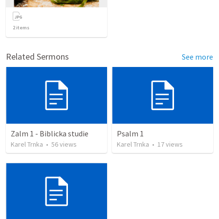
2
items
Related Sermons
See more
Zalm 1 - Biblicka studie
Psalm 1
Karel Trnka
•
56
views
Karel Trnka
•
17
views