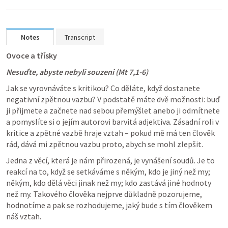
Notes
Transcript
Ovoce a třísky
Nesuďte, abyste nebyli souzeni (
Mt 7
,
1-6
)
Jak se vyrovnáváte s kritikou? Co děláte, když dostanete 
negativní zpětnou vazbu? V podstatě máte dvě možnosti: buď 
ji přijmete a začnete nad sebou přemýšlet anebo ji odmítnete 
a pomyslíte si o jejím autorovi barvitá adjektiva. Zásadní roli v 
kritice a zpětné vazbě hraje vztah – pokud mě má ten člověk 
rád, dává mi zpětnou vazbu proto, abych se mohl zlepšit.
Jedna z věcí, která je nám přirozená, je vynášení soudů. Je to 
reakcí na to, když se setkáváme s někým, kdo je jiný než my; 
někým, kdo dělá věci jinak než my; kdo zastává jiné hodnoty 
než my. Takového člověka nejprve důkladně pozorujeme, 
hodnotíme a pak se rozhodujeme, jaký bude s tím člověkem 
náš vztah.