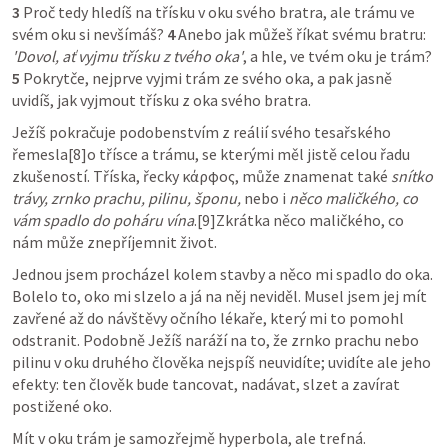
3
 Proč tedy hledíš na třísku v oku svého bratra, ale trámu ve 
svém oku si nevšímáš? 
4
 Anebo jak můžeš říkat svému bratru: 
'Dovol, ať vyjmu třísku z tvého oka'
, a hle, ve tvém oku je trám? 
5
 Pokrytče, nejprve vyjmi trám ze svého oka, a pak jasně 
uvidíš, jak vyjmout třísku z oka svého bratra.
Ježíš pokračuje podobenstvím z reálií svého tesařského 
řemesla[8]o třísce a trámu, se kterými měl jistě celou řadu 
zkušeností. Tříska, řecky κάρφος, může znamenat také 
snítko 
trávy, zrnko prachu, pilinu, šponu,
 nebo i 
něco maličkého, co 
vám spadlo do poháru vína
.[9]Zkrátka něco maličkého, co 
nám může znepříjemnit život.
Jednou jsem procházel kolem stavby a něco mi spadlo do oka. 
Bolelo to, oko mi slzelo a já na něj neviděl. Musel jsem jej mít 
zavřené až do návštěvy očního lékaře, který mi to pomohl 
odstranit. Podobně Ježíš naráží na to, že zrnko prachu nebo 
pilinu v oku druhého člověka nejspíš neuvidíte; uvidíte ale jeho 
efekty: ten člověk bude tancovat, nadávat, slzet a zavírat 
postižené oko.
Mít v oku trám je samozřejmě hyperbola, ale trefná. 