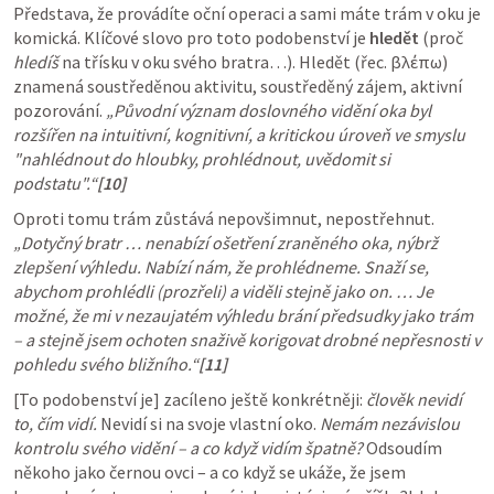
Představa, že provádíte oční operaci a sami máte trám v oku je 
komická. Klíčové slovo pro toto podobenství je 
hledět
 (proč 
hledíš
 na třísku v oku svého bratra…). Hledět (řec. βλέπω) 
znamená soustředěnou aktivitu, soustředěný zájem, aktivní 
pozorování. 
„Původní význam doslovného vidění oka byl 
rozšířen na intuitivní, kognitivní, a kritickou úroveň ve smyslu 
"nahlédnout do hloubky, prohlédnout, uvědomit si 
podstatu".“
[10]
Oproti tomu trám zůstává nepovšimnut, nepostřehnut. 
„Dotyčný bratr … nenabízí ošetření zraněného oka, nýbrž 
zlepšení výhledu. Nabízí nám, že prohlédneme. Snaží se, 
abychom prohlédli (prozřeli) a viděli stejně jako on. … Je 
možné, že mi v nezaujatém výhledu brání předsudky jako trám 
– a stejně jsem ochoten snaživě korigovat drobné nepřesnosti v 
pohledu svého bližního.“
[11]
[To podobenství je] zacíleno ještě konkrétněji: 
člověk nevidí 
to, čím vidí.
 Nevidí si na svoje vlastní oko. 
Nemám nezávislou 
kontrolu svého vidění – a co když vidím špatně?
 Odsoudím 
někoho jako černou ovci – a co když se ukáže, že jsem 