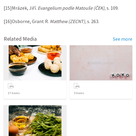
[15]Mrázek, Jiří. 
Evangelium podle Matouše (ČEK),
 s. 109.

[16]Osborne, Grant R. 
Matthew (ZECNT),
Related Media
See more
17
items
3
items