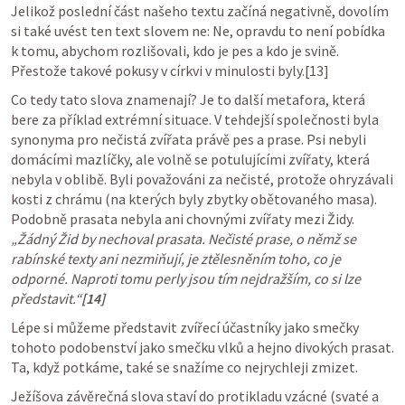
Jelikož poslední část našeho textu začíná negativně, dovolím 
si také uvést ten text slovem ne: Ne, opravdu to není pobídka 
k tomu, abychom rozlišovali, kdo je pes a kdo je svině. 
Přestože takové pokusy v církvi v minulosti byly.[13]
Co tedy tato slova znamenají? Je to další metafora, která 
bere za příklad extrémní situace. V tehdejší společnosti byla 
synonyma pro nečistá zvířata právě pes a prase. Psi nebyli 
domácími mazlíčky, ale volně se potulujícími zvířaty, která 
nebyla v oblibě. Byli považováni za nečisté, protože ohryzávali 
kosti z chrámu (na kterých byly zbytky obětovaného masa). 
Podobně prasata nebyla ani chovnými zvířaty mezi Židy. 
„Žádný Žid by nechoval prasata. Nečisté prase, o němž se 
rabínské texty ani nezmiňují, je ztělesněním toho, co je 
odporné. Naproti tomu perly jsou tím nejdražším, co si lze 
představit.“
[14]
Lépe si můžeme představit zvířecí účastníky jako smečky 
tohoto podobenství jako smečku vlků a hejno divokých prasat. 
Ta, když potkáme, také se snažíme co nejrychleji zmizet.
Ježíšova závěrečná slova staví do protikladu vzácné (svaté a 