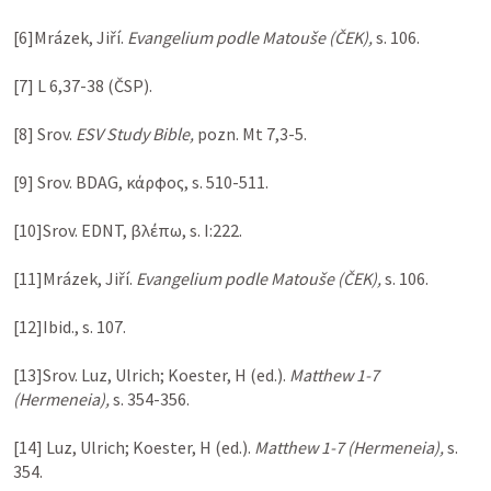
[6]Mrázek, Jiří. 
Evangelium podle Matouše (ČEK),
 s. 106.

[7] L 6,37-38 (ČSP).

[8] Srov. 
ESV Study Bible,
 pozn. 
Mt 7
,
3-5
.

[9] Srov. BDAG, κάρφος, s. 510-511.

[10]Srov. EDNT, βλέπω, s. I:222.

[11]Mrázek, Jiří. 
Evangelium podle Matouše (ČEK),
 s. 106.

[12]Ibid., s. 107.

[13]Srov. Luz, Ulrich; Koester, H (ed.). 
Matthew 1-7
(Hermeneia),
 s. 354-356.

[14] Luz, Ulrich; Koester, H (ed.). 
Matthew 1-7
 (Hermeneia),
 s. 
354.
