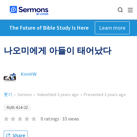
The Future of Bible Study Is Here
Learn more
나오미에게 아들이 태어났다
KimHW
룻기
•
Sermon
•
Submitted
3 years ago
•
Presented
3 years ago
Ruth 4:14–22
0
ratings
·
33
views
Share