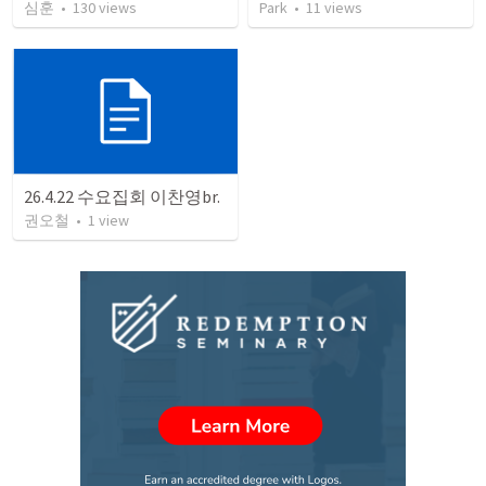
심훈
•
130
views
Park
•
11
views
26.4.22 수요집회 이찬영br.
권오철
•
1
view