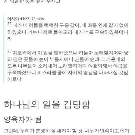
억울한 것은 갚아 주시고. 
이사야 44:22–23 nkrv
22
내가 네 허물을 빽빽한 구름 같이, 네 죄를 안개 같이 없이
하였으니 너는 내게로 돌아오라 내가 너를 구속하였음이니
라 
23
여호와께서 이 일을 행하셨으니 하늘아 노래할지어다 땅
의 깊은 곳들아 높이 부를지어다 산들아 숲과 그 가운데의 
모든 나무들아 소리내어 노래할지어다 여호와께서 야곱을 
구속하셨으니 이스라엘 중에 자기의 영광을 나타내실 것임
이로다
하나님의 일을 감당함
양육자가 됨
그런데, 우리가 분명히 잘 새겨야 할 것. 너무 개인적이고 이기