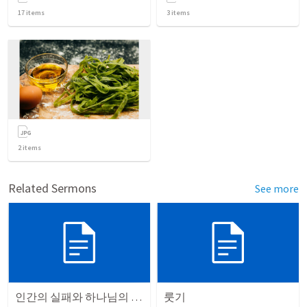
17
items
3
items
2
items
Related Sermons
See more
인간의 실패와 하나님의 일하심
룻기