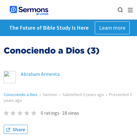
The Future of Bible Study Is Here
Learn more
Conociendo a Dios (3)
Abraham Armenta
Conociendo a Dios
•
Sermon
•
Submitted
3 years ago
•
Presented
3
years ago
0
ratings
·
18
views
Share