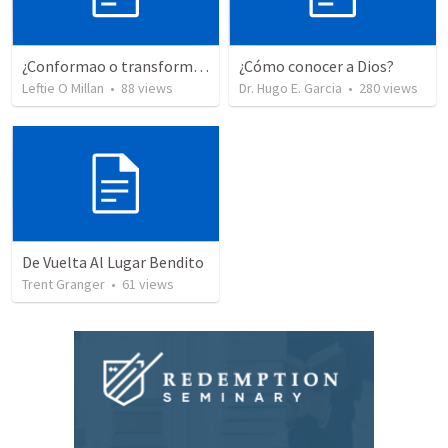
¿Conformao o transformao?
¿Cómo conocer a Dios?
Leftie O Millan
•
88
views
Dr. Hugo E. Garcia
•
280
views
De Vuelta Al Lugar Bendito
Trent Granger
•
61
views