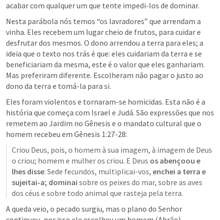
acabar com qualquer um que tente impedi-los de dominar.
Nesta parábola nós temos “os lavradores” que arrendam a 
vinha. Eles recebem um lugar cheio de frutos, para cuidar e 
desfrutar dos mesmos. O dono arrendou a terra para eles; a 
ideia que o texto nos trás é que: eles cuidariam da terra e se 
beneficiariam da mesma, este é o valor que eles ganhariam. 
Mas preferiram diferente. Escolheram não pagar o justo ao 
dono da terra e tomá-la para si.
Eles foram violentos e tornaram-se homicidas. Esta não é a 
história que começa com Israel e Judá. São expressões que nos 
remetem ao Jardim no Gênesis e o mandato cultural que o 
homem recebeu em 
Gênesis 1:27-28
:
Criou Deus, pois, o homem à sua imagem, à imagem de Deus 
o criou; homem e mulher os criou. E Deus 
os abençoou e 
lhes disse
: Sede fecundos, multiplicai-vos, 
enchei a terra e 
sujeitai-a; dominai 
sobre os peixes do mar, sobre as aves 
dos céus e sobre todo animal que rasteja pela terra.
A queda veio, o pecado surgiu, mas o plano do Senhor 
continuou, por isso ele escolheu um homem (Abrão), 