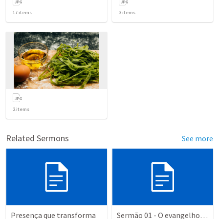
17
items
3
items
2
items
Related Sermons
See more
Presença que transforma
Sermão 01 - O evangelho de Marcos