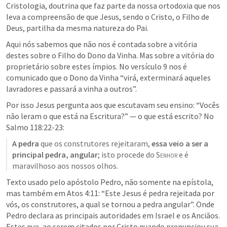
Cristologia, doutrina que faz parte da nossa ortodoxia que nos 
leva a compreensão de que Jesus, sendo o Cristo, o Filho de 
Deus, partilha da mesma natureza do Pai.
Aqui nós sabemos que não nos é contada sobre a vitória 
destes sobre o Filho do Dono da Vinha. Mas sobre a vitória do 
proprietário sobre estes ímpios. No versículo 9 nos é 
comunicado que o Dono da Vinha “virá, exterminará aqueles 
lavradores e passará a vinha a outros”.
Por isso Jesus pergunta aos que escutavam seu ensino: “Vocês 
não leram o que está na Escritura?” — o que está escrito? No 
Salmo 118:22-23
:
A pedra
 que os construtores rejeitaram, 
essa veio a ser a 
principal pedra, angular
; isto procede do 
Senhor
 e é 
maravilhoso aos nossos olhos.
Texto usado pelo apóstolo Pedro, não somente na epístola, 
mas também em 
Atos 4:11
: “Este Jesus é pedra rejeitada por 
vós, os construtores, a qual se tornou a pedra angular”. Onde 
Pedro declara as principais autoridades em Israel e os Anciãos. 
Estes que, ao serem citados por Cristo quando prenunciou sua 