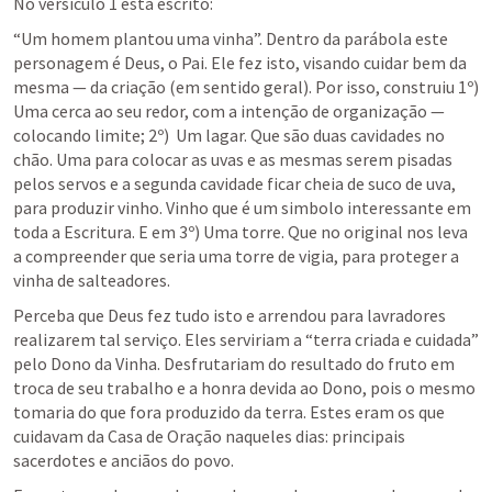
No versículo 1 está escrito:
“Um homem plantou uma vinha”. Dentro da parábola este 
personagem é Deus, o Pai. Ele fez isto, visando cuidar bem da 
mesma — da criação (em sentido geral). Por isso, construiu 1º) 
Uma cerca ao seu redor, com a intenção de organização — 
colocando limite; 2º)  Um lagar. Que são duas cavidades no 
chão. Uma para colocar as uvas e as mesmas serem pisadas 
pelos servos e a segunda cavidade ficar cheia de suco de uva, 
para produzir vinho. Vinho que é um simbolo interessante em 
toda a Escritura. E em 3º) Uma torre. Que no original nos leva 
a compreender que seria uma torre de vigia, para proteger a 
vinha de salteadores.
Perceba que Deus fez tudo isto e arrendou para lavradores 
realizarem tal serviço. Eles serviriam a “terra criada e cuidada” 
pelo Dono da Vinha. Desfrutariam do resultado do fruto em 
troca de seu trabalho e a honra devida ao Dono, pois o mesmo 
tomaria do que fora produzido da terra. Estes eram os que 
cuidavam da Casa de Oração naqueles dias: principais 
sacerdotes e anciãos do povo.