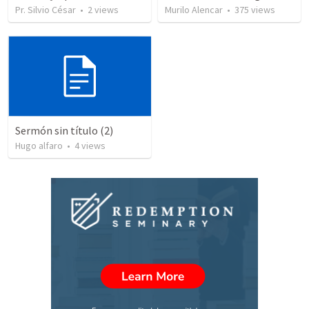
Pr. Silvio César
•
2
views
Murilo Alencar
•
375
views
Sermón sin título (2)
Hugo alfaro
•
4
views