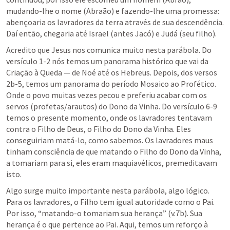
mudando-lhe o nome (Abraão) e fazendo-lhe uma promessa: 
abençoaria os lavradores da terra através de sua descendência. 
Daí então, chegaria até Israel (antes Jacó) e Judá (seu filho).
Acredito que Jesus nos comunica muito nesta parábola. Do 
versículo 1-2 nós temos um panorama histórico que vai da 
Criação à Queda — de Noé até os Hebreus. Depois, dos versos 
2b-5, temos um panorama do período Mosaico ao Profético. 
Onde o povo muitas vezes pecou e preferiu acabar com os 
servos (profetas/arautos) do Dono da Vinha. Do versículo 6-9 
temos o presente momento, onde os lavradores tentavam 
contra o Filho de Deus, o Filho do Dono da Vinha. Eles 
conseguiriam matá-lo, como sabemos. Os lavradores maus 
tinham consciência de que matando o Filho do Dono da Vinha, 
a tomariam para si, eles eram maquiavélicos, premeditavam 
isto.
Algo surge muito importante nesta parábola, algo lógico. 
Para os lavradores, o Filho tem igual autoridade como o Pai. 
Por isso, “matando-o tomariam sua herança” (v.7b). Sua 
herança é o que pertence ao Pai. Aqui, temos um reforço à 