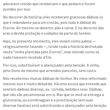
adorarem crendo que receberiam o que pediam e foram 
punidos por isso.
No decorrer da história, eles receberam graciosas dádivas (o 
que é redundante para um cristão, pois tudo é dádiva) do 
Eterno. Ali mesmo no deserto: pão e carne. E no decorrer das 
eras a devida proteção e cuidados da parte do Senhor.
Aqui, no presente momento, eles viviam como judeus — 
religiosamente falando —, tendo toda a história desfrutada 
nesta “vinha plantada pelo Eterno”, mas vivendo como se 
nada tivessem recebido d’Ele.
Por isso, substituíram o abençoador pela benção. A vinha, 
pelo Dono da mesmo que arrendou para eles, sem custo.
Nós recebemos muitas dádivas do Senhor. No meio reformado 
mesmo isso é muito debatido. Há uma escola que entende que 
existem dádivas diversas, ex.: comida, bebida e sexo. Dádivas 
que não são pecaminosas em si. Mas que se você se entrega a 
glutonaria, ou a embriagues e a prostituição (em suas 
diversas facetas) está substituindo o abençoador pela benção.