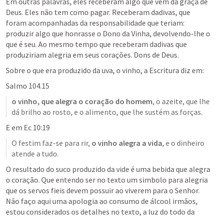
Em outras palavras, eles receberam algo que vem da graça de 
Deus. Eles não tem como pagar. Receberam dadivas, que 
foram acompanhadas da responsabilidade que teriam: 
produzir algo que honrasse o Dono da Vinha, devolvendo-lhe o 
que é seu. Ao mesmo tempo que receberam dadivas que 
produziriam alegria em seus corações. Dons de Deus.
Sobre o que era produzido da uva, o vinho, a Escritura diz em:
Salmo 104.15
o vinho, que alegra o coração do homem
, o azeite, que lhe 
dá brilho ao rosto, e o alimento, que lhe sustém as forças.
E em 
Ec 10:19
O festim faz-se para rir, 
o vinho alegra a vida
, e o dinheiro 
atende a tudo.
O resultado do suco produzido da vide é uma bebida que alegra 
o coração. Que entendo ser no texto um simbolo para alegria 
que os servos fieis devem possuir ao viverem para o Senhor. 
Não faço aqui uma apologia ao consumo de álcool irmãos, 
estou considerados os detalhes no texto, a luz do todo da 