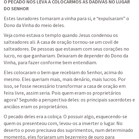
O PECADO NOS LEVA A COLOCARMOS AS DÁDIVAS NO LUGAR 
DO SENHOR
Estes lavradores tomaram a vinha para si, e “expulsaram” o 
Dono da Vinha do meio deles.
Veja como estava o templo quando Jesus condenou os 
salteadores ali. A casa de oração tornou-se um covil de 
salteadores. De pessoas que estavam com seus corações no 
lucro, no que ganhariam. Deixaram de depender do Dono da 
Vinha, para fazer conforme bem entendiam.
Eles colocaram o bem que recebiam do Senhor, acima do 
mesmo. Eles queriam mais, mais denário, mais lucros. Por 
isso, se fosse necessário transformar a casa de oração em 
feira livre, assim seria. Pois quem eram os proprietários 
agora? Segundo a perspectiva deles: os principais sacerdotes e 
anciãos eram os proprietários.
O pecado deles era a cobiça. O possuir algo, esquecendo-se 
quem os presenteou com, levou-os a inverter o lugar. No 
deserto o povo precisava dos suprimentos, num determinado 
momento, eles forjaram um bezerreiro de ouro para 