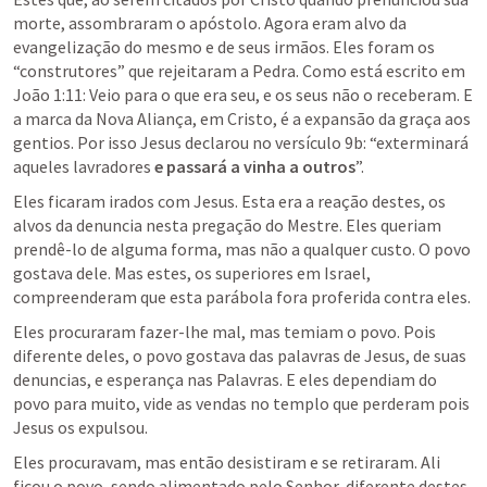
morte, assombraram o apóstolo. Agora eram alvo da 
evangelização do mesmo e de seus irmãos. Eles foram os 
“construtores” que rejeitaram a Pedra. Como está escrito em 
João 1:11
: Veio para o que era seu, e os seus não o receberam. E 
a marca da Nova Aliança, em Cristo, é a expansão da graça aos 
gentios. Por isso Jesus declarou no versículo 9b: “exterminará 
aqueles lavradores 
e passará a vinha a outros
”.
Eles ficaram irados com Jesus. Esta era a reação destes, os 
alvos da denuncia nesta pregação do Mestre. Eles queriam 
prendê-lo de alguma forma, mas não a qualquer custo. O povo 
gostava dele. Mas estes, os superiores em Israel, 
compreenderam que esta parábola fora proferida contra eles.
Eles procuraram fazer-lhe mal, mas temiam o povo. Pois 
diferente deles, o povo gostava das palavras de Jesus, de suas 
denuncias, e esperança nas Palavras. E eles dependiam do 
povo para muito, vide as vendas no templo que perderam pois 
Jesus os expulsou.
Eles procuravam, mas então desistiram e se retiraram. Ali 
ficou o povo, sendo alimentado pelo Senhor, diferente destes 