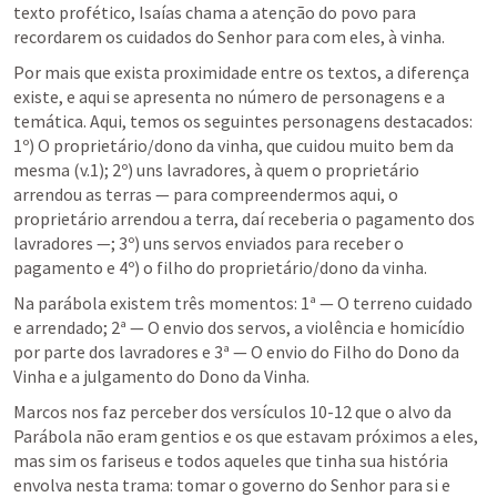
texto profético, Isaías chama a atenção do povo para 
recordarem os cuidados do Senhor para com eles, à vinha.
Por mais que exista proximidade entre os textos, a diferença 
existe, e aqui se apresenta no número de personagens e a 
temática. Aqui, temos os seguintes personagens destacados: 
1º) O proprietário/dono da vinha, que cuidou muito bem da 
mesma (v.1); 2º) uns lavradores, à quem o proprietário 
arrendou as terras — para compreendermos aqui, o 
proprietário arrendou a terra, daí receberia o pagamento dos 
lavradores —; 3º) uns servos enviados para receber o 
pagamento e 4º) o filho do proprietário/dono da vinha.
Na parábola existem três momentos: 1ª — O terreno cuidado 
e arrendado; 2ª — O envio dos servos, a violência e homicídio 
por parte dos lavradores e 3ª — O envio do Filho do Dono da 
Vinha e a julgamento do Dono da Vinha.
Marcos nos faz perceber dos versículos 10-12 que o alvo da 
Parábola não eram gentios e os que estavam próximos a eles, 
mas sim os fariseus e todos aqueles que tinha sua história 
envolva nesta trama: tomar o governo do Senhor para si e 