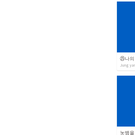
㉕나의
Jung ya
놋뱀을