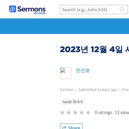
2023년 12월 4
한건호
Sermon
•
Submitted
3 years ago
•
Pre
Isaiah 50:4–9
0
ratings
·
11
view
Share