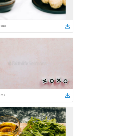
tems
ems