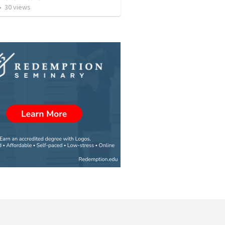
•
30
views