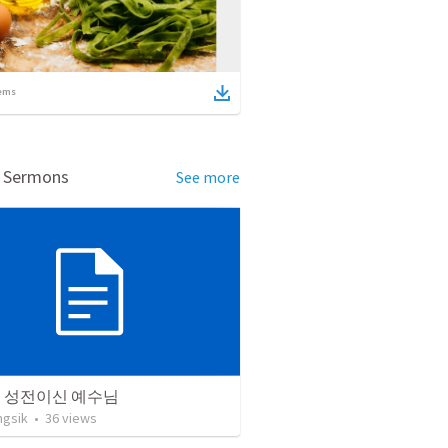
ems
d Sermons
See more
의 성전이신 예수님
ngsik
•
36
views