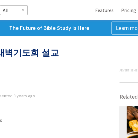
All
Features
Pricing
The Future of Bible Study Is Here
Learn mo
일 새벽기도회 설교
ADVERTISEME
sented
3 years ago
Related
s