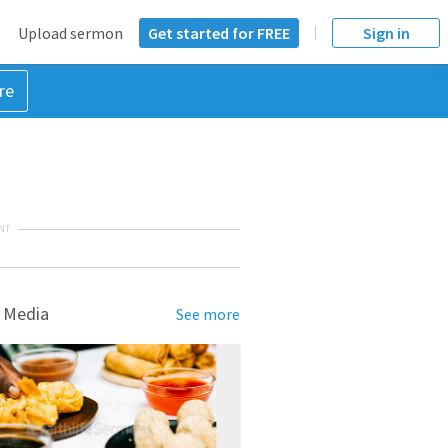
Upload sermon
Get started for FREE
Sign in
re
NT
 Media
See more