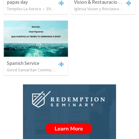
papas day
Vision & Restauracion-Discipulado 2- intro-Week 3 & 4
Templos La Aurora
•
398
views
•
47:01
Iglesia Vision y Restauracion Mision Cristiana
Spanish Service
Good Samaritan Community Church
•
61
views
•
41:38